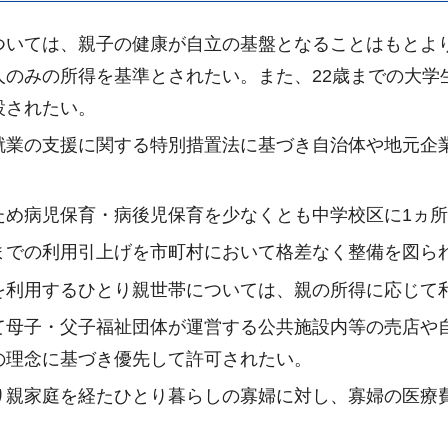
ついては、親子の健康が自立の基盤となることはもとよ
人のみの所得を基準とされたい。また、22歳までの大学
設されたい。
就業の支援に関する特別措置法に基づき自治体や地元企
ため病児保育・病後児保育を少なくとも中学校区に1ヵ
までの利用引上げを市町村において格差なく整備を図ら
を利用するひとり親世帯については、親の所得に応じて
て母子・父子福祉団体が運営する公共施設内等の売店や
の理念に基づき優先して許可されたい。
り親家庭を経たひとり暮らしの寡婦に対し、寡婦の医療