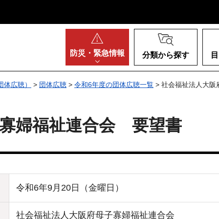
阪府
防災・
緊急情報
分類から探す
目
団体広聴）
>
団体広聴
>
令和6年度の団体広聴一覧
> 社会福祉法人大
寡婦福祉連合会 要望書
令和6年9月20日（金曜日）
社会福祉法人大阪府母子寡婦福祉連合会