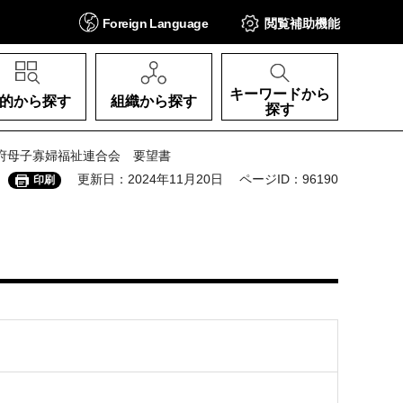
Foreign
Language
閲覧補助
機能
キーワードから
的から探す
組織から探す
探す
阪府母子寡婦福祉連合会 要望書
更新日：2024年11月20日
ページID：96190
印刷