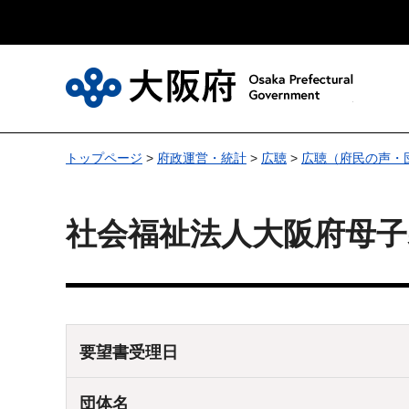
大
トップページ
>
府政運営・統計
>
広聴
>
広聴（府民の声・
社会福祉法人大阪府母子
要望書受理日
団体名