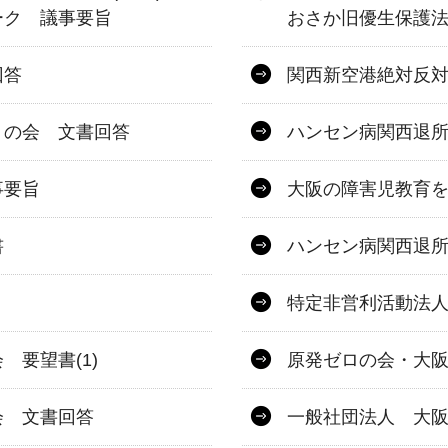
ーク 議事要旨
おさか旧優生保護
回答
関西新空港絶対反
うの会 文書回答
ハンセン病関西退
事要旨
大阪の障害児教育
書
ハンセン病関西退
特定非営利活動法
要望書(1)
原発ゼロの会・大
会 文書回答
一般社団法人 大阪