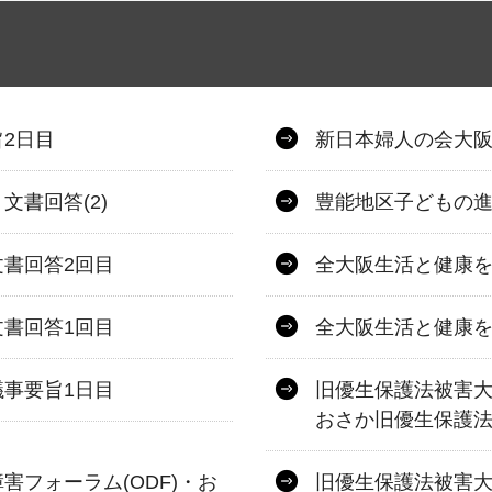
2日目
新日本婦人の会大阪
書回答(2)
豊能地区子どもの進
書回答2回目
全大阪生活と健康を
書回答1回目
全大阪生活と健康を
事要旨1日目
旧優生保護法被害大
おさか旧優生保護
フォーラム(ODF)・お
旧優生保護法被害大