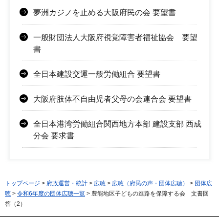
夢洲カジノを止める大阪府民の会 要望書
一般財団法人大阪府視覚障害者福祉協会 要望
書
全日本建設交運一般労働組合 要望書
大阪府肢体不自由児者父母の会連合会 要望書
全日本港湾労働組合関西地方本部 建設支部 西成
分会 要求書
トップページ
>
府政運営・統計
>
広聴
>
広聴（府民の声・団体広聴）
>
団体広
聴
>
令和6年度の団体広聴一覧
> 豊能地区子どもの進路を保障する会 文書回
答（2）