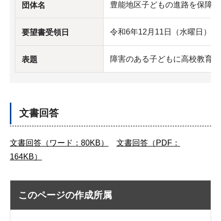
豊能地区子どもの進路を保障す
団体名
令和6年12月11日（水曜日）
要望書受領日
障害のある子どもに高校教育の
表題
文書回答
文書回答（ワード：80KB）
文書回答（PDF：
164KB）
このページの作成所属