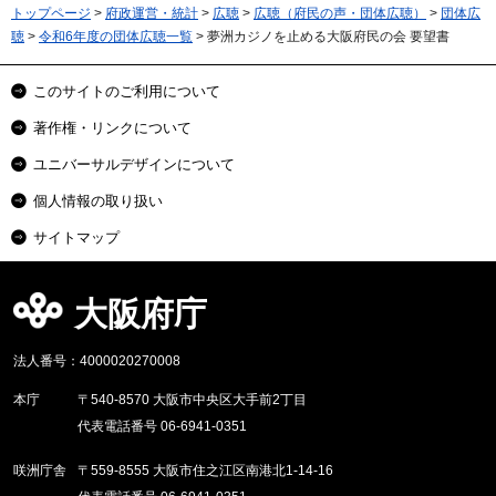
トップページ
>
府政運営・統計
>
広聴
>
広聴（府民の声・団体広聴）
>
団体広
聴
>
令和6年度の団体広聴一覧
> 夢洲カジノを止める大阪府民の会 要望書
このサイトのご利用について
著作権・リンクについて
ユニバーサルデザインについて
個人情報の取り扱い
サイトマップ
大阪府庁
法人番号：4000020270008
本庁
〒540-8570 大阪市中央区大手前2丁目
代表電話番号 06-6941-0351
咲洲庁舎
〒559-8555 大阪市住之江区南港北1-14-16