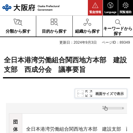
大阪府
緊急情報
Language
閲覧補助
キーワードから
分類から探す
目的から探す
組織から探す
探す
更新日：2024年9月3日
ページID：89349
全日本港湾労働組合関西地方本部 建設
支部 西成分会 議事要旨
画面サイズで表示
団
全日本港湾労働組合関西地方本部 建設支部 西
体