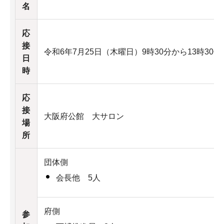
名
応
接
令和6年7月25日（木曜日）9時30分から13時30
日
時
応
接
大阪府公館 大サロン
場
所
団体側
会長他 5人
府側
参