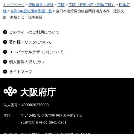
トップページ
>
府政運営・統計
>
広聴
>
広聴（府民の声・団体広聴）
>
団体広
聴
>
令和6年度の団体広聴一覧
> 全日本港湾労働組合関西地方本部 建設支
部 西成分会 議事要旨
このサイトのご利用について
著作権・リンクについて
ユニバーサルデザインについて
個人情報の取り扱い
サイトマップ
大阪府庁
法人番号：4000020270008
本庁
〒540-8570 大阪市中央区大手前2丁目
代表電話番号 06-6941-0351