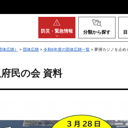
阪府
防災・
緊急情報
分類から探す
目
団体広聴）
>
団体広聴
>
令和6年度の団体広聴一覧
> 夢洲カジノを止め
府民の会 資料