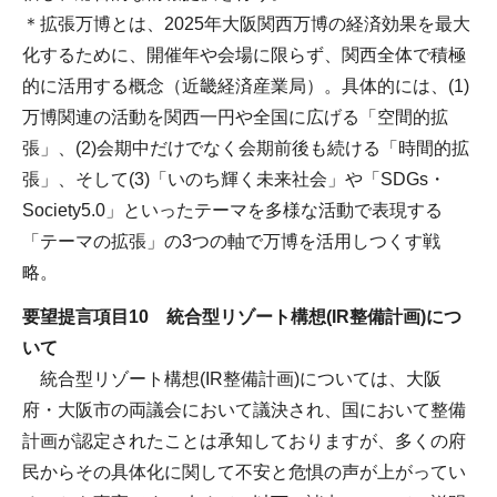
＊拡張万博とは、2025年大阪関西万博の経済効果を最大
化するために、開催年や会場に限らず、関西全体で積極
的に活用する概念（近畿経済産業局）。具体的には、(1)
万博関連の活動を関西一円や全国に広げる「空間的拡
張」、(2)会期中だけでなく会期前後も続ける「時間的拡
張」、そして(3)「いのち輝く未来社会」や「SDGs・
Society5.0」といったテーマを多様な活動で表現する
「テーマの拡張」の3つの軸で万博を活用しつくす戦
略。
要望提言項目10 統合型リゾート構想(IR整備計画)につ
いて
統合型リゾート構想(IR整備計画)については、大阪
府・大阪市の両議会において議決され、国において整備
計画が認定されたことは承知しておりますが、多くの府
民からその具体化に関して不安と危惧の声が上がってい