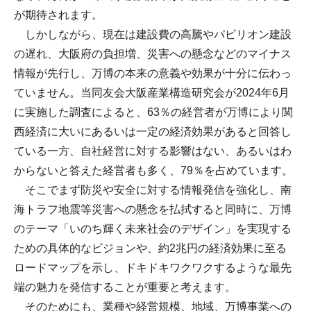
が期待されます。
しかしながら、現在は建設費の高騰やパビリオン建設
の遅れ、大阪府の負担増、災害への懸念などのマイナス
情報が先行し、万博の本来の意義や効果が十分に伝わっ
ていません。当同友会大阪産業構造研究会が2024年6月
に実施した調査によると、63％の経営者が万博により関
西経済に大いにあるいは一定の経済効果があると回答し
ている一方、自社経営に対する影響はない、あるいはわ
からないと答えた経営者も多く、79％を占めています。
そこでまず防災や安全に対する情報発信を強化し、南
海トラフ地震等災害への懸念を払拭すると同時に、万博
のテーマ「いのち輝く未来社会のデザイン」を実現する
ための具体的なビジョンや、約2兆円の経済効果に至る
ロードマップを示し、ドキドキワクワクするような最先
端の魅力を発信することが重要と考えます。
そのためにも、業種や経営規模、地域、万博事業への