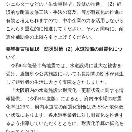
シェルターなどの「生命重視型」改修の推進、（2）経
済的な耐震改修工法・手法の普及、等が耐震化の推進に
有効と考えられますので、中小企業の力を活用しながら
これらを重点的に推進してください。それと同時に、耐
震化補助金の上限を引き上げてください。
要望提言項目16 防災対策（2）水道設備の耐震化につ
いて
令和6年能登半島地震では、水道設備に甚大な被害を
受け、避難所や公共施設においても長期間の断水が発生
して避難者の生活に大きく支障をきたしました。
「大阪府内の水道施設の耐震化・更新状況に関する情
報提供」（令和4年度版）によると、府内浄水場の耐震
化率は23％、府内水道管の耐震化割合は25.5%と依然低
い状況にあります。各水道事業者に対し耐震化を推進す
るよう指導していただくとともに、耐震化予算の拡充を
行ってください。