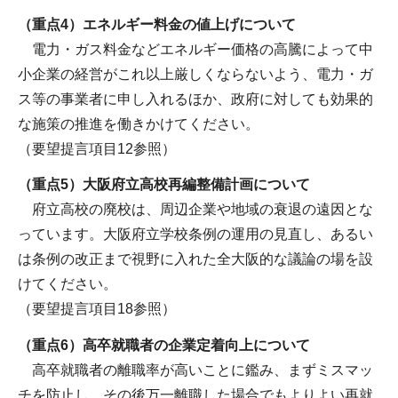
（重点4）エネルギー料金の値上げについて
電力・ガス料金などエネルギー価格の高騰によって中
小企業の経営がこれ以上厳しくならないよう、電力・ガ
ス等の事業者に申し入れるほか、政府に対しても効果的
な施策の推進を働きかけてください。
（要望提言項目12参照）
（重点5）大阪府立高校再編整備計画について
府立高校の廃校は、周辺企業や地域の衰退の遠因とな
っています。大阪府立学校条例の運用の見直し、あるい
は条例の改正まで視野に入れた全大阪的な議論の場を設
けてください。
（要望提言項目18参照）
（重点6）高卒就職者の企業定着向上について
高卒就職者の離職率が高いことに鑑み、まずミスマッ
チを防止し、その後万一離職した場合でもよりよい再就