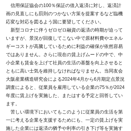
信用保証協会の100％保証の借入返済に対し、返済計
画の見直しにも罰則のつかない方策を提案するなど臨機
応変な対応を図るよう国に要望してください。
新型コロナに伴うゼロゼロ融資の返済の時期が迫って
いますが、景況が回復してこない中で原材料費やエネル
ギーコストが高騰しているために利益の確保が依然容易
ではありません。さらに現在の賃上げムードの中で、中
小企業も賃金を上げて社員の生活の基盤を向上させると
ともに高い士気を維持しなければなりません。当同友会
大阪産業構造研究会による2024年4月から6月期定点景況
調査によると、従業員を雇用している企業の75％が2024
年度に賃上げを実施した、またはする予定と回答してい
ます。
苦しい環境下においてもこのように従業員の生活を第
一に考える企業を支援するためにも、一定の賃上げを実
施した企業には返済の猶予や利率の引き下げ等を実施す