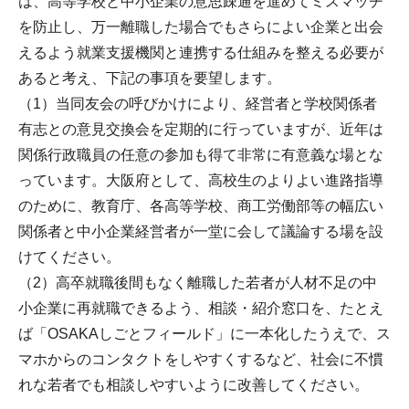
は、高等学校と中小企業の意思疎通を進めてミスマッチ
を防止し、万一離職した場合でもさらによい企業と出会
えるよう就業支援機関と連携する仕組みを整える必要が
あると考え、下記の事項を要望します。
（1）当同友会の呼びかけにより、経営者と学校関係者
有志との意見交換会を定期的に行っていますが、近年は
関係行政職員の任意の参加も得て非常に有意義な場とな
っています。大阪府として、高校生のよりよい進路指導
のために、教育庁、各高等学校、商工労働部等の幅広い
関係者と中小企業経営者が一堂に会して議論する場を設
けてください。
（2）高卒就職後間もなく離職した若者が人材不足の中
小企業に再就職できるよう、相談・紹介窓口を、たとえ
ば「OSAKAしごとフィールド」に一本化したうえで、ス
マホからのコンタクトをしやすくするなど、社会に不慣
れな若者でも相談しやすいように改善してください。