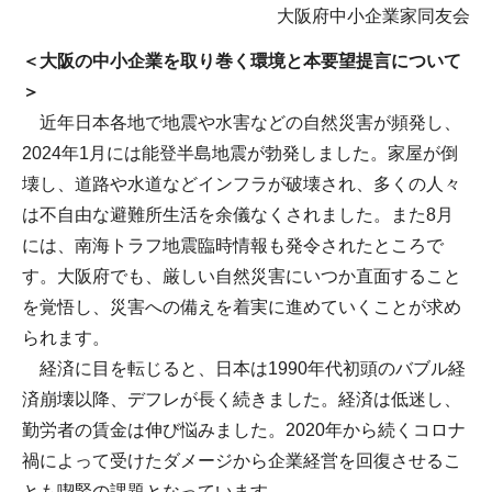
大阪府中小企業家同友会
＜大阪の中小企業を取り巻く環境と本要望提言について
＞
近年日本各地で地震や水害などの自然災害が頻発し、
2024年1月には能登半島地震が勃発しました。家屋が倒
壊し、道路や水道などインフラが破壊され、多くの人々
は不自由な避難所生活を余儀なくされました。また8月
には、南海トラフ地震臨時情報も発令されたところで
す。大阪府でも、厳しい自然災害にいつか直面すること
を覚悟し、災害への備えを着実に進めていくことが求め
られます。
経済に目を転じると、日本は1990年代初頭のバブル経
済崩壊以降、デフレが長く続きました。経済は低迷し、
勤労者の賃金は伸び悩みました。2020年から続くコロナ
禍によって受けたダメージから企業経営を回復させるこ
とも喫緊の課題となっています。