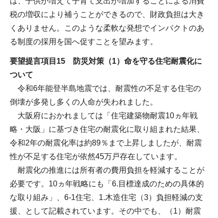
は、子供が増えて子育て支出が増加することによる消費
税の増収により補うことができるので、財政負担は大き
くありません。このような柔軟な発想でインパクトのあ
る制度の採用を国へ促すことを望みます。
要望提言項目15 防災対策（1）命を守る住宅耐震化に
ついて
令和6年能登半島地震では、耐震性の不足する住宅の
倒壊が多発し多くの人命が失われました。
大阪府におかれましては「住宅建築物耐震10ヵ年戦
略・大阪」に基づき住宅の耐震化に取り組まれた結果、
令和2年の耐震化率は約89％まで上昇しましたが、耐震
性が不足する住宅が依然45万戸存在しています。
耐震化の推進には所有者の費用負担を軽減することが
必要です。10ヵ年戦略にも「6.目標達成のための具体的
な取り組み」、6-1住宅、1.木造住宅（3）負担軽減の支
援、として記載されています。その中でも、（1）耐震