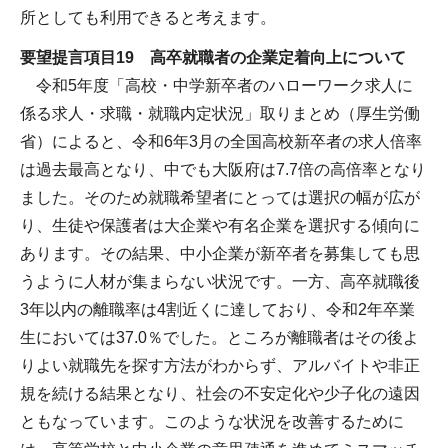
所としても利用できると考えます。
要望提言項目19 高卒就職者の企業定着向上について
令和5年度「高校・中学新卒者のハローワーク求人に
係る求人・求職・就職内定状況」取りまとめ（厚生労働
省）によると、令和6年3月の全国高校新卒者の求人倍率
は過去最高となり、中でも大阪府は7.7倍の高倍率となり
ました。そのため就職希望者にとっては選択の幅が広が
り、生徒や保護者は大企業や有名企業を選択する傾向に
あります。その結果、中小企業が新卒者を募集しても思
うように人材が集まらない状況です。一方、高卒就職後
3年以内の離職率は4割近くに達しており、令和2年卒業
生においては37.0％でした。ところが離職者はその後よ
りよい就職先を探す方法がわからず、アルバイトや非正
規を続ける結果となり、社会の不安定化や少子化の遠因
ともなっています。このような状況を改善するために