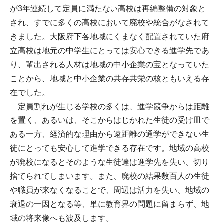
が3年連続して定員に満たない高校は再編整備の対象と
され、すでに多くの高校において廃校や統合がなされて
きました。大阪府下各地域にくまなく配置されていた府
立高校は地元の中学生にとっては安心できる進学先であ
り、輩出される人材は地域の中小企業の宝となっていた
ことから、地域と中小企業の共存共栄の核ともいえる存
在でした。
定員割れが生じる学校の多くは、進学競争からは距離
を置く、あるいは、そこからはじかれた生徒の受け皿で
ある一方、経済的な理由から遠距離の通学ができない生
徒にとっても安心して進学できる存在です。地域の高校
が廃校になるとそのような生徒達は進学先を失い、切り
捨てられてしまいます。また、廃校の結果数百人の生徒
や職員が来なくなることで、周辺は活力を失い、地域の
衰退の一因となる等、単に教育界の問題に留まらず、地
域の将来像へも波及します。