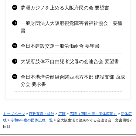
夢洲カジノを止める大阪府民の会 要望書
一般財団法人大阪府視覚障害者福祉協会 要望
書
全日本建設交運一般労働組合 要望書
大阪府肢体不自由児者父母の会連合会 要望書
全日本港湾労働組合関西地方本部 建設支部 西成
分会 要求書
トップページ
>
府政運営・統計
>
広聴
>
広聴（府民の声・団体広聴）
>
団体広
聴
>
令和6年度の団体広聴一覧
> 全大阪生活と健康を守る会連合会 文書回答2
回目