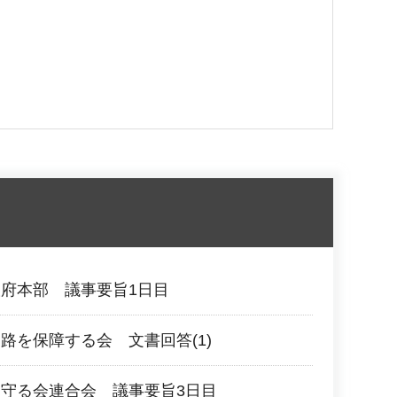
府本部 議事要旨1日目
路を保障する会 文書回答(1)
守る会連合会 議事要旨3日目