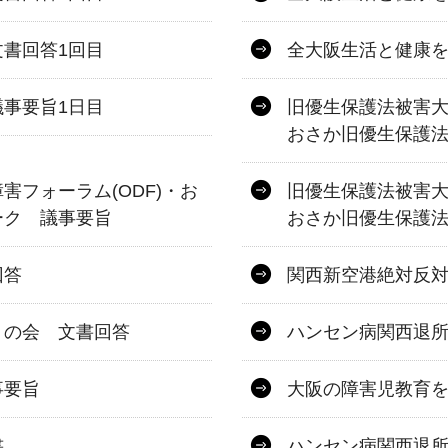
書回答1回目
全大阪生活と健康を
事要旨1日目
旧優生保護法被害大
おさか旧優生保護
フォーラム(ODF)・お
旧優生保護法被害大
ーク 議事要旨
おさか旧優生保護
回答
関西新空港絶対反
うの会 文書回答
ハンセン病関西退
事要旨
大阪の障害児教育
書
ハンセン病関西退