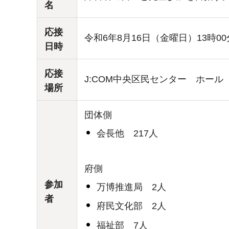
名
応接
令和6年8月16日（金曜日）13時00
日時
応接
J:COM中央区民センター ホール
場所
団体側
会長他 217人
府側
参加
万博推進局 2人
者
府民文化部 2人
福祉部 7人