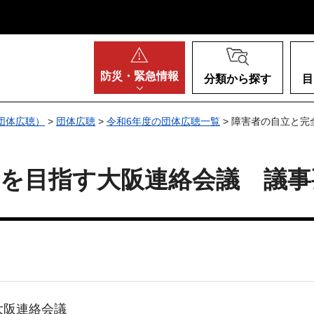
阪府
防災・
緊急情報
分類から探す
目
団体広聴）
>
団体広聴
>
令和6年度の団体広聴一覧
> 障害者の自立と
を目指す大阪連絡会議 議事
大阪連絡会議