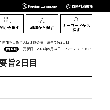
Foreign
Language
閲覧補助
機能
キーワードから
的から探す
組織から探す
探す
完全参加を目指す大阪連絡会議 議事要旨2日目
更新日：2024年9月24日
ページID：91059
印刷
要旨2日目