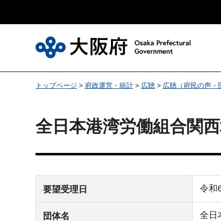
大
トップページ
>
府政運営・統計
>
広聴
>
広聴（府民の声・
全日本港湾労働組合関西
令和
要望受理日
全日
団体名