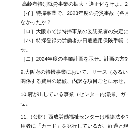
高齢者特別就労事業の拡大・適正化をせよ。2
［イ］特掃事業で、2023年度の労災事故（
なかったか？
［ロ］大阪市では特掃事業の委託業者の決定
［ハ］特掃登録の労働者が日雇雇用保険手帳
せ。
［ニ］2024年度の事業計画を示せ。計画の
9.大阪府の特掃事業において、リース（ある
関係する費用の総額、内訳を項目ごとに示せ。
10.府が出している事業（センター内清掃、ガ
せ。
11.（公財）西成労働福祉センターは根拠法
用者に「カード」を発行しているが、経過と