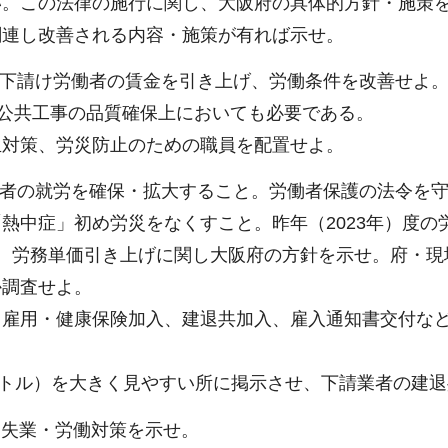
い。この法律の施行に関し、大阪府の具体的方針・施策
関連し改善される内容・施策が有れば示せ。
く下請け労働者の賃金を引き上げ、労働条件を改善せよ
公共工事の品質確保上においても必要である。
対策、労災防止のための職員を配置せよ。
働者の就労を確保・拡大すること。労働者保護の法令を
熱中症」初め労災をなくすこと。昨年（2023年）度の
、労務単価引き上げに関し大阪府の方針を示せ。府・現場
か調査せよ。
、雇用・健康保険加入、建退共加入、雇入通知書交付な
ートル）を大きく見やすい所に掲示させ、下請業者の建
る失業・労働対策を示せ。