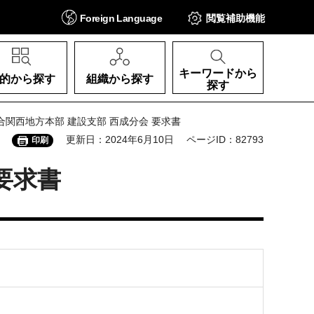
Foreign
Language
閲覧補助
機能
キーワードから
的から探す
組織から探す
探す
合関西地方本部 建設支部 西成分会 要求書
更新日：2024年6月10日
ページID：82793
印刷
要求書