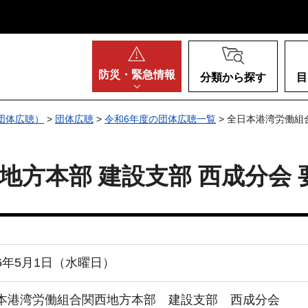
阪府
防災・
緊急情報
分類から探す
目
団体広聴）
>
団体広聴
>
令和6年度の団体広聴一覧
> 全日本港湾労働組
地方本部 建設支部 西成分会 
6年5月1日（水曜日）
本港湾労働組合関西地方本部 建設支部 西成分会