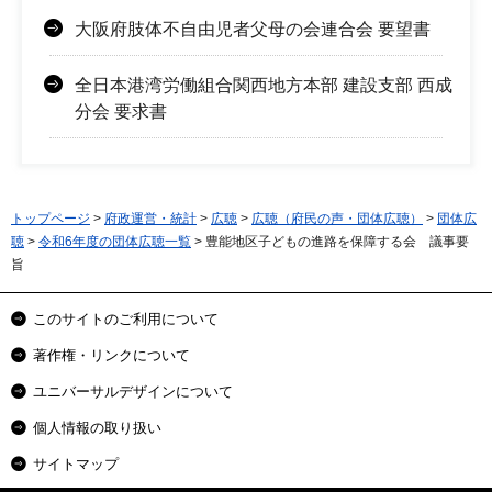
大阪府肢体不自由児者父母の会連合会 要望書
全日本港湾労働組合関西地方本部 建設支部 西成
分会 要求書
トップページ
>
府政運営・統計
>
広聴
>
広聴（府民の声・団体広聴）
>
団体広
聴
>
令和6年度の団体広聴一覧
> 豊能地区子どもの進路を保障する会 議事要
旨
このサイトのご利用について
著作権・リンクについて
ユニバーサルデザインについて
個人情報の取り扱い
サイトマップ