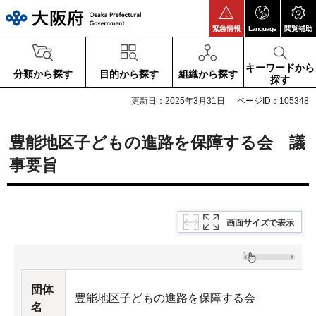
大阪府
緊急情報
Language
閲覧補助
キーワードから
分類から探す
目的から探す
組織から探す
探す
更新日：2025年3月31日
ページID：105348
豊能地区子どもの進路を保障する会 議
事要旨
画面サイズで表示
団体
豊能地区子どもの進路を保障する会
名