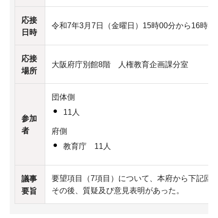
応接
令和7年3月7日（金曜日）15時00分から16時3
日時
応接
大阪府庁別館8階 人権教育企画課分室
場所
団体側
11人
参加
者
府側
教育庁 11人
要望項目（7項目）について、本府から下記回
議事
その後、質疑及び意見表明があった。
要旨