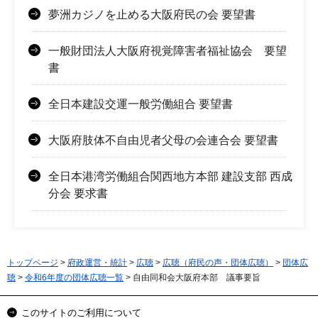
夢洲カジノを止める大阪府民の会 要望書
一般財団法人大阪府視覚障害者福祉協会 要望
書
全日本建設交運一般労働組合 要望書
大阪府肢体不自由児者父母の会連合会 要望書
全日本港湾労働組合関西地方本部 建設支部 西成
分会 要求書
トップページ
>
府政運営・統計
>
広聴
>
広聴（府民の声・団体広聴）
>
団体広
聴
>
令和6年度の団体広聴一覧
> 自由同和会大阪府本部 議事要旨
このサイトのご利用について