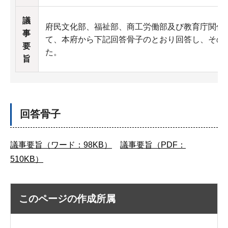
議
府民文化部、福祉部、商工労働部及び教育庁関係
事
て、本府から下記回答骨子のとおり回答し、その
要
た。
旨
回答骨子
議事要旨（ワード：98KB）
議事要旨（PDF：
510KB）
このページの作成所属