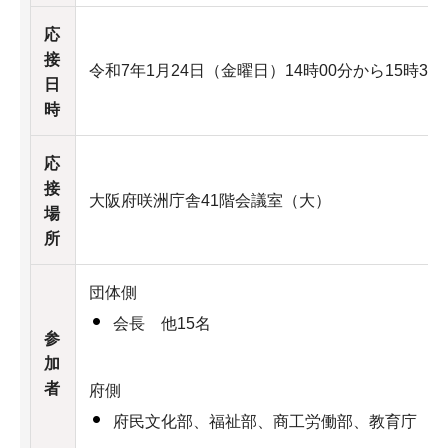
応
接
令和7年1月24日（金曜日）14時00分から15時30
日
時
応
接
大阪府咲洲庁舎41階会議室（大）
場
所
団体側
会長 他15名
参
加
者
府側
府民文化部、福祉部、商工労働部、教育庁 計