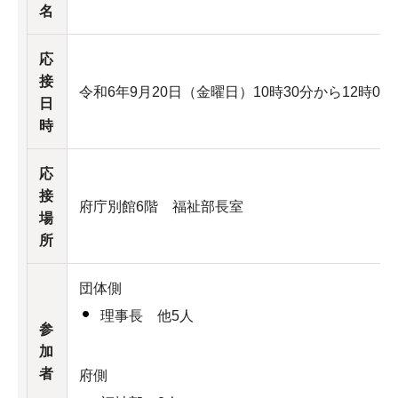
名
応
接
令和6年9月20日（金曜日）10時30分から12時00
日
時
応
接
府庁別館6階 福祉部長室
場
所
団体側
理事長 他5人
参
加
者
府側