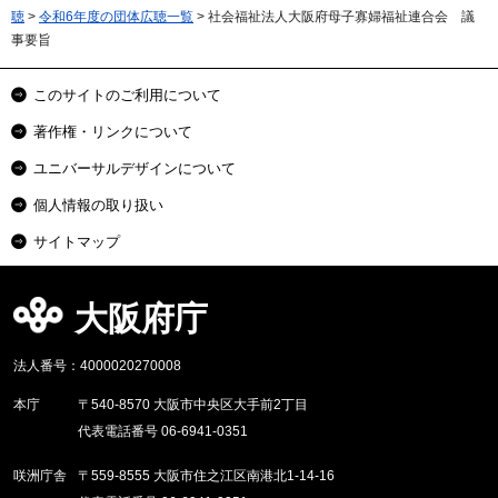
聴
>
令和6年度の団体広聴一覧
> 社会福祉法人大阪府母子寡婦福祉連合会 議
事要旨
このサイトのご利用について
著作権・リンクについて
ユニバーサルデザインについて
個人情報の取り扱い
サイトマップ
大阪府庁
法人番号：4000020270008
本庁
〒540-8570 大阪市中央区大手前2丁目
代表電話番号 06-6941-0351
咲洲庁舎
〒559-8555 大阪市住之江区南港北1-14-16