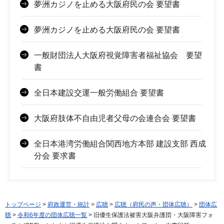
夢洲カジノを止める大阪府民の会 要望書
夢洲カジノを止める大阪府民の会 要望書
一般財団法人大阪府視覚障害者福祉協会 要望
書
全日本建設交運一般労働組合 要望書
大阪府肢体不自由児者父母の会連合会 要望書
全日本港湾労働組合関西地方本部 建設支部 西成
分会 要求書
トップページ
>
府政運営・統計
>
広聴
>
広聴（府民の声・団体広聴）
>
団体広
聴
>
令和6年度の団体広聴一覧
> 旧優生保護法被害大阪弁護団・大阪障害フォ