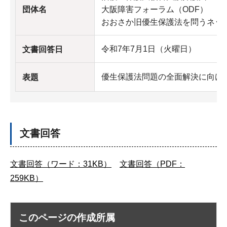
団体名
大阪障害フォーラム（ODF）
おおさか旧優生保護法を問うネッ
令和7年7月1日（火曜日）
文書回答日
優生保護法問題の全面解決に向け
表題
文書回答
文書回答（ワード：31KB）
文書回答（PDF：
259KB）
このページの作成所属