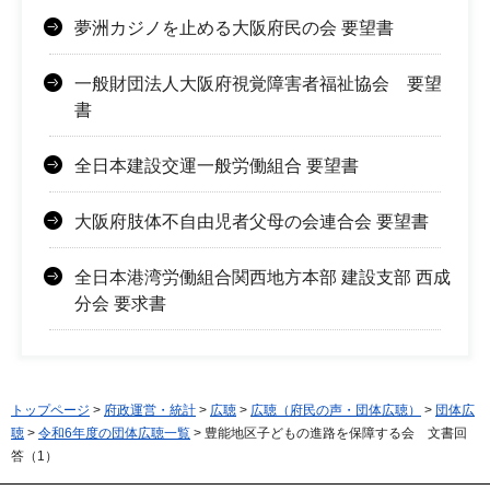
夢洲カジノを止める大阪府民の会 要望書
一般財団法人大阪府視覚障害者福祉協会 要望
書
全日本建設交運一般労働組合 要望書
大阪府肢体不自由児者父母の会連合会 要望書
全日本港湾労働組合関西地方本部 建設支部 西成
分会 要求書
トップページ
>
府政運営・統計
>
広聴
>
広聴（府民の声・団体広聴）
>
団体広
聴
>
令和6年度の団体広聴一覧
> 豊能地区子どもの進路を保障する会 文書回
答（1）