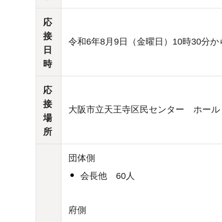
応
接
令和6年8月9日（金曜日）10時30分か
日
時
応
接
大阪市立天王寺区民センター ホール
場
所
団体側
会長他 60人
府側