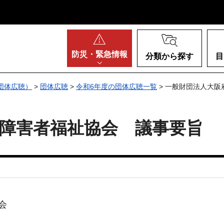
阪府
防災・
緊急情報
分類から探す
目
団体広聴）
>
団体広聴
>
令和6年度の団体広聴一覧
> 一般財団法人大
障害者福祉協会 議事要旨
会