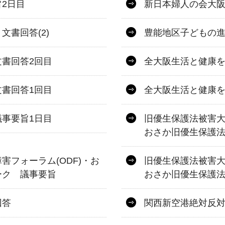
2日目
新日本婦人の会大阪
書回答(2)
豊能地区子どもの進
書回答2回目
全大阪生活と健康を
書回答1回目
全大阪生活と健康を
事要旨1日目
旧優生保護法被害大
おさか旧優生保護
フォーラム(ODF)・お
旧優生保護法被害大
ーク 議事要旨
おさか旧優生保護
回答
関西新空港絶対反