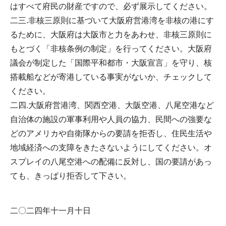
はすべて府民の財産ですので、必ず展示してください。
二三.非核三原則に基づいて大阪府営港湾を非核の港にす
るために、大阪府は大阪市と力をあわせ、非核三原則に
もとづく「非核条例の制定」を行ってください。大阪府
議会が制定した「国際平和都市・大阪宣言」を守り、核
搭載船などが寄港している事実がないか、チェックして
ください。
二四.大阪府営港湾、関西空港、大阪空港、八尾空港など
自治体の施設の軍事利用や人員の協力、民間への強要な
どのアメリカや自衛隊からの要請を拒否し、住民生活や
地域経済への支障をきたさないようにしてください。オ
スプレイの八尾空港への配備に反対し、国の要請があっ
ても、きっぱり拒否して下さい。
二〇二四年十一月十日