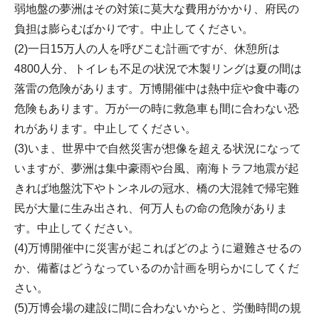
弱地盤の夢洲はその対策に莫大な費用がかかり、府民の
負担は膨らむばかりです。中止してください。
(2)一日15万人の人を呼びこむ計画ですが、休憩所は
4800人分、トイレも不足の状況で木製リングは夏の間は
落雷の危険があります。万博開催中は熱中症や食中毒の
危険もあります。万が一の時に救急車も間に合わない恐
れがあります。中止してください。
(3)いま、世界中で自然災害が想像を超える状況になって
いますが、夢洲は集中豪雨や台風、南海トラフ地震が起
きれば地盤沈下やトンネルの冠水、橋の大混雑で帰宅難
民が大量に生み出され、何万人もの命の危険がありま
す。中止してください。
(4)万博開催中に災害が起こればどのように避難させるの
か、備蓄はどうなっているのか計画を明らかにしてくだ
さい。
(5)万博会場の建設に間に合わないからと、労働時間の規