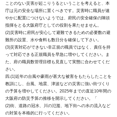
ことのない災害が起こりうるということを考えると、本
庁は元の安全な場所に置くべきです。災害時に職員が速
やかに配置につけないようでは、府民の安全確保の陣頭
指揮をとる大阪府庁としての役割を果たせません。
(2)災害時に府民が安心して避難できるための必要数の避
難所の設置、水や食料も数日分を確保して下さい。
(3)災害対応ができない非正規の職員ではなく、責任を持
って対応できる正規職員を早急に増やしてください。ま
た、府の職員数管理目標も見直して実態に合わせてくだ
さい。
四.(1)近年の台風や豪雨が甚大な被害をもたらしたことを
教訓にし、台風、地震、津波などの災害に強い街づくり
の予算を増やしてください。2025年までの直近10年間の
大阪府の防災予算の推移を開示してください。「
(2)街、道路の冠水、川の氾濫、地下街への水の流入など
の対策を本格的に行ってください。