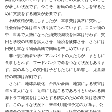
が著しい状況です。今こそ、府民の命と暮らしを守るた
めに支援をする施策が必要です。
石破政権が発足しましたが、軍事費は異常に突出し、
社会保障予算は年々切り捨てられています。コロナ禍の
中、世界で大勢になった消費税減税を日本は行わず、貧
困と学校の格差を拡大させ、経済を疲弊させ、さらには
円安も重なり物価高騰で国民を苦しめています。
非正規労働者や学生アルバイトの人たちが、まともに
食事もとれず、フードバンクで命をつなぐ状況もありま
す。親の暮らしの貧困は子どもたちにも影響し、児童虐
待の増加は深刻です。
さらに、地球温暖化、台風や豪雨、地震による被害は
年々甚大になり、近年にも起こるであろうといわれる南
海トラフ地震をはじめとする防災のための対策は急務で
す。このような状況下、来年4月開催予定の万博は、公
的資金の追加注入などで大阪府、大阪市の財政を圧迫