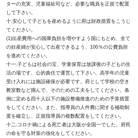
ターの充実、児童福祉司など、必要な職員を正規で配置
して下さい。
十.安心して子どもを産めるように府は財政措置をこうじ
てください。
(1)出産費用への国庫負担を増やすよう国にもとめ、全て
の妊産婦が安心して出産できるよう、100％の公費負担
を進めてください。
十一.子どもは社会の宝、学童保育は放課後の子どもの生
活の場です。公的責任で運営して下さい。高学年の児童
受け入れには施設確保が必要です。府として学校の空き
教室数など掴んで、そのための工夫をしてください。条
例に定める四十人以下の施設整備推進のための予算措置
をしてください。また、指導員の人件費に関する補助制
度を確立し、正規指導員の複数配置をしてください。
十二.コロナ禍による死亡者は大阪が全国一でした。府民
の命を守る対策の強化をしてください。