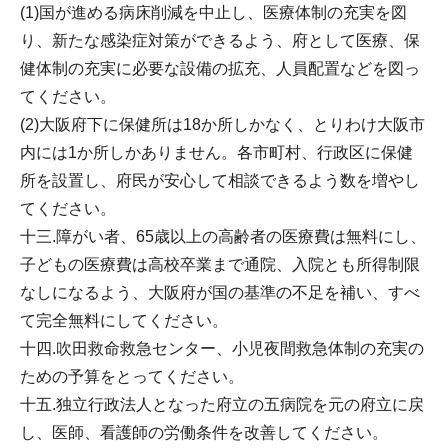
(1)国が進める病床削減を中止し、医療体制の充実を図
り、新たな感染症対策ができるよう、府として医療、保
健体制の充実に必要な設備の拡充、人員配置などを図っ
てください。
(2)大阪府下に保健所は18か所しかなく、とりわけ大阪市
内には1か所しかありません。各市町村、行政区に保健
所を設置し、府民が安心して相談できるよう数を増やし
てください。
十三.障がい者、65歳以上の高齢者の医療費は無料にし、
子どもの医療費は高校卒業まで通院、入院とも所得制限
なしになるよう、大阪府が国の基準の不足を補い、すべ
て完全無料にしてください。
十四.吹田救命救急センター、小児夜間救急体制の充実の
ための予算をとってください。
十五.独立行政法人となった府立の五病院を元の府立に戻
し、医師、看護師の労働条件を改善してください。