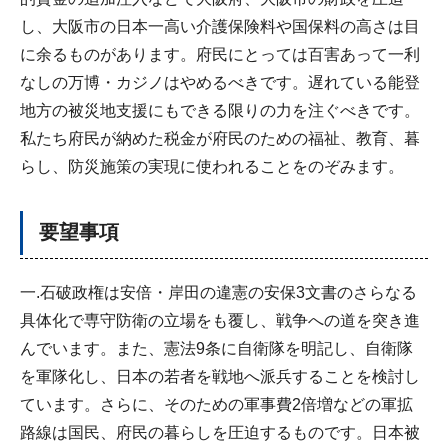
し、大阪市の日本一高い介護保険料や国保料の高さは目
に余るものがあります。府民にとっては百害あって一利
なしの万博・カジノはやめるべきです。遅れている能登
地方の被災地支援にもできる限りの力を注ぐべきです。
私たち府民が納めた税金が府民のための福祉、教育、暮
らし、防災施策の実現に使われることをのぞみます。
要望事項
一.石破政権は安倍・岸田の違憲の安保3文書のさらなる
具体化で専守防衛の立場をも覆し、戦争への道を突き進
んでいます。また、憲法9条に自衛隊を明記し、自衛隊
を軍隊化し、日本の若者を戦地へ派兵することを検討し
ています。さらに、そのための軍事費2倍増などの軍拡
路線は国民、府民の暮らしを圧迫するものです。日本被