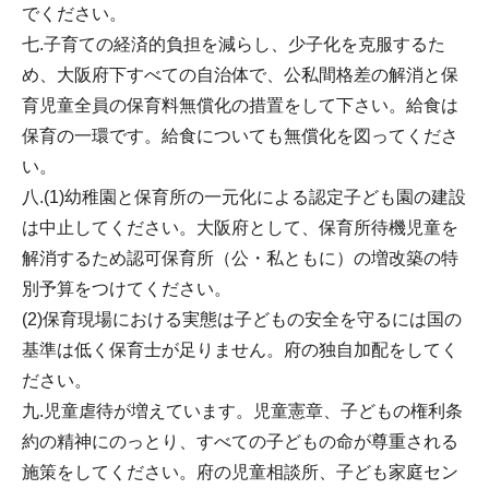
でください。
七.子育ての経済的負担を減らし、少子化を克服するた
め、大阪府下すべての自治体で、公私間格差の解消と保
育児童全員の保育料無償化の措置をして下さい。給食は
保育の一環です。給食についても無償化を図ってくださ
い。
八.(1)幼稚園と保育所の一元化による認定子ども園の建設
は中止してください。大阪府として、保育所待機児童を
解消するため認可保育所（公・私ともに）の増改築の特
別予算をつけてください。
(2)保育現場における実態は子どもの安全を守るには国の
基準は低く保育士が足りません。府の独自加配をしてく
ださい。
九.児童虐待が増えています。児童憲章、子どもの権利条
約の精神にのっとり、すべての子どもの命が尊重される
施策をしてください。府の児童相談所、子ども家庭セン