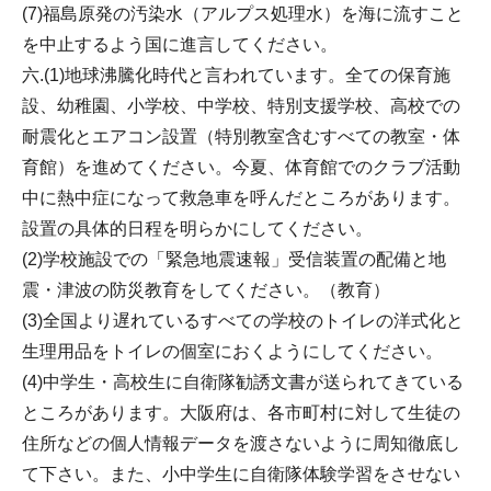
(7)福島原発の汚染水（アルプス処理水）を海に流すこと
を中止するよう国に進言してください。
六.(1)地球沸騰化時代と言われています。全ての保育施
設、幼稚園、小学校、中学校、特別支援学校、高校での
耐震化とエアコン設置（特別教室含むすべての教室・体
育館）を進めてください。今夏、体育館でのクラブ活動
中に熱中症になって救急車を呼んだところがあります。
設置の具体的日程を明らかにしてください。
(2)学校施設での「緊急地震速報」受信装置の配備と地
震・津波の防災教育をしてください。（教育）
(3)全国より遅れているすべての学校のトイレの洋式化と
生理用品をトイレの個室におくようにしてください。
(4)中学生・高校生に自衛隊勧誘文書が送られてきている
ところがあります。大阪府は、各市町村に対して生徒の
住所などの個人情報データを渡さないように周知徹底し
て下さい。また、小中学生に自衛隊体験学習をさせない