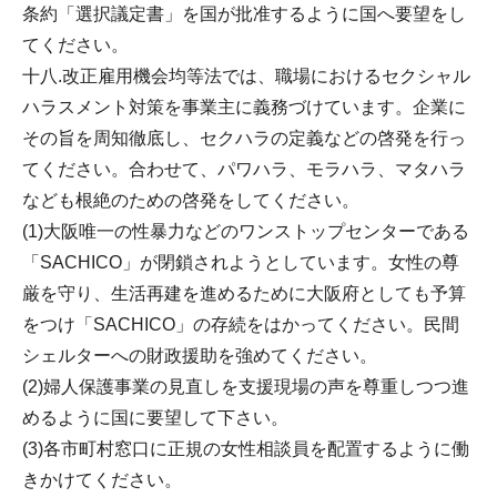
条約「選択議定書」を国が批准するように国へ要望をし
てください。
十八.改正雇用機会均等法では、職場におけるセクシャル
ハラスメント対策を事業主に義務づけています。企業に
その旨を周知徹底し、セクハラの定義などの啓発を行っ
てください。合わせて、パワハラ、モラハラ、マタハラ
なども根絶のための啓発をしてください。
(1)大阪唯一の性暴力などのワンストップセンターである
「SACHICO」が閉鎖されようとしています。女性の尊
厳を守り、生活再建を進めるために大阪府としても予算
をつけ「SACHICO」の存続をはかってください。民間
シェルターへの財政援助を強めてください。
(2)婦人保護事業の見直しを支援現場の声を尊重しつつ進
めるように国に要望して下さい。
(3)各市町村窓口に正規の女性相談員を配置するように働
きかけてください。