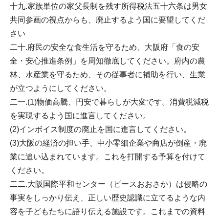
十九.家族単位の家父長制を残す所得税法五十六条は男女
共同参画の視点からも、廃止するよう国に要望してくだ
さい
二十.府民の安全な食生活を守るため、大阪府「食の安
全・安心推進条例」を周知徹底してください。府内の農
林、水産業を守るため、その従事者に補助を行い、生業
が立つようにしてください。
二一.(1)物価高騰、円安で暮らしが大変です。消費税減税
を実現するよう国に進言してください。
(2)インボイス制度の廃止を国に進言してください。
(3)大阪の経済の担い手、中小零細企業や商店が倒産・廃
業に追い込まれています。これを打開する予算を付けて
ください。
二二.大阪国際平和センター（ピースおおさか）は侵略の
事実をしっかり伝え、正しい歴史認識に立てるような内
容を子どもたちに語り伝える施設です。これまでの資料