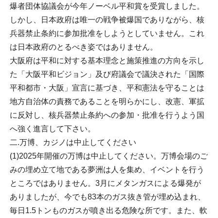
爆者団体協議会が今年ノーベル平和賞を受賞しました。
しかし、日本政府は唯一の戦争被爆国でありながら、核
兵器禁止条約に参加批准をしようとしていません。これ
は日本政府のとるべき姿ではありません。
大阪府は平和に対する基本理念と施策推進の方向を示し
た「大阪平和ビジョン」及び府議会で議決された「国際
平和都市・大阪」宣言に基づき、平和憲法を守ることは
地方自治体の責務であることを明らかにし、改憲、軍拡
に反対し、核兵器禁止条約への参加・批准を行うよう国
へ強く進言して下さい。
二.万博、カジノは中止してください
(1)2025年開催の万博は中止してください。万博会場のご
みの埋め立て地である夢洲は人を集め、イベントを行う
ところではありません。3月にメタンガスによる爆発が
ありましたが、今でも83本のガス抜き管が埋め込まれ、
毎日1.5トンものガスが噴き出る危険な所です。また、軟