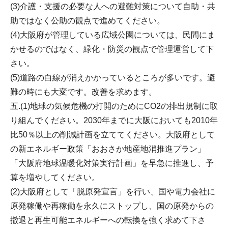
(3)介護・支援の必要な人への避難対策について自助・共
助ではなく公助の観点で進めてください。
(4)大阪府が管理している広域公園については、民間にま
かせるのではなく、緑化・防災の観点で管理運営して下
さい。
(5)道路の白線が消えかかっているところが多いです。避
難の時にも大変です。改善を求めます。
五.(1)地球の気候危機の打開のためにCO2の排出規制に取
り組んでください。2030年までに大阪においても2010年
比50％以上の削減計画を立ててください。大阪府として
の新エネルギー政策「おおさか地産地消推進プラン」
「大阪府地球温暖化対策実行計画」を早急に推進し、予
算を増やしてください。
(2)大阪府として「脱原発宣言」を行い、国や電力会社に
原発稼働や再稼働を永久にストップし、国の原発からの
撤退と再生可能エネルギーへの転換を強く求めて下さ