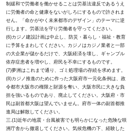
制緩和で労働者を働かせることは労基法違反であるうえ
に労働者の命と健康をないがしろにするもので許されま
せん。「命かがやく未来都市のデザイン」のテーマに逆
行します。労基法を守り労働者を守ってください。
(6)カジノ建設計画は中止し、防災・暮らし・福祉・教育
に予算をまわしてください。カジノはカジノ業者と一部
の大企業が儲かるだけで、大阪経済を壊し、ギャンブル
依存症患者を増やし、府民を不幸にするものです。
(7)夢洲はこれまで通り、ゴミ処理場の存続を求めます。
(8)カジノ推進のために作った大阪府市一元化条例は、政
令都市大阪市の権限と財源を奪い、大阪市民に大きな負
担を強いるものであり、廃止してください。大阪府・市
民は副首都大阪は望んでいません。府市一体の副首都推
進局は解散してください。
三.(1)近年の地震・台風被害でも明らかになった危険な咲
洲庁舎から撤退してください。気候危機の下、経験した