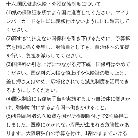
十六.国民健康保険・介護保険制度について
(1)紙の保険証を残すよう国に進言してください。マイナ
ンバーカードを国民に義務付けないように国に進言して
ください。
(2)高すぎて払えない国保料を引き下げるために、予算拡
充を国に強く要望し、府独自としても、自治体への支援
を行い、負担を減らしてください。
(3)国保料の引き上げにつながる府下統一国保料はやめて
ください。国保料の大幅な値上げや保険証の取り上げ、
差し押さえはやめ、広域化されても減免制度を活用でき
るようにしてください。
(4)国保制度にも傷病手当を実施するよう自治体に働きか
け、強制給付にするよう国へ働きかけること。
(5)後期高齢者の医療費を国が所得制限付きで2割負担に
しました。医療にかかれない府民が生まれる危険性があ
ります。大阪府独自の予算を付け、1割のままでいける