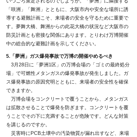
いつごろ策定されるのでしようか。「夢洲」に隣接する
「咲洲」「舞洲」とともに、大阪市内や安全な場所に誘
導する避難計画こそ、来場者の安全を守るために重要で
す。夢舞大橋、舞洲からの此花大橋の状況など大阪市の
防災計画とも密接な関係にあります。とりわけ万博開催
中の総合的な避難計画を示してください。
5.「夢洲」ガス爆発事故で万博の開催やめるべき
3月28日に「夢洲1区」の万博会場の「ゴミの最終処分
場」で可燃性メタンガスの爆発事故が発生しました。ガ
ス爆発事故の原因究明とともに、来場者の安全性を確保
できますか。
万博会場をコンクリートで覆うことから、メタンガス
は拡散させることで爆発を防ぎます。コンクリートを覆
うことでその下に充満することが危険です。どんな対策
を講じるのですか。
災害時にPCB土壌中の汚染物質が漏れ出すなど、来場