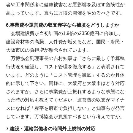
者や工事関係者に健康被害など悪影響を及ぼす危険性が
高まっています。直ちに万博の開催をやめるべきです。
6.事業費や運営費の収支赤字なら補填をどうしますか
会場建設費が当初計画の1.9倍の2350億円に倍加し、
建設資材等の高騰、人件費が増えるなど、国民・府民・
大阪市民の負担増が懸念されています。
万博協会副理事長の吉村知事は「さらに厳しく予算執
行状況を確認し、コスト管理を徹底する」と表明されて
います。どのように「コスト管理を徹底」するのか具体
的に示して下さい。同様に、大阪府と大阪市はどう対応
されますか。さらに事業費が上振れするような事態にな
った時の対応も教えてください。運営費の収支がマイナ
スになれば「赤字を府市で負担しない」と知事らが発言
しています。万博協会が負担すべきという考えですか。
7.建設・運輸労働者の時間外上規制の対応