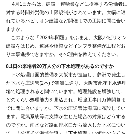
4月1日からは、建設・運輸業などに従事する労働者に
対する時間外労働の上限規制がされています。大幅に遅
れているパビリオン建設など開催までの工期に間に合い
ますか。
このような「2024年問題」をふまえ、大阪パビリオン
建設をはじめ、道路や橋梁などインフラ整備が工程どお
りエ事進捗できますか。その理由を教えてください。
8.1日の来場者20万人分の下水処理があるのですか
下水処理は面的整備を大阪市が担当し、夢洲で発生し
た下水を庄送管(2本)で舞洲に送り、大阪市此花下水処理
場で処理されると聞いています。処理施設を増強して、
どのくらい処理能力を見込まれ、増強工事は万博開幕ま
でに間に合いますか。下水の圧送管は海底に布設してい
ます。電気系統等に支障が生じた場合の対策はどうする
のですか。雨水など路面排水口から流入した下水につい
て、「分流式で海域放流」「下水処理」いずれの方式を