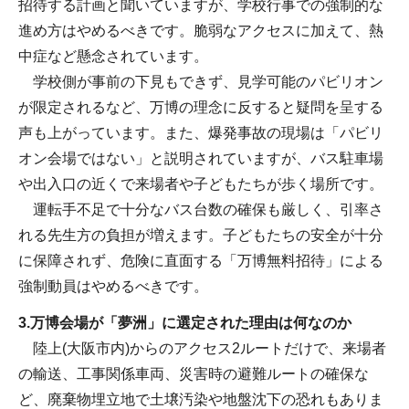
招待する計画と聞いていますが、学校行事での強制的な
進め方はやめるべきです。脆弱なアクセスに加えて、熱
中症など懸念されています。
学校側が事前の下見もできず、見学可能のパビリオン
が限定されるなど、万博の理念に反すると疑問を呈する
声も上がっています。また、爆発事故の現場は「パビリ
オン会場ではない」と説明されていますが、バス駐車場
や出入口の近くで来場者や子どもたちが歩く場所です。
運転手不足で十分なバス台数の確保も厳しく、引率さ
れる先生方の負担が増えます。子どもたちの安全が十分
に保障されず、危険に直面する「万博無料招待」による
強制動員はやめるべきです。
3.万博会場が「夢洲」に選定された理由は何なのか
陸上(大阪市内)からのアクセス2ルートだけで、来場者
の輸送、工事関係車両、災害時の避難ルートの確保な
ど、廃棄物埋立地で土壌汚染や地盤沈下の恐れもありま