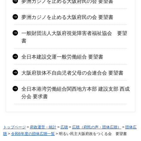
夢洲カジノを止める大阪府民の会 要望書
夢洲カジノを止める大阪府民の会 要望書
一般財団法人大阪府視覚障害者福祉協会 要望
書
全日本建設交運一般労働組合 要望書
大阪府肢体不自由児者父母の会連合会 要望書
全日本港湾労働組合関西地方本部 建設支部 西成
分会 要求書
トップページ
>
府政運営・統計
>
広聴
>
広聴（府民の声・団体広聴）
>
団体広
聴
>
令和6年度の団体広聴一覧
> 明るい民主大阪府政をつくる会 要望書