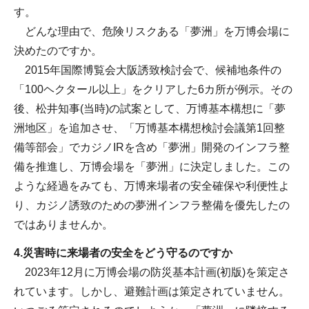
す。
どんな理由で、危険リスクある「夢洲」を万博会場に
決めたのですか。
2015年国際博覧会大阪誘致検討会で、候補地条件の
「100ヘクタール以上」をクリアした6カ所が例示。その
後、松井知事(当時)の試案として、万博基本構想に「夢
洲地区」を追加させ、「万博基本構想検討会議第1回整
備等部会」でカジノIRを含め「夢洲」開発のインフラ整
備を推進し、万博会場を「夢洲」に決定しました。この
ような経過をみても、万博来場者の安全確保や利便性よ
り、カジノ誘致のための夢洲インフラ整備を優先したの
ではありませんか。
4.災害時に来場者の安全をどう守るのですか
2023年12月に万博会場の防災基本計画(初版)を策定さ
れています。しかし、避難計画は策定されていません。