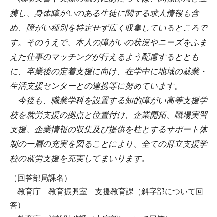
携し、身体障がいのある生徒に関する求人情報も含
め、障がい種別を特定せず広く収集しているところで
す。そのうえで、本人の障がいの状況やニーズをふま
えた仕事のマッチングが行えるよう配慮するととも
に、卒業後の定着支援に向け、在学中に地域の就業・
生活支援センターとの連携等に努めています。
今後も、職業学科を設置する知的障がい高等支援学
校を就労支援の拠点と位置付け、企業開拓、職場実習
支援、企業情報の収集及び提供を柱とするサポート体
制の一層の充実を図ることにより、全ての府立支援学
校の就労支援を充実してまいります。
（回答部局課名）
教育庁 教育振興室 支援教育課（斜字部について回
答）