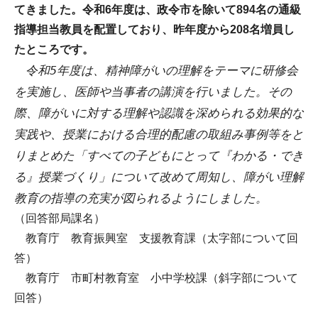
てきました。令和6年度は、政令市を除いて894名の通級
指導担当教員を配置しており、昨年度から208名増員し
たところです。
令和5年度は、精神障がいの理解をテーマに研修会
を実施し、医師や当事者の講演を行いました。その
際、障がいに対する理解や認識を深められる効果的な
実践や、授業における合理的配慮の取組み事例等をと
りまとめた「すべての子どもにとって『わかる・でき
る』授業づくり」について改めて周知し、障がい理解
教育の指導の充実が図られるようにしました。
（回答部局課名）
教育庁 教育振興室 支援教育課（太字部について回
答）
教育庁 市町村教育室 小中学校課（斜字部について
回答）