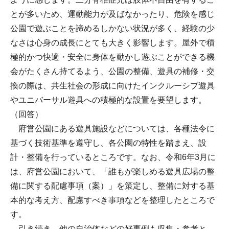
とが多いため、運動能力が及ばなかったり、危険を感じ
公園で遊ぶことを諦めるしかない状況が多く、経験の少
なさは心身の成長にとても大きく影響します。屋外で積
極的かつ快適・安全に身体を動かし遊ぶことができる機
会がたくさん持てるよう、公園の整備、遊具の補修・交
換の際は、共生社会の形成に向けたインクルーシブ遊具
やユニバーサル遊具への積極的な設置を要望します。
（回答）
府営公園にある遊具施設などについては、各種法令に
基づく技術基準を遵守し、各公園の特性を踏まえ、設
計・整備を行っているところです。なお、令和6年3月に
は、府営公園において、「誰もが楽しめる遊具広場の整
備に関する配慮事項（案）」を策定し、整備に対する基
本的な考え方、配慮すべき事項などを整理したところで
す。
引き続き、他の自治体などの好事例も収集・参考と