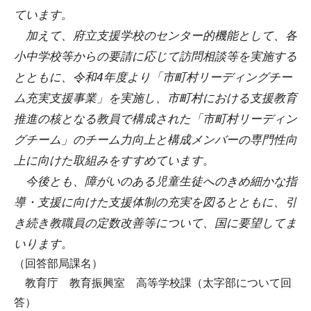
ています。
加えて、府立支援学校のセンター的機能として、各
小中学校等からの要請に応じて訪問相談等を実施する
とともに、令和4年度より「市町村リーディングチー
ム充実支援事業」を実施し、市町村における支援教育
推進の核となる教員で構成された「市町村リーディン
グチーム」のチーム力向上と構成メンバーの専門性向
上に向けた取組みをすすめています。
今後とも、障がいのある児童生徒へのきめ細かな指
導・支援に向けた支援体制の充実を図るとともに、引
き続き教職員の定数改善等について、国に要望してま
いります。
（回答部局課名）
教育庁 教育振興室 高等学校課（太字部について回
答）