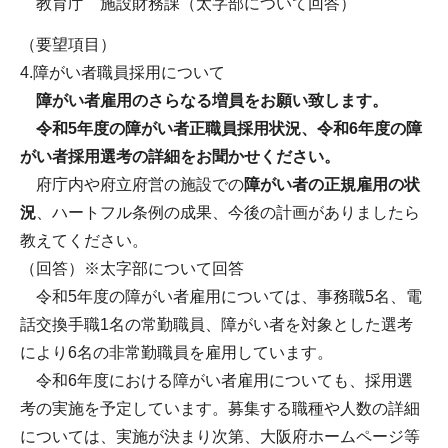
教育庁 施設財務課（太字部について回答）
（要望項目）
4.障がい者職員採用について
障がい者雇用のさらなる増員をお願い致します。
令和5年度の障がい者正職員採用状況、令和6年度の障
がい者採用選考の詳細をお聞かせください。
府庁内や府立府営の施設での
障がい者の正規雇用の状
況
、ハートフル条例の成果、今後の計画がありましたら
教えてください。
（回答）※太字部について回答
令和5年度の障がい者雇用については、事務職5名、電
話交換手職1名の常勤職員、障がい者を対象とした選考
により6名の非常勤職員を雇用しています。
令和6年度における障がい者雇用についても、採用選
考の実施を予定しています。募集する職種や人数の詳細
については、実施が決まり次第、大阪府ホームページ等