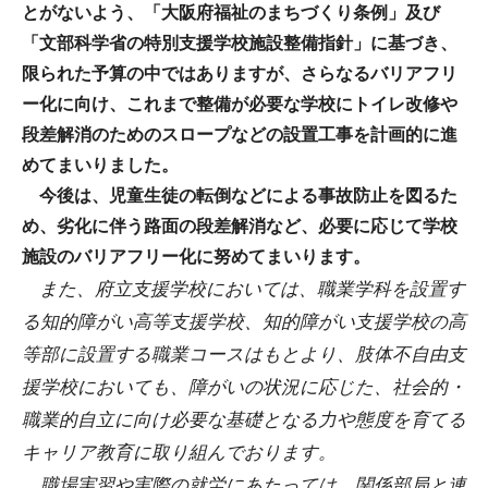
とがないよう、「大阪府福祉のまちづくり条例」及び
「文部科学省の特別支援学校施設整備指針」に基づき、
限られた予算の中ではありますが、さらなるバリアフリ
ー化に向け、これまで整備が必要な学校にトイレ改修や
段差解消のためのスロープなどの設置工事を計画的に進
めてまいりました。
今後は、児童生徒の転倒などによる事故防止を図るた
め、劣化に伴う路面の段差解消など、必要に応じて学校
施設のバリアフリー化に努めてまいります。
また、府立支援学校においては、職業学科を設置す
る知的障がい高等支援学校、知的障がい支援学校の高
等部に設置する職業コースはもとより、肢体不自由支
援学校においても、障がいの状況に応じた、社会的・
職業的自立に向け必要な基礎となる力や態度を育てる
キャリア教育に取り組んでおります。
職場実習や実際の就労にあたっては、関係部局と連