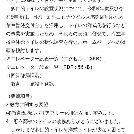
ビ））に掲載しており、毎年更新しています。
多目的トイレの設置状況について、令和4年度及び令
和5年度は、国の「新型コロナウイルス感染症対応地方
創生臨時交付金」を活用し、トイレの洋式化を行うなど
の事業を実施したため、それらの実績も併せて、府立学
校全体のトイレの状況調査を行い、ホームページへの掲
載を検討します。
※
エレベーター設置一覧（エクセル：18KB）
※
エレベーター設置一覧（PDF：56KB）
（回答部局課名）
教育庁 施設財務課
（要望項目）
2.教育に関する要望
(4)教育現場のバリアフリー化推進を強く望みます。
4）府立高校のトイレの改修ありがとうございました。
しかしまだ多目的トイレや洋式トイレが少なく困って