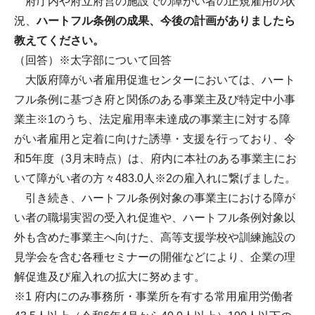
府庁内や府立府営の施設での障がい者の正規雇用の状
況、
ハートフル条例の成果、今後の計画がありましたら
教えてください。
（回答）※太字部について回答
大阪府障がい者雇用促進センターにおいては、ハート
フル条例に基づき府と関係のある事業主及び特定中小事
業主※1のうち、法定雇用率未達成の事業主に対する障
がい者雇用と定着に向けた誘導・支援を行っており、令
和5年度（3月末時点）は、府内に本社のある事業主にお
いて障がい者の方々483.0人※2の雇入れに繋げました。
引き続き、ハートフル条例対象の事業主における障が
い者の職場実習の受入れ促進や、ハートフル条例対象以
外も含めた事業主へ向けた、高等支援学校や訓練施設の
見学会を含む各種セミナーの開催などにより、企業の理
解促進及び雇入れの拡大に努めます。
※1 府内にのみ事務所・事業所を有する常用雇用労働者