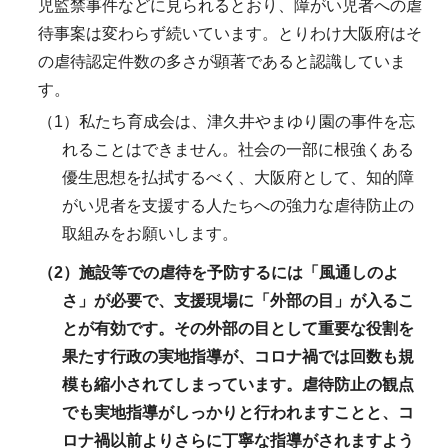
児監禁事件などに見られるとおり、障がい児者への虐
待事案は変わらず続いています。とりわけ大阪府はそ
の虐待認定件数の多さが顕著であると認識していま
す。
（1）私たち育成会は、津久井やまゆり園の事件を忘
れることはできません。社会の一部に根強くある
優生思想を払拭するべく、大阪府として、知的障
がい児者を支援する人たちへの強力な虐待防止の
取組みをお願いします。
（2）施設等での虐待を予防するには「風通しのよ
さ」が必要で、支援現場に「外部の目」が入るこ
とが有効です。その外部の目として重要な役割を
果たす行政の実地指導が、コロナ禍では回数も規
模も縮小されてしまっています。虐待防止の観点
でも実地指導がしっかりと行われますことと、コ
ロナ禍以前よりさらに丁寧な指導がされますよう