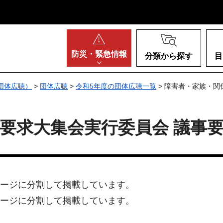
阪府
防災・
緊急情報
分類から探す
目
団体広聴）
>
団体広聴
>
令和5年度の団体広聴一覧
> 障害者・家族・関
要求大集会実行委員会 議事要旨
ージに分割して掲載しています。
ージに分割して掲載しています。