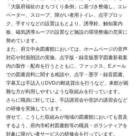
「大阪府福祉のまちづくり条例」に基づき整備し、エレ
ベーター、スロープ、障がい者用トイレ、点字ブロッ
ク、手すりなどの設置はもとより、誘導鈴、触知案内
板、磁気誘導ループの設置など施設の環境整備の充実に
努めています。
また、府立中央図書館においては、ホームページの音声
対応や対面朗読の実施、点字版・録音版墨字図書新着案
内の製作・配布を行うとともに、ファックス、Eメール
での図書資料に関する相談や、点字・墨字・録音図書、
字幕又は手話入りDVDの郵送貸出を行うなど、来館が困
難な方が利用しやすいような取組みを行っています。
さらに職員に対しては、手話講習会や音訳の講習会など
の研修を実施しています。
併せて、こうした取組みが地域の図書館においても普及
するよう、府内市町村図書館等の職員・ボランティアを
対象に障がい者サービスの研修会を行っています。