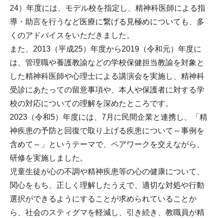
24）年度には、モデル校を指定し、精神科医師による指
導・助言を行うなど医療に繋げる見極めについても、多
くのアドバイスをいただきました。
また、2013（平成25）年度から2019（令和元）年度に
は、管理職や養護教諭などの学校保健担当教諭を対象と
した精神科医師や心理士による講演会を実施し、精神科
受診にあたっての留意事項や、本人や保護者に対する学
校の対応についての理解を深めたところです。
2023（令和5）年度には、7月に民間企業と連携し、「精
神疾患の予防と回復で取り上げる疾患について～事例を
含めて～」というテーマで、ペアワークを交えながら、
研修を実施しました。
児童生徒が心の不調や精神疾患等の心の健康について、
関心をもち、正しく理解したうえで、適切な対処や行動
選択ができるようにすることが求められていることか
ら、社会のスティグマを軽減し、引き続き、教職員が精