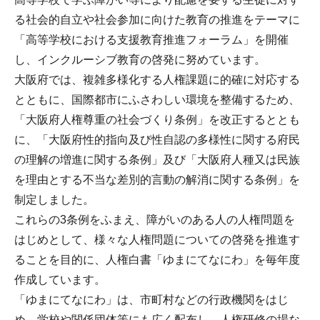
る社会的自立や社会参加に向けた教育の推進をテーマに
「高等学校における支援教育推進フォーラム」を開催
し、インクルーシブ教育の啓発に努めています。
大阪府では、複雑多様化する人権課題に的確に対応する
とともに、国際都市にふさわしい環境を整備するため、
「大阪府人権尊重の社会づくり条例」を改正するととも
に、「大阪府性的指向及び性自認の多様性に関する府民
の理解の増進に関する条例」及び「大阪府人種又は民族
を理由とする不当な差別的言動の解消に関する条例」を
制定しました。
これらの3条例をふまえ、障がいのある人の人権問題を
はじめとして、様々な人権問題についての啓発を推進す
ることを目的に、人権白書「ゆまにてなにわ」を毎年度
作成しています。
「ゆまにてなにわ」は、市町村などの行政機関をはじ
め、学校や関係団体等にも広く配布し、人権研修の場な