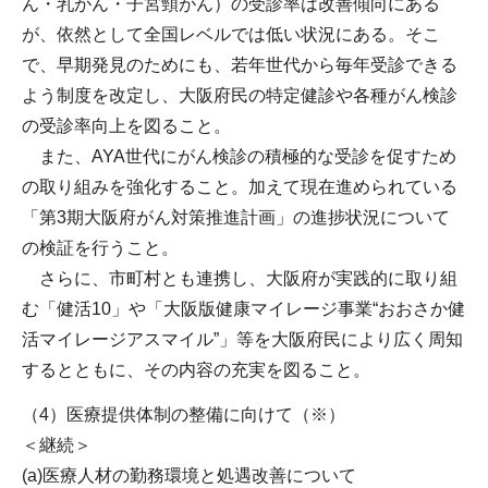
ん・乳がん・子宮頸がん）の受診率は改善傾向にある
が、依然として全国レベルでは低い状況にある。そこ
で、早期発見のためにも、若年世代から毎年受診できる
よう制度を改定し、大阪府民の特定健診や各種がん検診
の受診率向上を図ること。
また、AYA世代にがん検診の積極的な受診を促すため
の取り組みを強化すること。加えて現在進められている
「第3期大阪府がん対策推進計画」の進捗状況について
の検証を行うこと。
さらに、市町村とも連携し、大阪府が実践的に取り組
む「健活10」や「大阪版健康マイレージ事業“おおさか健
活マイレージアスマイル”」等を大阪府民により広く周知
するとともに、その内容の充実を図ること。
（4）医療提供体制の整備に向けて（※）
＜継続＞
(a)医療人材の勤務環境と処遇改善について