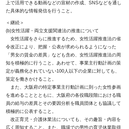
上で活用できる動画などの宣材の作成、SNSなどを通し
た具体的な情報発信を行うこと。
＜継続＞
(b)女性活躍・両立支援関連法の推進について
女性活躍をさらに推進するため、女性活躍推進法の省
令改正により、把握・公表が求められるようになった
「男女の賃金の差異」なども含め、女性活躍推進法の周
知を積極的に行うこと。あわせて、事業主行動計画の策
定が義務化されていない100人以下の企業に対しても、
策定を働きかけること。
また、大阪府の特定事業主行動計画に則った女性参画
を進めることとともに、大阪府の各役職段階における職
員の給与の差異とその要因分析を職員団体とも協議して
積極的に公表すること。
改正育児・介護休業法についても、その趣旨・内容を
広く周知すること。また、職場での男性の育児休業取得