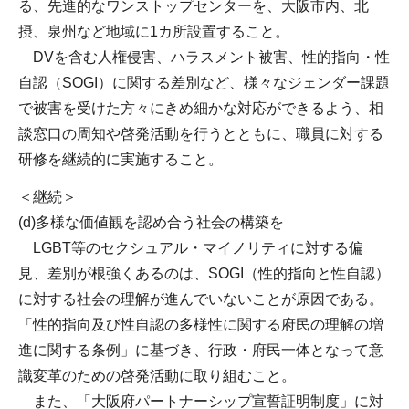
る、先進的なワンストップセンターを、大阪市内、北
摂、泉州など地域に1カ所設置すること。
DVを含む人権侵害、ハラスメント被害、性的指向・性
自認（SOGI）に関する差別など、様々なジェンダー課題
で被害を受けた方々にきめ細かな対応ができるよう、相
談窓口の周知や啓発活動を行うとともに、職員に対する
研修を継続的に実施すること。
＜継続＞
(d)多様な価値観を認め合う社会の構築を
LGBT等のセクシュアル・マイノリティに対する偏
見、差別が根強くあるのは、SOGI（性的指向と性自認）
に対する社会の理解が進んでいないことが原因である。
「性的指向及び性自認の多様性に関する府民の理解の増
進に関する条例」に基づき、行政・府民一体となって意
識変革のための啓発活動に取り組むこと。
また、「大阪府パートナーシップ宣誓証明制度」に対