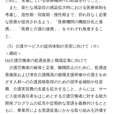
ために、実施している医療機関への助成を行うこと。
また、新たな感染症の感染拡大時における医療体制を
考慮し、急性期・回復期・慢性期まで、切れ目なく必要
な医療が提供されるよう、「医療機関の機能分化と連
携」、「医療と介護の連携」、をそれぞれ推進するこ
と。
（5）介護サービスの提供体制の充実に向けて（※）
＜継続＞
(a)介護労働者の処遇改善と職場定着に向けて
介護労働者の確保と定着、離職防止のために、処遇改
善施策および潜在介護職員の復職支援研修や介護士をめ
ざす人材への介護資格取得のための奨学金補助や住居
費、介護実習費の支援を拡大すること。さらには、サー
ビス提供責任者をはじめとする介護労働者に対する能力
開発プログラムの拡充や定期的な受講を義務付けるとと
もに、事業所による受講促進にかかる取り組みを評価す