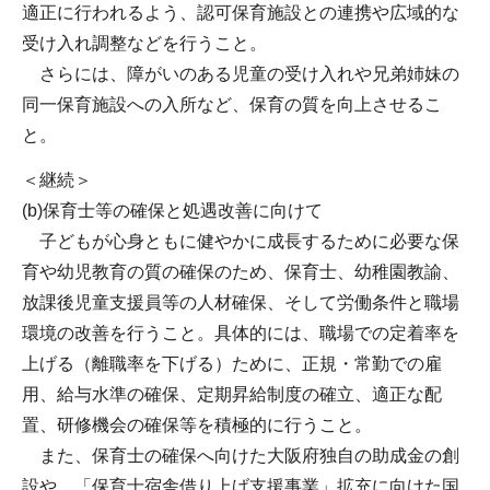
適正に行われるよう、認可保育施設との連携や広域的な
受け入れ調整などを行うこと。
さらには、障がいのある児童の受け入れや兄弟姉妹の
同一保育施設への入所など、保育の質を向上させるこ
と。
＜継続＞
(b)保育士等の確保と処遇改善に向けて
子どもが心身ともに健やかに成長するために必要な保
育や幼児教育の質の確保のため、保育士、幼稚園教諭、
放課後児童支援員等の人材確保、そして労働条件と職場
環境の改善を行うこと。具体的には、職場での定着率を
上げる（離職率を下げる）ために、正規・常勤での雇
用、給与水準の確保、定期昇給制度の確立、適正な配
置、研修機会の確保等を積極的に行うこと。
また、保育士の確保へ向けた大阪府独自の助成金の創
設や、「保育士宿舎借り上げ支援事業」拡充に向けた国