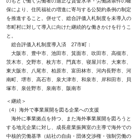
のもとで働く労働者の適正な賃金水準・労働諸条件の確
保により、住民福祉の増進に寄与する公契約条例の制定
を推進すること。併せて、総合評価入札制度を未導入の
市町村に対して導入に向けた継続的な働きかけを行うこ
と。
総合評価入札制度導入済 27市町：
大阪市、豊中市、池田市、箕面市、吹田市、高槻市、
茨木市、交野市、枚方市、門真市、寝屋川市、大東市、
東大阪市、八尾市、柏原市、富田林市、河内長野市、河
南町、堺市、高石市、泉大津市、和泉市、岸和田市、貝
塚市、泉佐野市、泉南市、阪南市
＜継続＞
（4）海外で事業展開を図る企業への支援
海外に事業拠点を持つ、また海外事業展開を図ろうと
する地元企業に対し、成長産業振興室の主導で海外での
中核的労働基準（結社の自由・団体交渉権・強制労働の