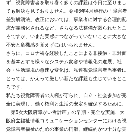
ず、視覚障害者を取り巻く多くの課題は今日に至りまし
ても解決を見ておりません。令和6年4月施行の「障害者
差別解消法」改正においては、事業者に対する合理的配
慮が義務化されるなど、さらなる法整備が図られたとこ
ろですが、いまだ実感につながっていないことに大きな
不安と危機感を覚えずにはいられません。
さらに、コロナ禍を経験したことによる非接触・非対面
を基本とする様々なシステム変容や情報化の進展、社
会・生活環境の急速な変化は、私達視覚障害者当事者に
とっては、かえって厳しい新たな課題も生じているとこ
ろです。
私たち視覚障害者の人権が守られ、自立・社会参加が完
全に実現し、働く権利と生活の安定を確保するために、
「第5次大阪府障がい者計画」の早期・完全な実施、大
阪府立福祉情報コミュニケーションセンターにおける視
覚障害者福祉のための事業の円滑、継続的かつ十分な実