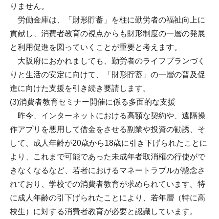
りません。
労働金庫は、「財形貯蓄」を柱に勤労者の福祉向上に
貢献し、消費者教育の視点からも財形制度の一層の発展
と利用促進を図っていくことが重要と考えます。
大阪府におかれましても、勤労者のライフプランづく
りと生活の安定に向けて、「財形貯蓄」の一層の普及促
進に向けた支援を引き続き要請します。
(3)消費者教育セミナー開催に係る多面的な支援
昨今、インターネットにおける高額な契約や、遠隔操
作アプリを悪用して借金をさせる副業や投資の勧誘、そ
して、成人年齢が20歳から18歳に引き下げられたことに
より、これまで可能であった未成年者取消権の行使がで
きなくなるなど、若者におけるマネートラブルが懸念さ
れており、学校での消費者教育が求められています。特
に成人年齢の引下げられたことにより、若年層（特に高
校生）に対する消費者教育が必要と認識しています。