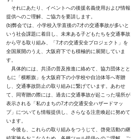
それにあたり、イベントへの後援名義使用および情報
提供へのご理解、ご協力を要請します。
(b)弊会では、小学校入学直後の7才の交通事故が多いと
いう社会課題に着目し、未来ある子どもたちを交通事故
から守る取り組み、「7才の交通安全プロジェクト」を
全国展開のうえ、大阪府下でも積極的に展開していま
す。
具体的には、共済の普及推進に絡めて、協力団体とと
もに「横断旗」を大阪府下の小学校や自治体等へ寄贈
し、交通事故防止の取り組みに繋げています。あわせ
て、同寄贈の際には、過去に交通事故が起こった場所が
表示される「私のまちの7才の交通安全ハザードマッ
プ」についても情報提供し、さらなる注意喚起に努めて
います。
今後も、これらの取り組みをつうじて、啓発活動の継
続実施をおこなうため、各種ツール提供へのご理解、ご