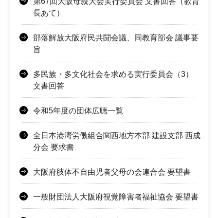
第67回大阪母親大会実行委員会 文書回答（教育
長あて）
部落解放大阪府民共闘会議、同教育部会 議事要
旨
多民族・多文化社会を求める実行委員会（3）
文書回答
令和5年度の団体広聴一覧
全日本港湾労働組合関西地方本部 建設支部 西成
分会 要求書
大阪府肢体不自由児者父母の会連合会 要望書
一般財団法人大阪府視覚障害者福祉協会 要望書