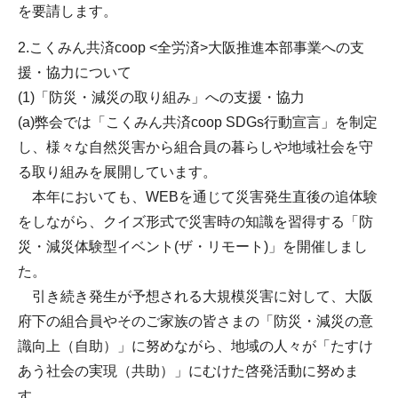
を要請します。
2.こくみん共済coop <全労済>大阪推進本部事業への支
援・協力について
(1)「防災・減災の取り組み」への支援・協力
(a)弊会では「こくみん共済coop SDGs行動宣言」を制定
し、様々な自然災害から組合員の暮らしや地域社会を守
る取り組みを展開しています。
本年においても、WEBを通じて災害発生直後の追体験
をしながら、クイズ形式で災害時の知識を習得する「防
災・減災体験型イベント(ザ・リモート)」を開催しまし
た。
引き続き発生が予想される大規模災害に対して、大阪
府下の組合員やそのご家族の皆さまの「防災・減災の意
識向上（自助）」に努めながら、地域の人々が「たすけ
あう社会の実現（共助）」にむけた啓発活動に努めま
す。