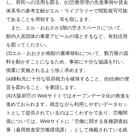
し、府民への活用を図る、(c)労務管理の先進事例や賃金
体系等の参考文献がエル・ライブラリーで閲覧複写可能
であることを周知する、等を指します。
また、エル・おおさか1階の空きスペースについて、
館内入居団体の事業アピールの場とするなど、有効活用
を図ってください。
(3)エル・おおさか南館の書庫移転について、数万冊の資
料を動かすことになるため、事前に十分な協議を行い、
慎重に実施されるよう強く求めます。
(a)移転先に十分な収容能力を確保すること、(b)出納の便
宜を図れること、を要請します。
(4)大阪府庁の Webサイトではオープンデータ化の推進を
進めておられます。残念ながら利用しやすいデータセッ
トとして提供されているのはごくわずかであり、労働関
係については、Webサイトに「労働に関する各種調査結
果（雇用推進室労働環境課）」として掲載されている統