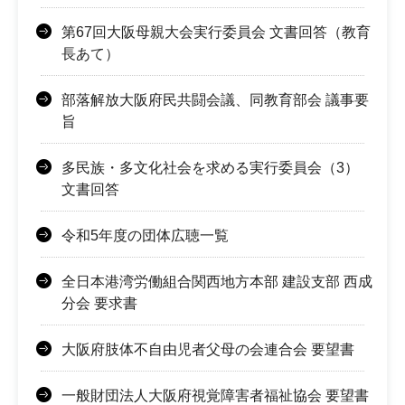
第67回大阪母親大会実行委員会 文書回答（教育
長あて）
部落解放大阪府民共闘会議、同教育部会 議事要
旨
多民族・多文化社会を求める実行委員会（3）
文書回答
令和5年度の団体広聴一覧
全日本港湾労働組合関西地方本部 建設支部 西成
分会 要求書
大阪府肢体不自由児者父母の会連合会 要望書
一般財団法人大阪府視覚障害者福祉協会 要望書