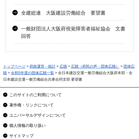
全建総連 大阪建設労働組合 要望書
一般財団法人大阪府視覚障害者福祉協会 文書
回答
トップページ
>
府政運営・統計
>
広聴
>
広聴（府民の声・団体広聴）
>
団体広
聴
>
令和5年度の団体広聴一覧
> 全日本建設交運一般労働組合大阪府本部・全
日本建設交運一般労働組合兵庫合同支部 要望書
このサイトのご利用について
著作権・リンクについて
ユニバーサルデザインについて
個人情報の取り扱い
サイトマップ