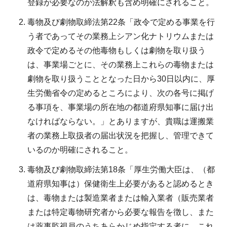
登録が必要なのか法解釈も含め明確にされること。
毒物及び劇物取締法第22条「政令で定める事業を行
う者であってその業務上シアン化ナトリウムまたは
政令で定めるその他毒物もしくは劇物を取り扱う
は、事業場ごとに、その業務上これらの毒物または
劇物を取り扱うこととなった日から30日以内に、厚
生労働省令の定めるところにより、次の各号に掲げ
る事項を、事業場の所在地の都道府県知事に届け出
なければならない。」とありますが、貴職は運搬業
者の業務上取扱者の届出状況を把握し、管理できて
いるのか明確にされること。
毒物及び劇物取締法第18条「厚生労働大臣は、（都
道府県知事は）保健衛生上必要があると認めるとき
は、毒物または製造業者または輸入業者（販売業者
または特定毒物研究者から必要な報告を徴し、また
は薬事監視員のうちあらかじめ指定する者に、これ