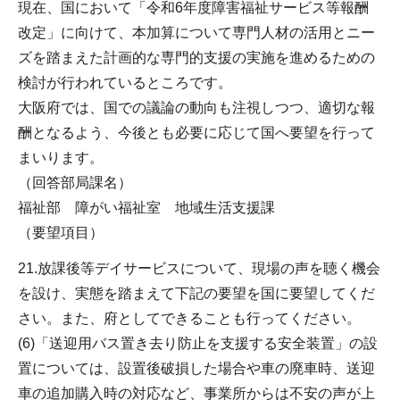
現在、国において「令和6年度障害福祉サービス等報酬
改定」に向けて、本加算について専門人材の活用とニー
ズを踏まえた計画的な専門的支援の実施を進めるための
検討が行われているところです。
大阪府では、国での議論の動向も注視しつつ、適切な報
酬となるよう、今後とも必要に応じて国へ要望を行って
まいります。
（回答部局課名）
福祉部 障がい福祉室 地域生活支援課
（要望項目）
21.放課後等デイサービスについて、現場の声を聴く機会
を設け、実態を踏まえて下記の要望を国に要望してくだ
さい。また、府としてできることも行ってください。
(6)「送迎用バス置き去り防止を支援する安全装置」の設
置については、設置後破損した場合や車の廃車時、送迎
車の追加購入時の対応など、事業所からは不安の声が上