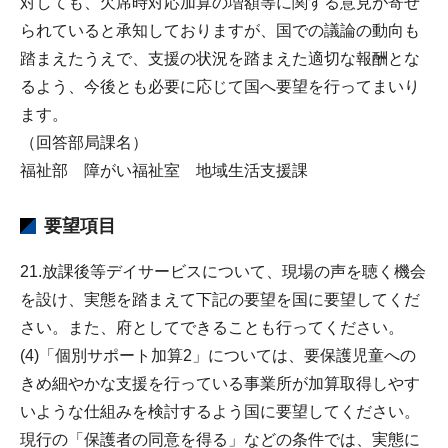
対しても、欠席時対応加算の増額等に関する意見が寄せ
られていると承知しておりますが、国での議論の動向も
踏まえたうえで、支援の状況を踏まえた適切な報酬とな
るよう、今後とも必要に応じて国へ要望を行ってまいり
ます。
（回答部局課名）
福祉部 障がい福祉室 地域生活支援課
要望項目
21.放課後等デイサービスについて、現場の声を聴く機会
を設け、実態を踏まえて下記の要望を国に要望してくだ
さい。また、府としてできることも行ってください。
(4)「個別サポート加算2」については、要保護児童への
きめ細やかな支援を行っている事業所が加算取得しやす
いような仕組みを検討するよう国に要望してください。
現行の「保護者の同意を得る」などの条件では、実態に