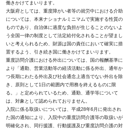
働きかけてまいります。
大阪府としては、重度障がい者等の就労中における介助
については、本来ナショナルミニマムで実施する性質の
ものであり、自治体に過度な負担が生じることのないよ
う全国一律の制度として法定給付化されることが望まし
いと考えられるため、財源は国の責任において確実に措
置するよう、引き続き国に働きかけてまいります。
重度訪問介護における外出については、国の報酬基準に
より「通勤、営業活動等の経済活動に係る外出、通年か
つ長期にわたる外出及び社会通念上適当でない外出を除
き、原則として1日の範囲内で用務を終えるものに限
る。」と定められているため、通勤、通学等について
は、対象として認められておりません。
入院に係る取扱いについては、平成28年6月に発出され
た国の通知により、入院中の重度訪問介護等の取扱いが
明確化され、同行援護、行動援護及び重度訪問介護の対