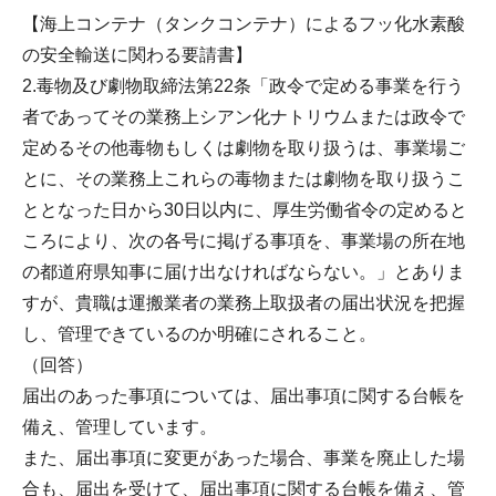
【海上コンテナ（タンクコンテナ）によるフッ化水素酸
の安全輸送に関わる要請書】
2.毒物及び劇物取締法第22条「政令で定める事業を行う
者であってその業務上シアン化ナトリウムまたは政令で
定めるその他毒物もしくは劇物を取り扱うは、事業場ご
とに、その業務上これらの毒物または劇物を取り扱うこ
ととなった日から30日以内に、厚生労働省令の定めると
ころにより、次の各号に掲げる事項を、事業場の所在地
の都道府県知事に届け出なければならない。」とありま
すが、貴職は運搬業者の業務上取扱者の届出状況を把握
し、管理できているのか明確にされること。
（回答）
届出のあった事項については、届出事項に関する台帳を
備え、管理しています。
また、届出事項に変更があった場合、事業を廃止した場
合も、届出を受けて、届出事項に関する台帳を備え、管