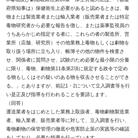
府県知事は）保健衛生上必要があると認めるときは、毒
物または製造業者または輸入業者（販売業者または特定
毒物研究者から必要な報告を徴し、または薬事監視員の
うちあらかじめ指定する者に、これらの者の製造所、営
業所（店舗、研究所）その他業務上毒物もしくは劇物を
取り扱う場所に立ち入り、帳簿その他の物件を検査さ
せ、関係者に質問させ、試験のため必要な最小限の分量
に限り、毒物、劇物第11条第2項に規定する政令で定め
る物もしくはその疑いのある物を収去させることができ
る。」とありますが、前記1・2について立入調査等を行
い是正及び指導を行われることを要請します。
（回答）
運送業者をはじめとした業務上取扱者、毒物劇物製造業
者、輸入業者、販売業者等に対して、立入調査を行い、
毒物劇物の保管管理の徹底や危害防止策の実践等の確認
をしており、必要な指導を行っています。