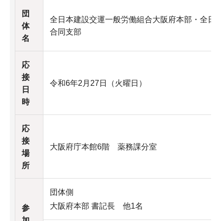
団
全日本建設交運一般労働組合大阪府本部・全日
体
合同支部
名
応
接
令和6年2月27日（火曜日）
日
時
応
接
大阪府庁本館6階 薬務課分室
場
所
団体側
大阪府本部 書記長 他1名
参
加