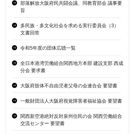
部落解放大阪府民共闘会議、同教育部会 議事要
旨
多民族・多文化社会を求める実行委員会（3）
文書回答
令和5年度の団体広聴一覧
全日本港湾労働組合関西地方本部 建設支部 西成
分会 要求書
大阪府肢体不自由児者父母の会連合会 要望書
一般財団法人大阪府視覚障害者福祉協会 要望書
関西新空港絶対反対泉州住民の会 関西労働組合
交流センター 要望書