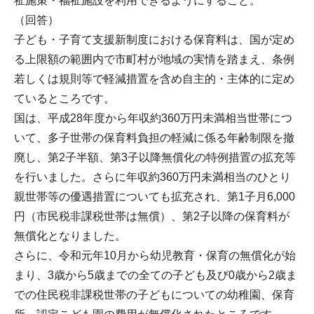
祉施策・福祉施設を利用できるようにすること。
（回答）
子ども・子育て支援新制度における保育料は、国が定め
る上限額の範囲内で市町村が地域の実情を踏まえ、条例
若しくは規則等で軽減措置を含め自主的・主体的に定め
ているところです。
国は、平成28年度から年収約360万円未満相当世帯につ
いて、多子世帯の保育料負担の軽減に係る年齢制限を撤
廃し、第2子半額、第3子以降無償化の特例措置の拡充等
を行いました。さらに年収約360万円未満相当のひとり
親世帯等の優遇措置についても拡充され、第1子月6,000
円（市民税非課税世帯は無償）、第2子以降の保育料が
無償化となりました。
さらに、令和元年10月から幼児教育・保育の無償化が始
まり、3歳から5歳までの全ての子ども及び0歳から2歳ま
での住民税非課税世帯の子どもについての幼稚園、保育