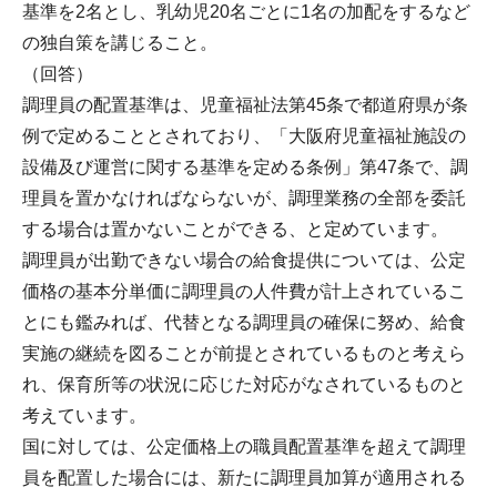
基準を2名とし、乳幼児20名ごとに1名の加配をするなど
の独自策を講じること。
（回答）
調理員の配置基準は、児童福祉法第45条で都道府県が条
例で定めることとされており、「大阪府児童福祉施設の
設備及び運営に関する基準を定める条例」第47条で、調
理員を置かなければならないが、調理業務の全部を委託
する場合は置かないことができる、と定めています。
調理員が出勤できない場合の給食提供については、公定
価格の基本分単価に調理員の人件費が計上されているこ
とにも鑑みれば、代替となる調理員の確保に努め、給食
実施の継続を図ることが前提とされているものと考えら
れ、保育所等の状況に応じた対応がなされているものと
考えています。
国に対しては、公定価格上の職員配置基準を超えて調理
員を配置した場合には、新たに調理員加算が適用される