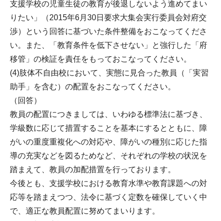
支援学校の児童生徒の教育が後退しないよう進めてまい
りたい」（2015年6月30日要求大集会実行委員会対府交
渉）という回答に基づいた条件整備をおこなってくださ
い。また、「教育条件を低下させない」と強行した「府
移管」の検証を責任をもっておこなってください。
(4)肢体不自由校において、実態に見合った教員（「実習
助手」を含む）の配置をおこなってください。
（回答）
教員の配置につきましては、いわゆる標準法に基づき、
学級数に応じて措置することを基本にするとともに、障
がいの重度重複化への対応や、障がいの種別に応じた指
導の充実などを図るためなど、それぞれの学校の状況を
踏まえて、教員の加配措置を行っております。
今後とも、支援学校における教育水準や教育課題への対
応等を踏まえつつ、法令に基づく定数を確保していく中
で、適正な教員配置に努めてまいります。