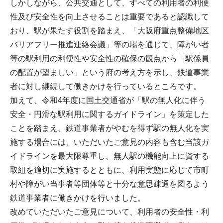
しかしながら、公共交通として、すべての利用者の利便
性及び安全性を向上させることは重要であると認識して
おり、駅が果たす役割を踏まえ、「大阪府重点整備地区
バリアフリー推進連絡会議」等の場を通じて、障がい者
等の駅利用の利便性や安全性の確保の観点から「駅係員
の配置が望ましい」という府の考え方を示し、鉄道事業
者に対し継続して働きかけを行っているところです。
加えて、令和4年度に国土交通省が「駅の無人化に伴う
安全・円滑な駅利用に関するガイドライン」を策定した
ことを踏まえ、鉄道事業者がやむを得ず駅の無人化を実
施する場合には、いただいたご意見の内容も含む当該ガ
イドラインを最大限尊重し、無人駅の機能向上に資する
取組を適切に実施するとともに、利用実態に応じて市町
村や障がい当事者等団体等と十分な意思疎通を図るよう
鉄道事業者に働きかけを行いました。
改めていただいたご意見について、利用者の安全性・利