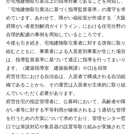
が宅地建物取引業法上の指導対象であることを周知し、
「宅地建物取引業法に基づく指導監督基準」の遵守を求
めています。あわせて、障がい福祉室が作成する「大阪
府障がい者差別解消ガイドライン」における住宅分野の
合理的配慮の事例を周知しているところです。
今後も引き続き、宅地建物取引業者に対する啓発に取り
組むとともに、事業者による入居差別事案が生じた場合
は、指導監督基準に基づいて適正に指導を行ってまいり
ます。（建築指導室 建築振興課）※(1)を回答
府営住宅における自治会は、入居者で構成される自治組
織であることから、その運営は入居者が主体的に取り組
んでいいただく必要があります。
府営住宅の指定管理者に、公募時において、高齢者や障
がい者等に対する平等利用が確保されるよう適切な管理
を行うための方策について求めており、管理センター窓
口では筆談対応や集音器の設置等取り組みが実施されて