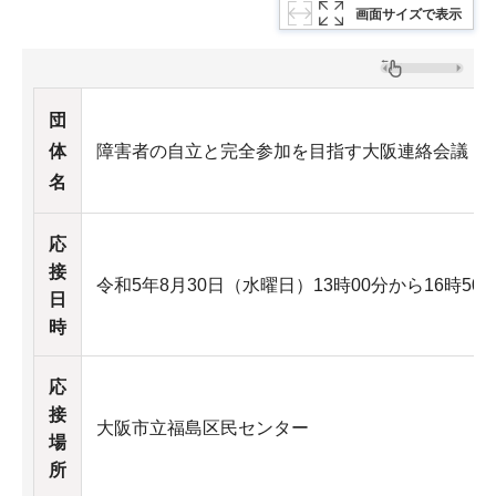
画面サイズで表示
団
体
障害者の自立と完全参加を目指す大阪連絡会議
名
応
接
令和5年8月30日（水曜日）13時00分から16時50
日
時
応
接
大阪市立福島区民センター
場
所