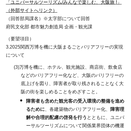
「ユニバーサルツーリズム/みんなで楽しむ、大阪旅 !」
（外部サイトへリンク）
（回答部局課名）※太字部について回答
府民文化部 都市魅力創造局 企画・観光課
（要望項目）
3.2025関西万博を機に大阪まるごとバリアフリーの実現
について
(3)万博を機に、ホテル、観光施設、商店街、飲食店
などのバリアフリー化など、大阪のバリフリーの
底上げを図り、障害者が取り残されることなく大
阪の街を楽しめることをめざすこと。
障害者も含めた観光客の受入環境の整備を進め
るために
、各建築物のバリアフリー化、
障害理
解や合理的配慮の啓発を行う
とともに、ユニバ
ーサルツーリズムについて関係業界団体の機運