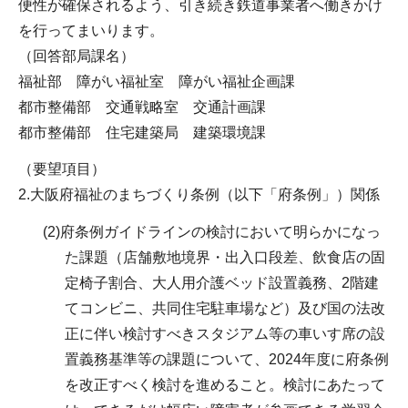
便性が確保されるよう、引き続き鉄道事業者へ働きかけ
を行ってまいります。
（回答部局課名）
福祉部 障がい福祉室 障がい福祉企画課
都市整備部 交通戦略室 交通計画課
都市整備部 住宅建築局 建築環境課
（要望項目）
2.大阪府福祉のまちづくり条例（以下「府条例」）関係
(2)府条例ガイドラインの検討において明らかになっ
た課題（店舗敷地境界・出入口段差、飲食店の固
定椅子割合、大人用介護ベッド設置義務、2階建
てコンビニ、共同住宅駐車場など）及び国の法改
正に伴い検討すべきスタジアム等の車いす席の設
置義務基準等の課題について、2024年度に府条例
を改正すべく検討を進めること。検討にあたって