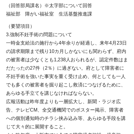
（回答部局課名）※太字部について回答
福祉部 障がい福祉室 生活基盤推進課
（要望項目）
3.強制不妊手術の問題について
一時金支給法の施行から4年余りが経過し、来年4月23日
の請求期限まで残り10カ月しかないにも関わらず、府内
の被害者は少なくとも1,238人おられるが、認定件数はま
だたったの27件（2％）に過ぎない。府として障害者に
不妊手術を強いた事実を重く受け止め、何としても一人
でも多くの被害者を掘り起こし救済につなげるために、
あらゆる手立てを講じなければならない。
広報活動は昨年度よりも一層拡大し、新聞・ラジオ広
告、テレビCM、全交通機関でのポスター掲示、障害者
への個別通知時のチラシ挟み込み等、あらゆる手段を講
じて大々的に展開すること。