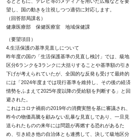
るとともに、テレビ等のメディアを用いた広報などを要
望し、国の動きを注視しつつ適切に対応します。
（回答部局課名）
健康医療部 保健医療室 地域保健課
（要望項目）
4.生活保護の基準見直しについて
昨年度の国の「生活保護基準の見直し検討」では、級地
区分6ランクを3ランクに大括りすることや基準額の引き
下げが考えられていたが、全国的な反発も受けて最終的
には「2024年度までは現行基準を維持し、その後の経済
情勢をふまえて2025年度以降の受給額を判断する」と回
避された。
これはコロナ禍前の2019年の消費実態を基に審議され、
昨今の物価高騰を顧みない乱暴な見直しであり、一旦見
送られたものの来年には問題が再燃する恐れがあるた
め、引き続き他の自治体とも連携して、決して級地区分