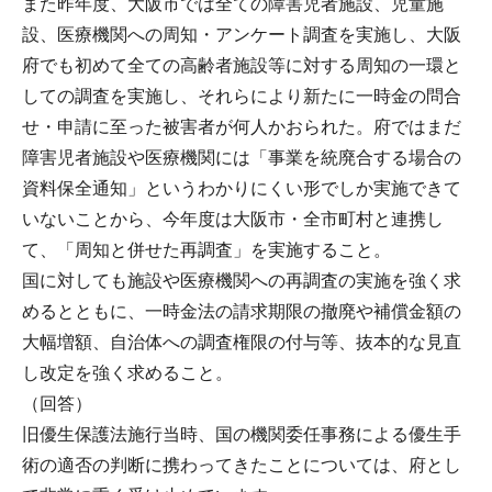
また昨年度、大阪市では全ての障害児者施設、児童施
設、医療機関への周知・アンケート調査を実施し、大阪
府でも初めて全ての高齢者施設等に対する周知の一環と
しての調査を実施し、それらにより新たに一時金の問合
せ・申請に至った被害者が何人かおられた。府ではまだ
障害児者施設や医療機関には「事業を統廃合する場合の
資料保全通知」というわかりにくい形でしか実施できて
いないことから、今年度は大阪市・全市町村と連携し
て、「周知と併せた再調査」を実施すること。
国に対しても施設や医療機関への再調査の実施を強く求
めるとともに、一時金法の請求期限の撤廃や補償金額の
大幅増額、自治体への調査権限の付与等、抜本的な見直
し改定を強く求めること。
（回答）
旧優生保護法施行当時、国の機関委任事務による優生手
術の適否の判断に携わってきたことについては、府とし