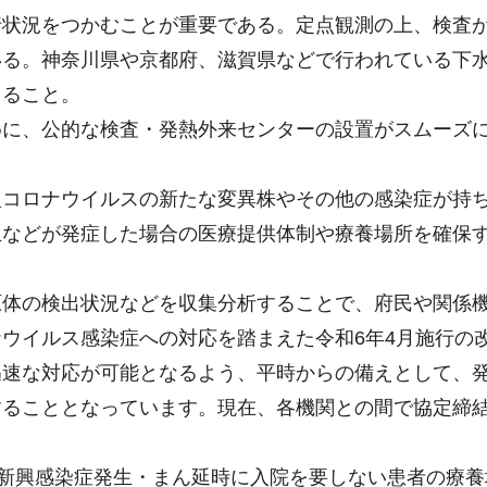
行状況をつかむことが重要である。定点観測の上、検査
いる。神奈川県や京都府、滋賀県などで行われている下
じること。
めに、公的な検査・発熱外来センターの設置がスムーズ
型コロナウイルスの新たな変異株やその他の感染症が持
生などが発症した場合の医療提供体制や療養場所を確保
原体の検出状況などを収集分析することで、府民や関係
ウイルス感染症への対応を踏まえた令和6年4月施行の
迅速な対応が可能となるよう、平時からの備えとして、
することとなっています。現在、各機関との間で協定締
、新興感染症発生・まん延時に入院を要しない患者の療