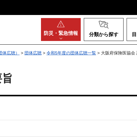
阪府
防災・
緊急情報
分類から探す
目
団体広聴）
>
団体広聴
>
令和5年度の団体広聴一覧
> 大阪府保険医協会
要旨