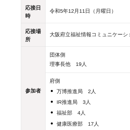
応接日
令和5年12月11日（月曜日）
時
応接場
大阪府立福祉情報コミュニケーシ
所
団体側
理事長他 19人
府側
参加者
万博推進局 2人
IR推進局 3人
福祉部 4人
健康医療部 17人