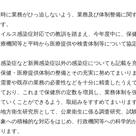
延時に業務がひっ迫しないよう、業務及び体制整備に関
です。
ウイルス感染症対応での教訓を踏まえ、今年度中に、保
医療機関等と平時から医療提供や検査体制等について協
定感染症など新興感染症以外の感染症についても記載を
た保健・医療提供体制の整備とその充実に努めてまいり
政需要や既存の業務の必要性などを十分に精査したうえ
っており、これまで保健所の定数を増員し、業務体制を
していくことができるよう、取組みをすすめてまいりま
の地方衛生研究所として、公衆衛生に係る調査研究、試
事象への積極的な対応をはじめ、行政機関等への科学的
おります。