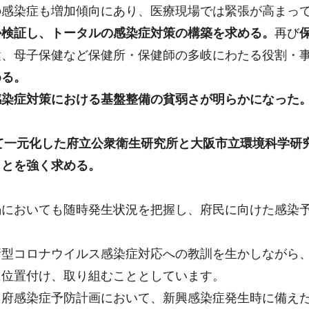
の感染症も増加傾向にあり、医療現場では緊張が高まっ
か検証し、トータルの感染症対策の構築を求める。
再び
健、母子保健など保健所・保健師の多岐にわたる役割・
める。
感染症対策における基盤整備の貧弱さが明らかになった
して一元化した府立公衆衛生研究所と大阪市立環境科学研
ことを強く求める。
禍においても随時発生状況を把握し、府民に向けた感染
新型コロナウイルス感染症対応への教訓を生かしながら
に位置付け、取り組むこととしています。
く府感染症予防計画において、新興感染症発生時に備え