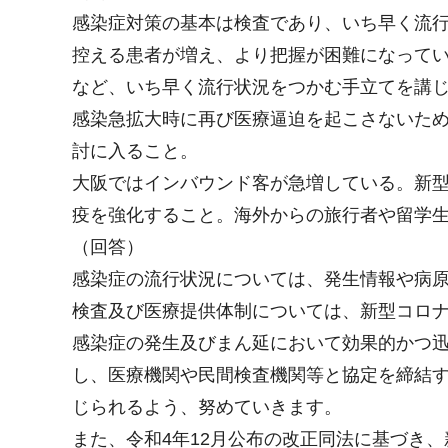
感染症対策の基本は検査であり、いち早く流
控える患者が増え、より把握が困難になって
など、いち早く流行状況をつかむ手立てを講
感染急拡大時に再び医療逼迫を起こさないた
討に入ること。
大阪ではインバウンド客が急増している。新
疫を強化すること。海外からの旅行者や留学
（回答）
感染症の流行状況については、発生情報や病
検査及び医療提供体制については、新型コロナ
感染症の発生及びまん延において効果的かつ
し、医療機関や民間検査機関等と協定を締結
じられるよう、努めていきます。
また、令和4年12月公布の改正同法に基づき