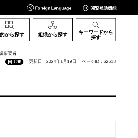
Foreign
Language
閲覧補助
機能
キーワードから
的から探す
組織から探す
探す
 議事要旨
更新日：2024年1月19日
ページID：62618
印刷