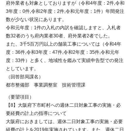
府外業者も対象としておりますが（令和4年度：2件,令和
3年度：0件,令和2年度：2件,令和元年度：1件）年間発注
数が少ない状況にあります。
令和元年度：1件の入札の内訳を確認しますと、入札者
数32者のうち府内業者30者、府外業者2者でした。
また、3千5百万円以上の舗装工事については（令和4年
度：36件,令和3年度：47件,令和2年度：35件,令和元年
度：33件）と多く、地域性を鑑みて実績申告型での発注
としています。
（回答部局課名）
都市整備部 事業調整室 技術管理課
（要望項目）
【8】大阪府下市町村への週休二日対象工事の実施・必
要経費の計上の指導について
大阪府におきましては、週休二日対象工事の実施・必要
経費の計上を2019年実施されています。また、週休二日