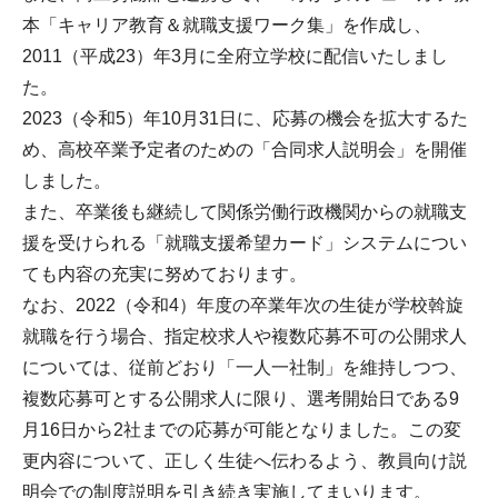
本「キャリア教育＆就職支援ワーク集」を作成し、
2011（平成23）年3月に全府立学校に配信いたしまし
た。
2023（令和5）年10月31日に、応募の機会を拡大するた
め、高校卒業予定者のための「合同求人説明会」を開催
しました。
また、卒業後も継続して関係労働行政機関からの就職支
援を受けられる「就職支援希望カード」システムについ
ても内容の充実に努めております。
なお、2022（令和4）年度の卒業年次の生徒が学校斡旋
就職を行う場合、指定校求人や複数応募不可の公開求人
については、従前どおり「一人一社制」を維持しつつ、
複数応募可とする公開求人に限り、選考開始日である9
月16日から2社までの応募が可能となりました。この変
更内容について、正しく生徒へ伝わるよう、教員向け説
明会での制度説明を引き続き実施してまいります。