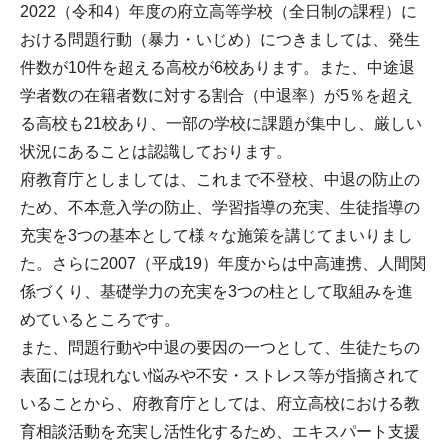
2022（令和4）年度の府立高等学校（全日制の課程）に
おける問題行動（暴力・いじめ）につきましては、発生
件数が10件を超える高校が6校あります。また、中途退
学者数の在籍者数に対する割合（中退率）が5％を超え
る高校も21校あり、一部の学校に課題が集中し、厳しい
状況にあることは認識しております。
府教育庁としましては、これまで不登校、中退の防止の
ため、不本意入学の防止、学習指導の充実、生徒指導の
充実を3つの基本として様々な施策を講じてまいりまし
た。さらに2007（平成19）年度からは中高連携、人間関
係づくり、基礎学力の充実を3つの柱として取組みを進
めているところです。
また、問題行動や中退の要因の一つとして、生徒たちの
表面には現れない悩みや不安・ストレス等が指摘されて
いることから、府教育庁としては、府立高校における教
育相談活動を充実し活性化するため、エキスパート支援