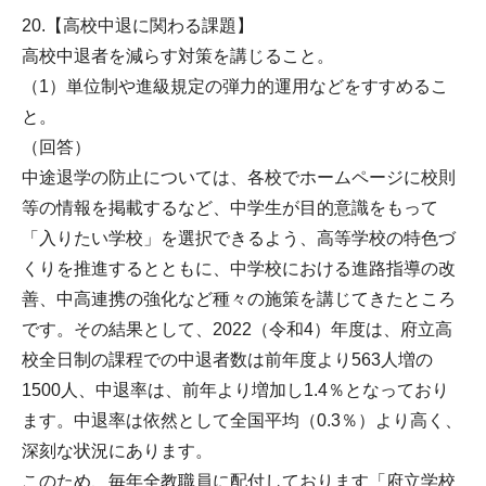
20.【高校中退に関わる課題】
高校中退者を減らす対策を講じること。
（1）単位制や進級規定の弾力的運用などをすすめるこ
と。
（回答）
中途退学の防止については、各校でホームページに校則
等の情報を掲載するなど、中学生が目的意識をもって
「入りたい学校」を選択できるよう、高等学校の特色づ
くりを推進するとともに、中学校における進路指導の改
善、中高連携の強化など種々の施策を講じてきたところ
です。その結果として、2022（令和4）年度は、府立高
校全日制の課程での中退者数は前年度より563人増の
1500人、中退率は、前年より増加し1.4％となっており
ます。中退率は依然として全国平均（0.3％）より高く、
深刻な状況にあります。
このため、毎年全教職員に配付しております「府立学校