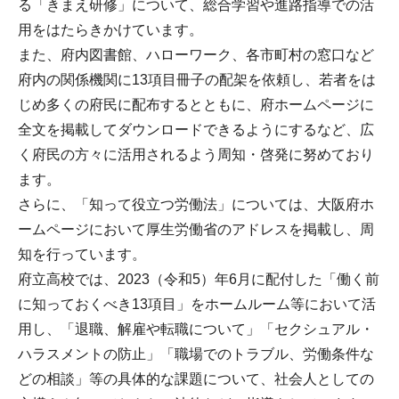
る「きまえ研修」について、総合学習や進路指導での活
用をはたらきかけています。
また、府内図書館、ハローワーク、各市町村の窓口など
府内の関係機関に13項目冊子の配架を依頼し、若者をは
じめ多くの府民に配布するとともに、府ホームページに
全文を掲載してダウンロードできるようにするなど、広
く府民の方々に活用されるよう周知・啓発に努めており
ます。
さらに、「知って役立つ労働法」については、大阪府ホ
ームページにおいて厚生労働省のアドレスを掲載し、周
知を行っています。
府立高校では、2023（令和5）年6月に配付した「働く前
に知っておくべき13項目」をホームルーム等において活
用し、「退職、解雇や転職について」「セクシュアル・
ハラスメントの防止」「職場でのトラブル、労働条件な
どの相談」等の具体的な課題について、社会人としての