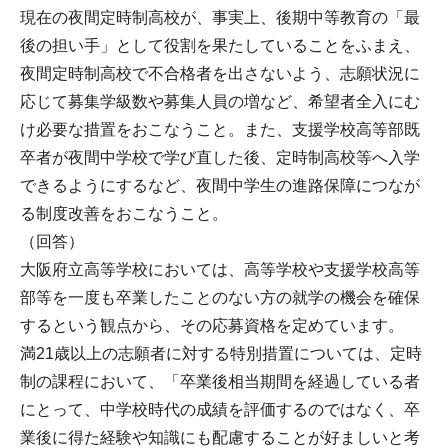
現在の夜間定時制高校が、事実上、後期中等教育の「最
後の担い手」として役割を果たしていることをふまえ、
夜間定時制高校で不合格者を出さないよう、志願状況に
応じて募集学級数や募集人員の増など、希望者全入にむ
け必要な措置をおこなうこと。また、支援学校高等部既
卒者が夜間中学校で学び直した後、定時制高校等へ入学
できるようにするなど、夜間中学生の進路保障につなが
る制度改善をおこなうこと。
（回答）
大阪府立高等学校においては、高等学校や支援学校高等
部等を一度も卒業したことのない方の就学の機会を確保
するという観点から、その応募資格を定めています。
満21歳以上の志願者に対する特別措置については、定時
制の課程において、「卒業後相当期間を経過している者
にとって、中学校時代の成績を評価するのではなく、卒
業後に得た経験や知識にも配慮することが好ましいと考