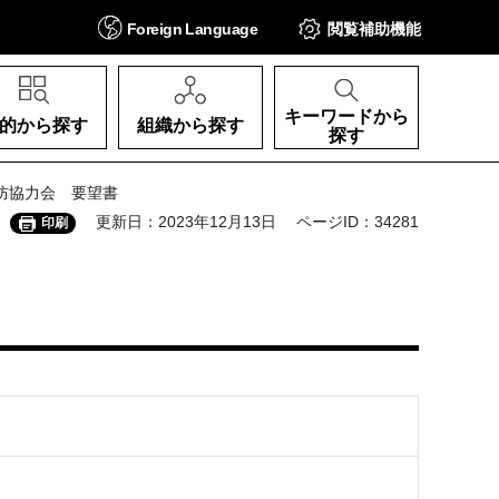
Foreign
Language
閲覧補助
機能
キーワードから
的から探す
組織から探す
探す
防協力会 要望書
更新日：2023年12月13日
ページID：34281
印刷