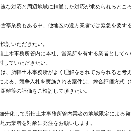
迅速な対応と周辺地域に精通した対応が求められるとこ
の雪寒業務もある中、他地区の遠方業者では緊急を要す
ご検討いただきたい。
轄土木事務所管内に本社、営業所を有する業者としてA.
討していただきたい。
ては、所轄土木事務所がよく理解をされておられると考
による、競争入札を実施される案件は、総合評価方式（
の距離等の評価をご検討して頂きたい。
細分化して所轄土木事務所管内業者の地域限定による発
の地元業者を対象に発注をお願いします。