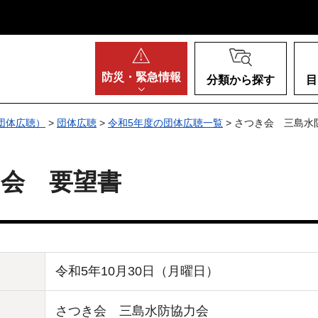
阪府
防災・
緊急情報
分類から探す
目
団体広聴）
>
団体広聴
>
令和5年度の団体広聴一覧
> さつき会 三島水
力会 要望書
令和5年10月30日（月曜日）
さつき会 三島水防協力会