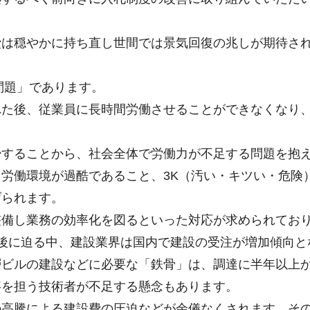
費は穏やかに持ち直し世間では景気回復の兆しが期待さ
問題」であります。
れた後、従業員に長時間労働させることができなくなり
少することから、社会全体で労働力が不足する問題を抱
労働環境が過酷であること、3K（汚い・キツい・危険
げられます。
整備し業務の効率化を図るといった対応が求められてお
後に迫る中、建設業界は国内で建設の受注が増加傾向と
層ビルの建設などに必要な「鉄骨」は、調達に半年以上
事を担う技術者が不足する懸念もあります。
の高騰による建設費の圧迫などが余儀なくされます。そ