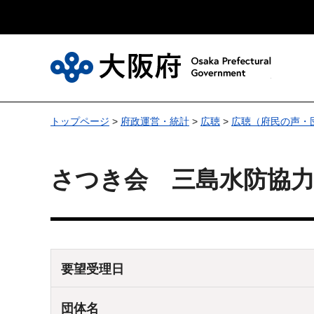
大
トップページ
>
府政運営・統計
>
広聴
>
広聴（府民の声・
さつき会 三島水防協
要望受理日
団体名