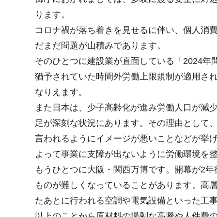
ります。
コロナ禍が落ち着きを見せるに伴い、個人消
だまだ問題が山積みであります。
そのひとつに建設業が直面している「2024年
猶予されていた時間外労働上限規制が適用さ
なりえます。
また日本は、少子高齢化が進み労働人口が減
足が深刻な状況にあります。その理由として、
言われるようにイメージが悪いことなどが挙
よって事業に支障が出ないように労働環境を
もうひとつに大阪・関西万博です。開幕が2年
ものが難しくなっていることがあります。高
たあとに行われる空調や電気設備といった工
以上のことから原材料の過剰な高騰や人件費