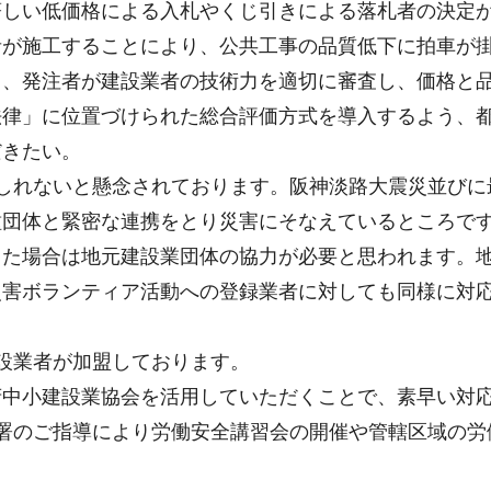
著しい低価格による入札やくじ引きによる落札者の決定
者が施工することにより、公共工事の品質低下に拍車が
も、発注者が建設業者の技術力を適切に審査し、価格と
法律」に位置づけられた総合評価方式を導入するよう、
だきたい。
しれないと懸念されております。阪神淡路大震災並びに
種団体と緊密な連携をとり災害にそなえているところで
した場合は地元建設業団体の協力が必要と思われます。
災害ボランティア活動への登録業者に対しても同様に対
設業者が加盟しております。
府中小建設業協会を活用していただくことで、素早い対
署のご指導により労働安全講習会の開催や管轄区域の労