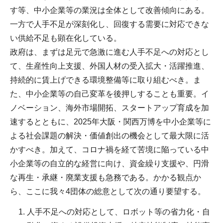
す等、中小企業等の業況は全体として改善傾向にある。
一方で人手不足が深刻化し、回復する需要に対応できな
い供給不足も顕在化している。
政府は、まずは足元で急激に進む人手不足への対応とし
て、生産性向上支援、外国人材の受入拡大・活躍推進、
持続的に賃上げできる環境整備等に取り組むべき。ま
た、中小企業等の自己変革を後押しすることも重要。イ
ノベーション、海外市場開拓、スタートアップ育成を加
速するとともに、2025年大阪・関西万博を中小企業等に
よる社会課題の解決・価値創出の機会として最大限に活
かすべき。加えて、コロナ禍を経て苦境に陥っている中
小企業等の自立的な経営に向け、資金繰り支援や、円滑
な再生・承継・廃業支援も急務である。かかる観点か
ら、ここに我々4団体の総意として次の通り要望する。
人手不足への対応として、ロボット等の省力化・自