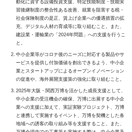
動化に資する設備投資支援、特定技能制度・技能実
習後継制度の整合性ある改善、就業を阻害する税・
社会保険制度の是正、賃上げ企業への優遇措置の拡
充、デジタル人材の育成等に取り組むこと。また、
建設業・運輸業の「2024年問題」への支援を行うこ
と。
中小企業等がコロナ後のニーズに対応する製品やサ
ービスを提供し付加価値を創出できるよう、中小企
業とスタートアップによるオープンイノベーション
の促進や、海外展開支援策の強化に取り組むこと。
2025年大阪・関西万博を活かした成長支援として、
中小企業の受注機会の確保、万博に出展する中小企
業への支援に加えて、実証実験プロジェクト、万博
と連携して実施するイベント、万博を契機とした各
地域への誘客の取り組み等を支援すること。また、
万博会場内での工事等を実施する際は、中小企業及