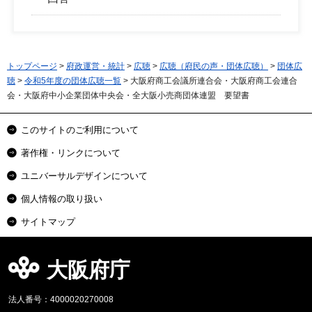
トップページ
>
府政運営・統計
>
広聴
>
広聴（府民の声・団体広聴）
>
団体広
聴
>
令和5年度の団体広聴一覧
> 大阪府商工会議所連合会・大阪府商工会連合
会・大阪府中小企業団体中央会・全大阪小売商団体連盟 要望書
このサイトのご利用について
著作権・リンクについて
ユニバーサルデザインについて
個人情報の取り扱い
サイトマップ
大阪府庁
法人番号：4000020270008