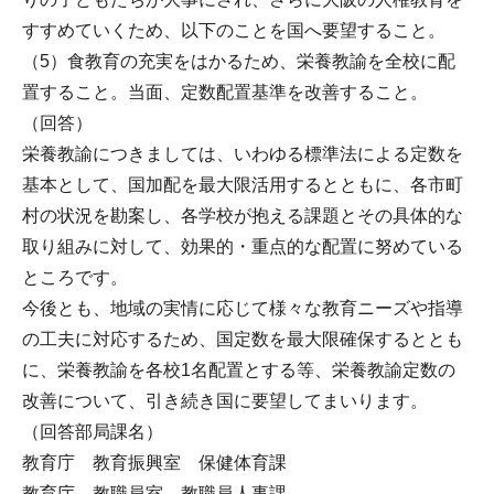
すすめていくため、以下のことを国へ要望すること。
（5）食教育の充実をはかるため、栄養教諭を全校に配
置すること。当面、定数配置基準を改善すること。
（回答）
栄養教諭につきましては、いわゆる標準法による定数を
基本として、国加配を最大限活用するとともに、各市町
村の状況を勘案し、各学校が抱える課題とその具体的な
取り組みに対して、効果的・重点的な配置に努めている
ところです。
今後とも、地域の実情に応じて様々な教育ニーズや指導
の工夫に対応するため、国定数を最大限確保するととも
に、栄養教諭を各校1名配置とする等、栄養教諭定数の
改善について、引き続き国に要望してまいります。
（回答部局課名）
教育庁 教育振興室 保健体育課
教育庁 教職員室 教職員人事課