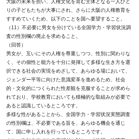
大阪の未来を担い、人権文化を育む主体となる一人ひと
りの子どもたちが大事にされ、さらに大阪の人権教育を
すすめていくため、以下のことを国へ要望すること。
（11）不必要に男女を分けている全国学力・学習状況調
査の性別欄の廃止を求めること。
（回答）
男女が、互いにその人権を尊重しつつ、性別に関わりな
く、その個性と能力を十分に発揮して多様な生き方を選
択できる社会の実現をめざして、あらゆる場において、
ジェンダー平等に向けた意識変革を進めるため、社会
的・文化的につくられた性差観を克服することが求めら
れており、学校教育においても積極的な取組みが必要で
あると認識しているところです。
多様な性があることから、全国学力・学習状況実態調査
の性別欄は、不必要である旨を、あらゆる機会を通じ
て、国に申し入れを行っているところです。