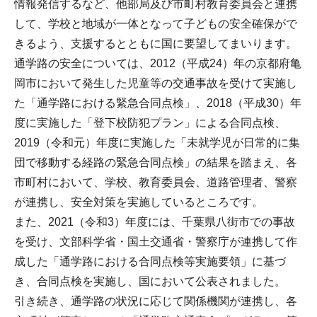
情報発信するなど、他部局及び市町村教育委員会と連携
して、学校と地域が一体となって子どもの安全確保がで
きるよう、支援するとともに国に要望してまいります。
通学路の安全については、2012（平成24）年の京都府亀
岡市において発生した児童等の交通事故を受けて実施し
た「通学路における緊急合同点検」、2018（平成30）年
度に実施した「登下校防犯プラン」による合同点検、
2019（令和元）年度に実施した「未就学児が日常的に集
団で移動する経路の緊急合同点検」の結果を踏まえ、各
市町村において、学校、教育委員会、道路管理者、警察
が連携し、安全対策を実施しているところです。
また、2021（令和3）年度には、千葉県八街市での事故
を受け、文部科学省・国土交通省・警察庁が連携して作
成した「通学路における合同点検等実施要領」に基づ
き、合同点検を実施し、国において公表されました。
引き続き、通学路の状況に応じて関係機関が連携し、各