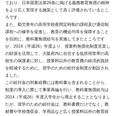
ており、日本国憲法第26条に掲げる義務教育無償の精神
をより広く実現する施策として高く評価されているとこ
ろです。
また、勤労青年の高等学校夜間定時制の課程及び通信制
課程への修学を促進し、教育の機会均等を保障すること
を目的に、教科書無償給与を実施してきたところです
が、2014（平成26）年度より、授業料無償化制度見直し
の財源を活用して、大阪府内に在住する低所得世帯の高
校生の保護者に対し、授業料以外の教育費の経済的負担
を軽減するために、奨学のための給付金制度が創設され
ました。
この給付金の対象経費には教科書も含まれることから、
制度の導入に際して事業再編を行い、教科書無償給与は
2014（平成26）年度入学生から廃止することとなりまし
たが、奨学のための給付金は、教科書費だけでなく、教
材費や学校徴収金、学用品など広く授業料以外の教育経