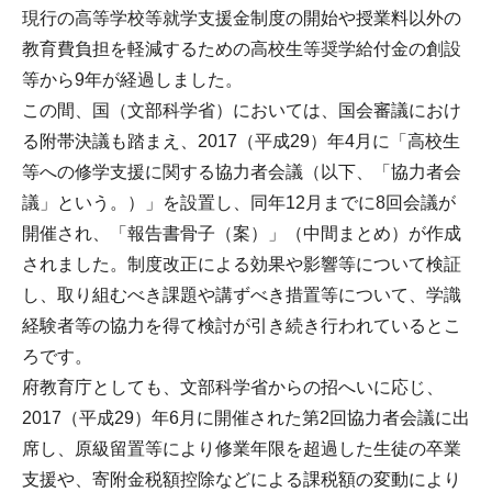
現行の高等学校等就学支援金制度の開始や授業料以外の
教育費負担を軽減するための高校生等奨学給付金の創設
等から9年が経過しました。
この間、国（文部科学省）においては、国会審議におけ
る附帯決議も踏まえ、2017（平成29）年4月に「高校生
等への修学支援に関する協力者会議（以下、「協力者会
議」という。）」を設置し、同年12月までに8回会議が
開催され、「報告書骨子（案）」（中間まとめ）が作成
されました。制度改正による効果や影響等について検証
し、取り組むべき課題や講ずべき措置等について、学識
経験者等の協力を得て検討が引き続き行われているとこ
ろです。
府教育庁としても、文部科学省からの招へいに応じ、
2017（平成29）年6月に開催された第2回協力者会議に出
席し、原級留置等により修業年限を超過した生徒の卒業
支援や、寄附金税額控除などによる課税額の変動により