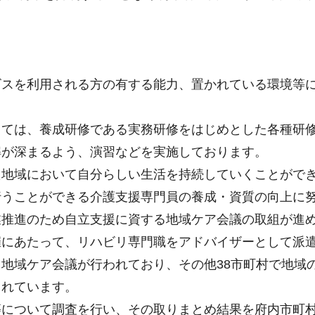
ビスを利用される方の有する能力、置かれている環境等
。
しては、養成研修である実務研修をはじめとした各種研
解が深まるよう、演習などを実施しております。
た地域において自分らしい生活を持続していくことがで
行うことができる介護支援専門員の養成・資質の向上に
推進のため自立支援に資する地域ケア会議の取組が進め
催にあたって、リハビリ専門職をアドバイザーとして派
地域ケア会議が行われており、その他38市町村で地域
まれています。
等について調査を行い、その取りまとめ結果を府内市町