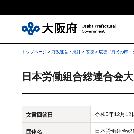
大
トップページ
>
府政運営・統計
>
広聴
>
広聴（府民の声・
日本労働組合総連合会大
令和5年12月1
文書回答日
日本労働組合総
団体名