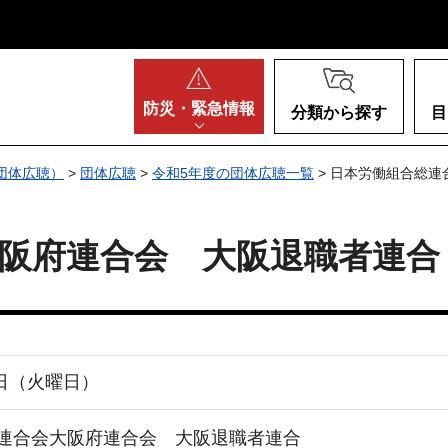
阪府
防災・
緊急情報
分類から探す
目
団体広聴）
>
団体広聴
>
令和5年度の団体広聴一覧
> 日本労働組合総
阪府連合会 大阪退職者連合
2日（火曜日）
連合会大阪府連合会 大阪退職者連合