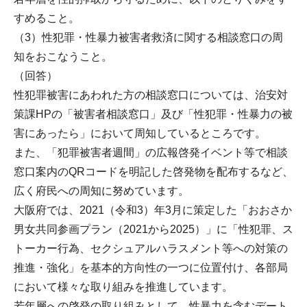
すめること。
（3）性犯罪・性暴力被害者救済に関する相談窓口の周
知をおこなうこと。
（回答）
性犯罪被害にあわれた方の相談窓口については、治安対
策課HPの「被害者相談窓口」及び「性犯罪・性暴力の被
害にあったら」において周知しているところです。
また、「犯罪被害者週間」の広報啓発イベント等で相談
窓口案内のQRコードを明記した啓発物を配布するなど、
広く府民への周知に努めています。
大阪府では、2021（令和3）年3月に策定した「おおさか
男女共同参画プラン（2021から2025）」に「性犯罪、ス
トーカー行為、セクシュアルハラスメント等への対策の
推進・強化」を基本的方向性の一つに位置付け、各部局
において様々な取り組みを推進しています。
若年層への啓発の取り組みとして、性暴力を含むデート