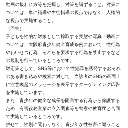
動画の扱われ方等を把握し、対策を講ずること。対策に
ついては、単に補導や生徒指導の視点ではなく、人権的
な視点で実施すること。
（回答）
子どもを性的な対象として搾取する実態や写真・動画に
ついては、大阪府青少年健全育成条例において、性行為
やわいせつ行為、それらを要求する行為を禁止するなど
の規制を行っているところです。
対応策として、SNS等において性犯罪を誘発するおそれ
のある書き込みや検索に対して、当該者のSNSの画面上
に注意喚起のメッセージを表示するターゲティング広告
を実施しています。
また、青少年の健全な成長を阻害する行為から保護する
ため、有害役務営業の立入調査等を警察や教育庁と合同
で実施しているところです。
併せて、性別に関わりなく、青少年が性被害に遭うこと