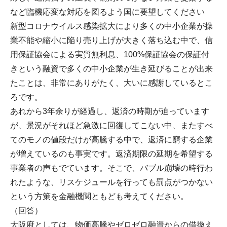
など臨機応変な対応を図るよう国に要望してください
新型コロナウイルス感染拡大により多くの中小企業が操
業不能や縮小に陥り売り上げが大きく落ち込む中で、信
用保証協会による実質無利息、100%保証協会の保証付
きという融資で多くの中小企業が生き延びることが出来
たことは、非常にありがたく、大いに感謝しているとこ
ろです。
あれから3年余りが経過し、返済の時期が迫っています
が、景況がそれほど急激に回復してこない中、またすべ
てのモノの値段だけが高騰する中で、返済に窮する企業
が増えているのも事実です。返済期限の延期を希望する
事業者の声もでています。そこで、バブル崩壊の時行わ
れたような、リスケジュールを行っても罰点がつかない
という方策を金融機関ともども考えてください。
（回答）
大阪府としては、物価高騰やゼロゼロ融資からの借換え