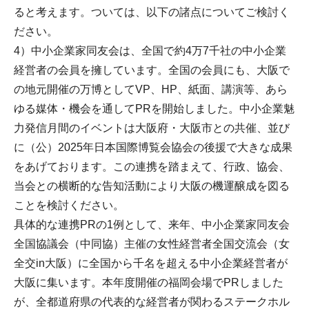
ると考えます。ついては、以下の諸点についてご検討く
ださい。
4）中小企業家同友会は、全国で約4万7千社の中小企業
経営者の会員を擁しています。全国の会員にも、大阪で
の地元開催の万博としてVP、HP、紙面、講演等、あら
ゆる媒体・機会を通してPRを開始しました。中小企業魅
力発信月間のイベントは大阪府・大阪市との共催、並び
に（公）2025年日本国際博覧会協会の後援で大きな成果
をあげております。この連携を踏まえて、行政、協会、
当会との横断的な告知活動により大阪の機運醸成を図る
ことを検討ください。
具体的な連携PRの1例として、来年、中小企業家同友会
全国協議会（中同協）主催の女性経営者全国交流会（女
全交in大阪）に全国から千名を超える中小企業経営者が
大阪に集います。本年度開催の福岡会場でPRしました
が、全都道府県の代表的な経営者が関わるステークホル