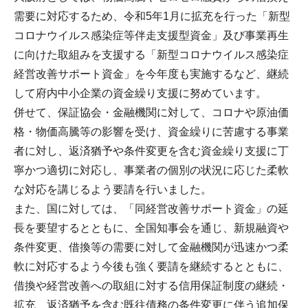
需要に対応するため、令和5年1月に拡充を行った「新型
コロナウイルス感染症等伴走支援型資金」及び事業再生
に向けた取組みを支援する「新型コロナウイルス感染症
経営改善サポート資金」を今年度も実施するなど、継続
して府内中小企業の資金繰り支援に努めています。
併せて、保証協会・金融機関に対して、コロナや原油価
格・物価高騰等の影響を受け、資金繰りに苦慮する事業
者に対し、返済猶予や条件変更を含む資金繰り支援に丁
寧かつ適切に対応し、事業者の個別の状況に応じた柔軟
な対応を講じるよう要請を行いました。
また、国に対しては、「同経営改善サポート資金」の延
長を要望するとともに、全国知事会を通じ、新規融資や
条件変更、借換等の需要に対して金融機関が迅速かつ柔
軟に対応するよう今後も強く要請を継続するとともに、
借換や経営改善への取組に対する信用保証制度の継続・
拡充、返済猶予を含む既往債務の条件変更に伴う追加保