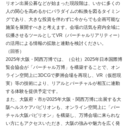
リオン出展公募などが始まった現段階は、いかに多くの
人の関心を高めるかにパラダイムの転換を図るタイミン
グであり、大きな投資を伴わずに今からでも企画可能な
施策を展開すべきと考えます。会場の活気を府内全域に
伝播させるツールとしてVR（バーチャルリアリティー）
の活用による情報の拡散と連動を検討ください。
（回答）
2025年大阪・関西万博では、（公社）2025年日本国際博
覧会協会が「バーチャル万博」を構築することで、オン
ライン空間上に3DCGで夢洲会場を再現し、VR（仮想現
実）等の技術により、リアルとバーチャルが相互に連動
する体験を提供予定です。
また、大阪府・市が2025年大阪・関西万博に出展する大
阪ヘルスケアパビリオンも、オンライン空間上に「バー
チャル大阪パビリオン」を構築し、万博会場に来られな
い方にもアクセスいただき、大阪の強みや魅力を広く発