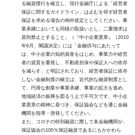
る融資慣行を確立し、現行金融庁による「経営者
保証に関するガイドライン」は止むを得ず経営者
保証を求める場合の例外規定としてください。事
業承継においても同様の取扱いとし、二重徴求は
原則禁止とすること。（『中小企業憲章』（2010
年6月、閣議決定）には「金融供与にあたって
は、中小企業の知的資産をはじめ、事業力や経営
者の資質を重視し、不動産担保や保証人への依存
を減らす」と明記されており、経営者保証に依存
しない金融制度の確立は、近代的な融資制度とし
て、円滑な創業や事業承継、事業の拡大を進め、
地域経済の振興を図るうえで不可欠です。中小企
業憲章の精神に基づき、保証協会などを通じ金融
機関を指導・啓発してください。
また、コロナの特別融資に際して各金融機関が、
保証協会の100％保証融資であるにもかかわら