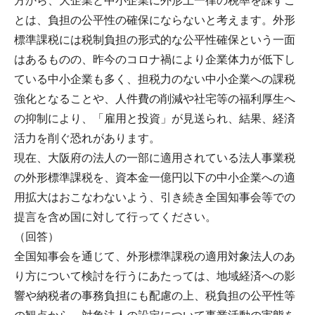
方から、大企業と中小企業に外形上一律の税率を課すこ
とは、負担の公平性の確保にならないと考えます。外形
標準課税には税制負担の形式的な公平性確保という一面
はあるものの、昨今のコロナ禍により企業体力が低下し
ている中小企業も多く、担税力のない中小企業への課税
強化となることや、人件費の削減や社宅等の福利厚生へ
の抑制により、「雇用と投資」が見送られ、結果、経済
活力を削ぐ恐れがあります。
現在、大阪府の法人の一部に適用されている法人事業税
の外形標準課税を、資本金一億円以下の中小企業への適
用拡大はおこなわないよう、引き続き全国知事会等での
提言を含め国に対して行ってください。
（回答）
全国知事会を通じて、外形標準課税の適用対象法人のあ
り方について検討を行うにあたっては、地域経済への影
響や納税者の事務負担にも配慮の上、税負担の公平性等