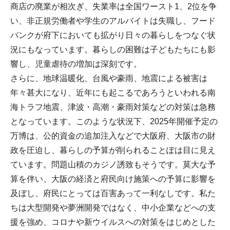
商店の廃業が相次ぎ、失業率は全国ワースト1、2位を争
い、非正規労働者や学生のアルバイトは失職し、フード
バンクが府下においても拡がり日々の暮らしをつなぐ状
況にもなっています。暮らしの困難は子どもたちにも影
響し、児童虐待の増加は深刻です。
さらに、地球温暖化、台風や豪雨、地震による被害は
年々甚大になり、近年にも起こるであろうといわれる南
海トラフ地震、津波・高潮・豪雨対策などの対策は急務
となっています。このような状況下、2025年開催予定の
万博は、公的資金の追加注入などで大阪府、大阪市の財
政を圧迫し、暮らしの予算が削られることぽは目に見え
ています。問題山積のカジノ誘致もそうです。莫大な予
算を伴い、大阪の経済と府民向け施策への予算に影響を
及ぼし、府民にとっては百害あって一利なしです。私た
ちは大型開発や夢洲開発ではなく、中小企業などへの支
援を強め、コロナや新ウイルスへの対策をはじめとした