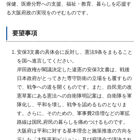
保健、医療分野への支援、福祉・教育、暮らしを応援す
る大阪府政の実現をのぞむものです。
要望事項
安保3文書の具体会に反対し、憲法9条をまもること
を国へ進言してください。
岸田政権が閣議決定した違憲の安保3文書は、戦後
日本政府がとってきた専守防衛の立場をも覆すもの
で、戦争への道を開くものです。また、自民党の改
憲草案にある憲法への自衛隊明記案は、自衛隊を軍
隊化し、平和を壊し、戦争を認めるものとなりま
す。さらに、そのための、軍事費2倍増などの軍拡
路線は国民,府民の暮らしを痛めつけるものです。
大阪府は平和に対する基本理念と施策推進の方向を
示した「大阪平和ビジョン」及び府議会で議決され