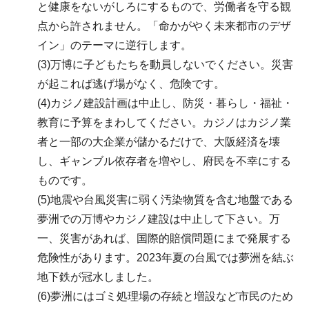
と健康をないがしろにするもので、労働者を守る観
点から許されません。「命かがやく未来都市のデザ
イン」のテーマに逆行します。
(3)万博に子どもたちを動員しないでください。災害
が起これば逃げ場がなく、危険です。
(4)カジノ建設計画は中止し、防災・暮らし・福祉・
教育に予算をまわしてください。カジノはカジノ業
者と一部の大企業が儲かるだけで、大阪経済を壊
し、ギャンブル依存者を増やし、府民を不幸にする
ものです。
(5)地震や台風災害に弱く汚染物質を含む地盤である
夢洲での万博やカジノ建設は中止して下さい。万
一、災害があれば、国際的賠償問題にまで発展する
危険性があります。2023年夏の台風では夢洲を結ぶ
地下鉄が冠水しました。
(6)夢洲にはゴミ処理場の存続と増設など市民のため