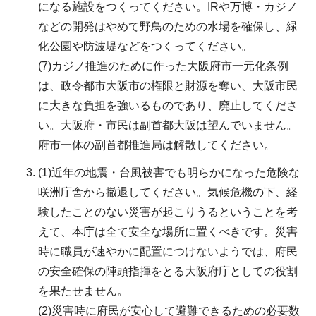
になる施設をつくってください。IRや万博・カジノ
などの開発はやめて野鳥のための水場を確保し、緑
化公園や防波堤などをつくってください。
(7)カジノ推進のために作った大阪府市一元化条例
は、政令都市大阪市の権限と財源を奪い、大阪市民
に大きな負担を強いるものであり、廃止してくださ
い。大阪府・市民は副首都大阪は望んでいません。
府市一体の副首都推進局は解散してください。
(1)近年の地震・台風被害でも明らかになった危険な
咲洲庁舎から撤退してください。気候危機の下、経
験したことのない災害が起こりうるということを考
えて、本庁は全て安全な場所に置くべきです。災害
時に職員が速やかに配置につけないようでは、府民
の安全確保の陣頭指揮をとる大阪府庁としての役割
を果たせません。
(2)災害時に府民が安心して避難できるための必要数