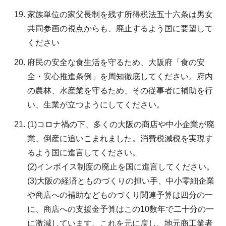
家族単位の家父長制を残す所得税法五十六条は男女
共同参画の視点からも、廃止するよう国に要望して
ください
府民の安全な食生活を守るため、大阪府「食の安
全・安心推進条例」を周知徹底してください。府内
の農林、水産業を守るため、その従事者に補助を行
い、生業が立つようにしてください。
(1)コロナ禍の下、多くの大阪の商店や中小企業が廃
業、倒産に追いこまれました。消費税減税を実現す
るよう国に進言してください。
(2)インボイス制度の廃止を国に進言してください。
(3)大阪の経済とものづくりの担い手、中小零細企業
や商店への補助などものづくり関連予算は四分の一
に、商店への支援金予算はこの10数年で二十分の一
に激減しています。これを元に戻し、地元商工業者