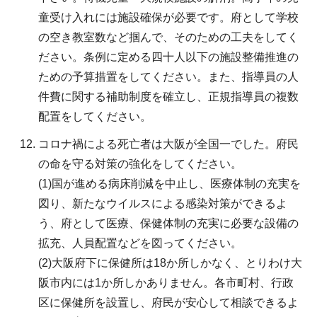
童受け入れには施設確保が必要です。府として学校
の空き教室数など掴んで、そのための工夫をしてく
ださい。条例に定める四十人以下の施設整備推進の
ための予算措置をしてください。また、指導員の人
件費に関する補助制度を確立し、正規指導員の複数
配置をしてください。
コロナ禍による死亡者は大阪が全国一でした。府民
の命を守る対策の強化をしてください。
(1)国が進める病床削減を中止し、医療体制の充実を
図り、新たなウイルスによる感染対策ができるよ
う、府として医療、保健体制の充実に必要な設備の
拡充、人員配置などを図ってください。
(2)大阪府下に保健所は18か所しかなく、とりわけ大
阪市内には1か所しかありません。各市町村、行政
区に保健所を設置し、府民が安心して相談できるよ