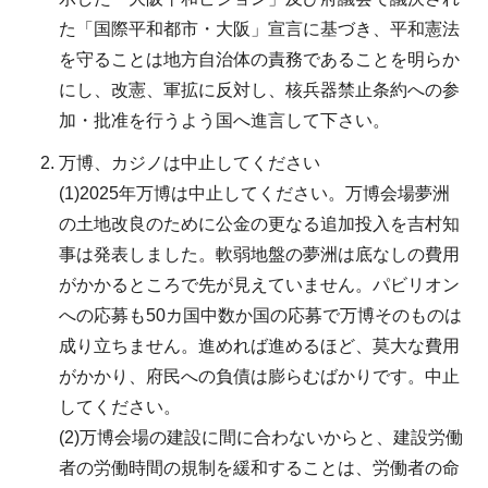
た「国際平和都市・大阪」宣言に基づき、平和憲法
を守ることは地方自治体の責務であることを明らか
にし、改憲、軍拡に反対し、核兵器禁止条約への参
加・批准を行うよう国へ進言して下さい。
万博、カジノは中止してください
(1)2025年万博は中止してください。万博会場夢洲
の土地改良のために公金の更なる追加投入を吉村知
事は発表しました。軟弱地盤の夢洲は底なしの費用
がかかるところで先が見えていません。パビリオン
への応募も50カ国中数か国の応募で万博そのものは
成り立ちません。進めれば進めるほど、莫大な費用
がかかり、府民への負債は膨らむばかりです。中止
してください。
(2)万博会場の建設に間に合わないからと、建設労働
者の労働時間の規制を緩和することは、労働者の命