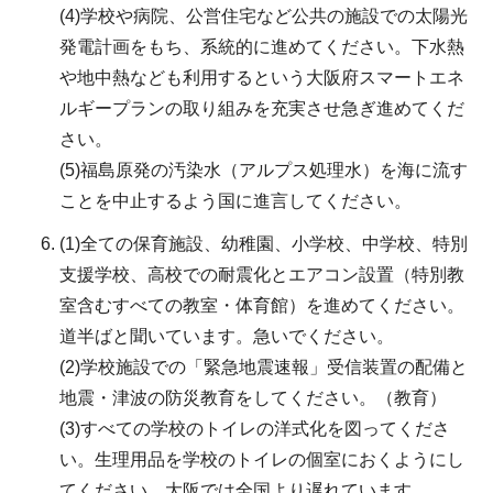
(4)学校や病院、公営住宅など公共の施設での太陽光
発電計画をもち、系統的に進めてください。下水熱
や地中熱なども利用するという大阪府スマートエネ
ルギープランの取り組みを充実させ急ぎ進めてくだ
さい。
(5)福島原発の汚染水（アルプス処理水）を海に流す
ことを中止するよう国に進言してください。
(1)全ての保育施設、幼稚園、小学校、中学校、特別
支援学校、高校での耐震化とエアコン設置（特別教
室含むすべての教室・体育館）を進めてください。
道半ばと聞いています。急いでください。
(2)学校施設での「緊急地震速報」受信装置の配備と
地震・津波の防災教育をしてください。（教育）
(3)すべての学校のトイレの洋式化を図ってくださ
い。生理用品を学校のトイレの個室におくようにし
てください。大阪では全国より遅れています。