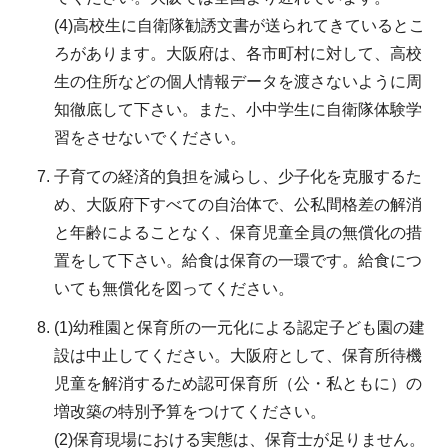
(4)高校生に自衛隊勧誘文書が送られてきているとこ
ろがあります。大阪府は、各市町村に対して、高校
生の住所などの個人情報データを渡さないように周
知徹底して下さい。また、小中学生に自衛隊体験学
習をさせないでください。
子育ての経済的負担を減らし、少子化を克服するた
め、大阪府下すべての自治体で、公私間格差の解消
と年齢によることなく、保育児童全員の無償化の措
置をして下さい。給食は保育の一環です。給食につ
いても無償化を図ってください。
(1)幼稚園と保育所の一元化による認定子ども園の建
設は中止してください。大阪府として、保育所待機
児童を解消するため認可保育所（公・私ともに）の
増改築の特別予算をつけてください。
(2)保育現場における実態は、保育士が足りません。