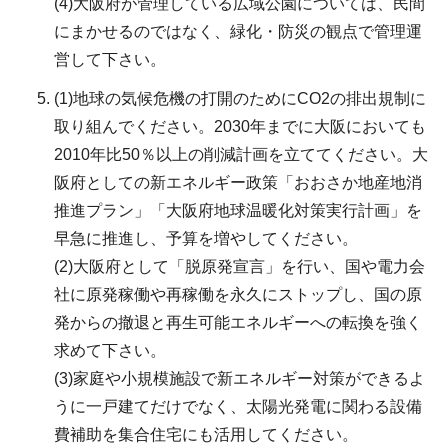
(4)大阪府が管理している広域公園については、民間
にまかせるのではなく、緑化・防災の観点で管理運
営して下さい。
(1)地球の気候危機の打開のためにCO2の排出規制に
取り組んでください。2030年までに大阪においても
2010年比50％以上の削減計画を立ててください。大
阪府としての新エネルギー政策「おおさか地産地消
推進プラン」「大阪府地球温暖化対策実行計画」を
早急に推進し、予算を増やしてください。
(2)大阪府として「脱原発宣言」を行い、国や電力会
社に原発稼働や再稼働を永久にストップし、国の原
発からの撤退と再生可能エネルギーへの転換を強く
求めて下さい。
(3)家庭や小規模施設で新エネルギー対策ができるよ
うに一戸建てだけでなく、太陽光発電に関わる設備
費補助を集合住宅にも活用してください。