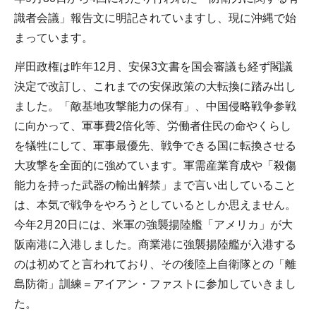
識者会議」報告文に明記されていますし、現に沖縄で始
まっています。
岸田政権は昨年12月、安保3文書を国会審議も経ず閣議
決定で改訂し、これまでの安保政策の大転換に踏み出し
ました。「敵基地攻撃能力の保有」、中国侵略戦争参戦
に向かって、軍事費2倍化等、労働者住民の命やくらし
を犠牲にして、軍事最優先、戦争できる国に転換させる
大攻撃を全面的に強めています。軍需産業育成や「殺傷
能力を持った武器の輸出解禁」まで言い出していること
は、本気で戦争をやろうとしているとしか思えません。
今年2月20日には、米軍の強襲揚陸艦「アメリカ」が大
阪南港に入港しました。商業港に強襲揚陸艦が入港する
のは初めてと言われており、その後陸上自衛隊との「離
島防衛」訓練＝アイアン・ファストに参加していきまし
た。