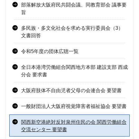
部落解放大阪府民共闘会議、同教育部会 議事要
旨
多民族・多文化社会を求める実行委員会（3）
文書回答
令和5年度の団体広聴一覧
全日本港湾労働組合関西地方本部 建設支部 西成
分会 要求書
大阪府肢体不自由児者父母の会連合会 要望書
一般財団法人大阪府視覚障害者福祉協会 要望書
関西新空港絶対反対泉州住民の会 関西労働組合
交流センター 要望書