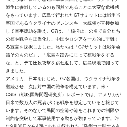
戦争に参戦しているのも同然であることに大変な危機感
をもっています。広島で行われたG7サミットには戦争当
事国であるウクライナのゼレンスキー大統領が直接参加
して軍事援助を訴え、G7は、「核抑止」の名で自分たち
の核や戦争を正当化し、中国やロシアを一方的に非難す
る宣言を採択しました。私たちは「G7サミットは戦争会
議そのものだ」、「広島を踏みにじって核戦争をする
な」と、デモ圧殺攻撃を跳ね返して、広島現地で闘って
きました。
アメリカ、日本をはじめ、G7各国は、ウクライナ戦争を
継続させ、次は対中国の戦争を構えています。米・
CSIS（戦略国際問題研究所）レポートでは、アメリカが
日米で数万人の死者が出る戦争を想定していると報じて
います。そのなかで民間の空港や港をこれまでの制限や
制約を突破して軍事使用する動きが強まっています。昨
年9月30日から4回にわたり行われた「防衛力に関する有