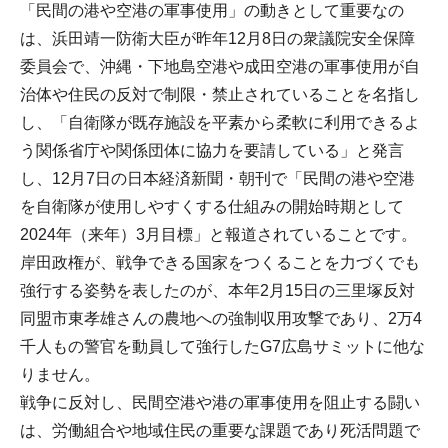
「民間の港や空港の軍事使用」の動きとして重要なの
は、浜田靖一防衛大臣が昨年12月8日の衆議院安全保障
委員会で、沖縄・下地島空港や成田空港の軍事使用が自
治体や住民の反対で制限・禁止されていることを名指し
し、「自衛隊が既存施設を平素から柔軟に利用できるよ
う関係省庁や関係団体に協力を要請している」と発言
し、12月7日の日本経済新聞・朝刊で「民間の港や空港
を自衛隊が使用しやすくする仕組みの開始時期として
2024年（来年）3月目標」と報道されていることです。
岸田政権が、戦争できる国家をつくることを力づくでも
強行する姿勢を表したのが、本年2月15日の三里塚反対
同盟市東孝雄さんの農地への強制収用攻撃であり、2万4
千人もの警官を動員して強行したG7広島サミットに他な
りません。
戦争に反対し、民間空港や港の軍事使用を阻止する闘い
は、労働組合や地域住民の重要な課題であり死活問題で