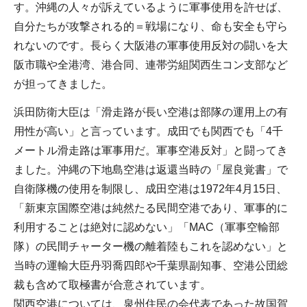
す。沖縄の人々が訴えているように軍事使用を許せば、
自分たちが攻撃される的＝戦場になり、命も安全も守ら
れないのです。長らく大阪港の軍事使用反対の闘いを大
阪市職や全港湾、港合同、連帯労組関西生コン支部など
が担ってきました。
浜田防衛大臣は「滑走路が長い空港は部隊の運用上の有
用性が高い」と言っています。成田でも関西でも「4千
メートル滑走路は軍事用だ。軍事空港反対」と闘ってき
ました。沖縄の下地島空港は返還当時の「屋良覚書」で
自衛隊機の使用を制限し、成田空港は1972年4月15日、
「新東京国際空港は純然たる民間空港であり、軍事的に
利用することは絶対に認めない」「MAC（軍事空輸部
隊）の民間チャーター機の離着陸もこれを認めない」と
当時の運輸大臣丹羽喬四郎や千葉県副知事、空港公団総
裁も含めて取極書が合意されています。
関西空港については、泉州住民の会代表であった故国賀