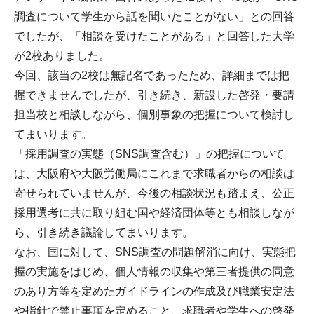
調査について学生から話を聞いたことがない」との回答
でしたが、「相談を受けたことがある」と回答した大学
が2校ありました。
今回、該当の2校は無記名であったため、詳細までは把
握できませんでしたが、引き続き、新設した啓発・要請
担当校と相談しながら、個別事象の把握について検討し
てまいります。
「採用調査の実態（SNS調査含む）」の把握について
は、大阪府や大阪労働局にこれまで求職者からの相談は
寄せられていませんが、今後の相談状況も踏まえ、公正
採用選考に共に取り組む国や経済団体等とも相談しなが
ら、引き続き議論してまいります。
なお、国に対して、SNS調査の問題解消に向け、実態把
握の実施をはじめ、個人情報の収集や第三者提供の同意
のあり方等を定めたガイドラインの作成及び職業安定法
や指針で禁止事項を定めること、求職者や学生への啓発