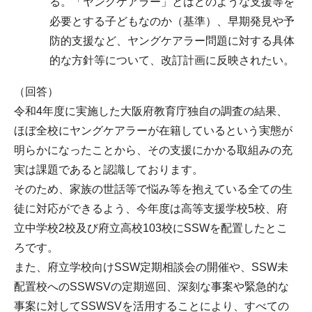
る。「ヤングケアラー」とはどのような支援等を
必要とする子どもなのか（基準）、早期発見や予
防的支援など、ヤングケアラー問題に対する具体
的な方針等について、改訂計画に反映されたい。
（回答）
令和4年度に実施した大阪府教育庁独自の調査の結果、
ほぼ全校にヤングケアラーが在籍しているという実態が
明らかになったことから、その支援にかかる取組みの充
実は課題であると認識しております。
そのため、家族の世話等で悩み等を抱えている全ての生
徒に対応ができるよう、今年度は高等支援学校5校、府
立中学校2校及び府立高校103校にSSWを配置したとこ
ろです。
また、府立学校向けSSW定期相談会の開催や、SSW未
配置校へのSSWSVの定期巡回、深刻な事案や緊急的な
事案に対してSSWSVを活用することにより、すべての