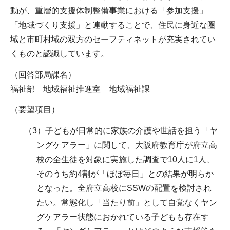
動が、重層的支援体制整備事業における「参加支援」
「地域づくり支援」と連動することで、住民に身近な圏
域と市町村域の双方のセーフティネットが充実されてい
くものと認識しています。
（回答部局課名）
福祉部 地域福祉推進室 地域福祉課
（要望項目）
（3）子どもが日常的に家族の介護や世話を担う「ヤ
ングケアラー」に関して、大阪府教育庁が府立高
校の全生徒を対象に実施した調査で10人に1人、
そのうち約4割が「ほぼ毎日」との結果が明らか
となった。全府立高校にSSWの配置を検討され
たい。常態化し「当たり前」として自覚なくヤン
グケアラー状態におかれている子どもも存在す