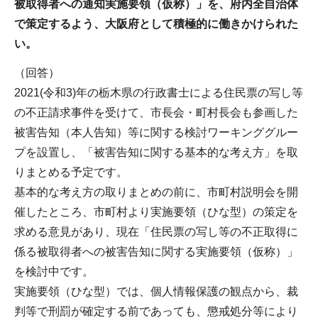
被取得者への通知実施要領（仮称）」を、府内全自治体
で策定するよう、大阪府として積極的に働きかけられた
い。
（回答）
2021(令和3)年の栃木県の行政書士による住民票の写し等
の不正請求事件を受けて、市長会・町村長会も参画した
被害告知（本人告知）等に関する検討ワーキンググルー
プを設置し、「被害告知に関する基本的な考え方」を取
りまとめる予定です。
基本的な考え方の取りまとめの前に、市町村説明会を開
催したところ、市町村より実施要領（ひな型）の策定を
求める意見があり、現在「住民票の写し等の不正取得に
係る被取得者への被害告知に関する実施要領（仮称）」
を検討中です。
実施要領（ひな型）では、個人情報保護の観点から、裁
判等で刑罰が確定する前であっても、懲戒処分等により