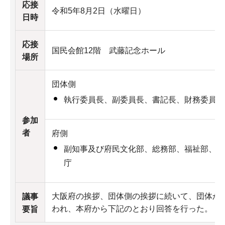
応接
令和5年8月2日（水曜日）
日時
応接
国民会館12階 武藤記念ホール
場所
団体側
執行委員長、副委員長、書記長、財務委員長
参加
者
府側
副知事及び府民文化部、総務部、福祉部、健
庁
大阪府の挨拶、団体側の挨拶に続いて、団体か
議事
われ、本府から下記のとおり回答を行った。
要旨