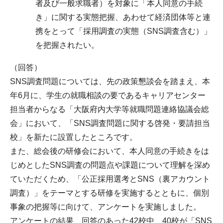
者及び一般求職者）を対象に「本人同意の手続
き」に関する実態把握、あわせて経済団体等と連
携をとって「採用調査の実態（SNS調査含む）」
を把握されたい。
（回答）
SNS調査問題については、先の政策懇談会を踏まえ、本
年6月に、学生の就職相談の要であるキャリアセンター
担当者からなる「大阪府内大学等就職問題連絡協議会総
会」において、「SNS調査問題に関する啓発・要請担当
校」を新たに設置したところです。
また、総会後の研修会において、本人同意の手続きをは
じめとしたSNS調査の問題点や課題について理解を深め
ていただくため、「公正採用選考とSNS（裏アカウント
調査）」をテーマとする研修を実施するとともに、個別
事象の把握等に向けて、アンケートを実施しました。
アンケートの結果、回答のあった42校中、40校が「SNS