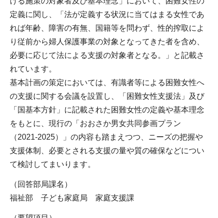
ける施策の対象者及び基本理念」において、困難女性の
定義に関し、「法が定義する状況に当てはまる女性であ
れば年齢、障害の有無、国籍等を問わず、性的搾取によ
り従前から婦人保護事業の対象となってきた者を含め、
必要に応じて法による支援の対象者となる。」と記載さ
れています。
基本計画の策定においては、有識者等による困難女性へ
の支援に関する会議を設置し、「困難女性支援法」及び
「国基本方針」に記載された困難女性の定義や基本理念
をもとに、現行の「おおさか男女共同参画プラン
（2021-2025）」の内容も踏まえつつ、ニーズの把握や
支援体制、必要とされる支援の量や質の確保などについ
て検討してまいります。
（回答部局課名）
福祉部 子ども家庭局 家庭支援課
（要望項目）