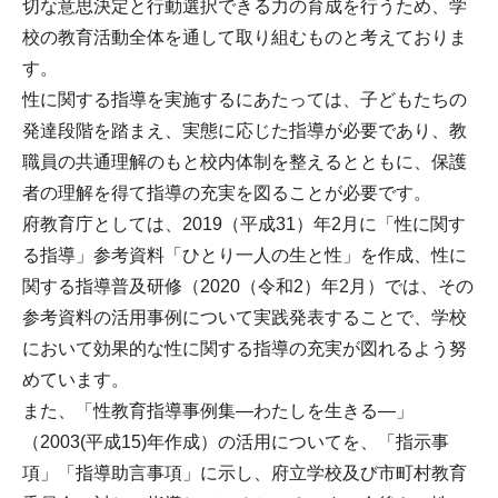
切な意思決定と行動選択できる力の育成を行うため、学
校の教育活動全体を通して取り組むものと考えておりま
す。
性に関する指導を実施するにあたっては、子どもたちの
発達段階を踏まえ、実態に応じた指導が必要であり、教
職員の共通理解のもと校内体制を整えるとともに、保護
者の理解を得て指導の充実を図ることが必要です。
府教育庁としては、2019（平成31）年2月に「性に関す
る指導」参考資料「ひとり一人の生と性」を作成、性に
関する指導普及研修（2020（令和2）年2月）では、その
参考資料の活用事例について実践発表することで、学校
において効果的な性に関する指導の充実が図れるよう努
めています。
また、「性教育指導事例集―わたしを生きる―」
（2003(平成15)年作成）の活用についてを、「指示事
項」「指導助言事項」に示し、府立学校及び市町村教育