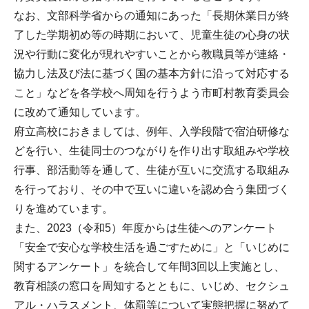
なお、文部科学省からの通知にあった「長期休業日が終
了した学期初め等の時期において、児童生徒の心身の状
況や行動に変化が現れやすいことから教職員等が連絡・
協力し法及び法に基づく国の基本方針に沿って対応する
こと」などを各学校へ周知を行うよう市町村教育委員会
に改めて通知しています。
府立高校におきましては、例年、入学段階で宿泊研修な
どを行い、生徒同士のつながりを作り出す取組みや学校
行事、部活動等を通して、生徒が互いに交流する取組み
を行っており、その中で互いに違いを認め合う集団づく
りを進めています。
また、2023（令和5）年度からは生徒へのアンケート
「安全で安心な学校生活を過ごすために」と「いじめに
関するアンケート」を統合して年間3回以上実施とし、
教育相談の窓口を周知するとともに、いじめ、セクシュ
アル・ハラスメント、体罰等について実態把握に努めて