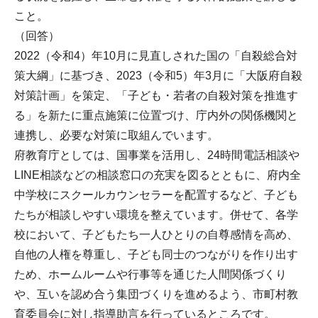
こと。
（回答）
2022（令和4）年10月に見直しされた国の「自殺総合対
策大綱」に基づき、2023（令和5）年3月に「大阪府自殺
対策計画」を策定、「子ども・若者の自殺対策を推進す
る」を新たに重点施策に位置づけ、庁内外の関係機関と
連携し、必要な対策に取組んでいます。
府教育庁としては、国事業を活用し、24時間電話相談や
LINE相談などの相談窓口の充実を図るとともに、府内全
中学校にスクールカウンセラーを配置するなど、子ども
たちが相談しやすい環境を整えています。併せて、各学
校において、子どもたち一人ひとりの自尊感情を高め、
自他の人権を尊重し、子ども同士のつながりを作り出す
ため、ホームルームや行事等を通じた人間関係づくり
や、互いを認め合う集団づくりを進めるよう、市町村教
育委員会に対し指導助言を行っているところです。