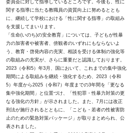
委員会に対して指導しているところです。今後も、性に
関する指導に当たる教職員の資質向上に努めるととも
に、継続して学校における「性に関する指導」の取組み
を支援してまいります。
「生命(いのち)の安全教育」については、子どもが性暴
力の加害者や被害者、傍観者のいずれにもならないよ
う、教育・啓発内容の充実、相談を受ける体制の強化等
の取組みの充実が、さらに重要だと認識しております。
2023（令和5）年3月、国において、これまでの集中強化
期間による取組みを継続・強化するため、2023（令和
5）年度から2025（令和7）年度までの3年間を「更なる
集中強化期間」と位置づけ、「性犯罪・性暴力対策の更
なる強化の方針」が示されました。また、7月には改正
刑法が施行されるとともに、「こども・若者の性被害防
止のための緊急対策パッケージ」が取りまとめられ、公
表されました。