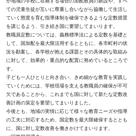
が地域の学校に在籍する場合の加配教員の新設や、すべ
ての児童生徒が互いに尊重し合いながら協働して生活し
ていく態度を育む指導体制を確保できるような定数措置
を講じるよう、引き続き国に要望してまいります。
教職員定数については、義務標準法による定数を基礎と
して、国加配を最大限活用するとともに、各市町村の状
況を勘案し、各学校が抱える課題とその具体的な取組み
に対して、効果的・重点的な配置に努めているところで
す。
子ども一人ひとりと向き合い、きめ細かな教育を実践し
ていくためには、学校現場を支える教職員の確保が不可
欠であることから、これまでも国に対して新たな定数改
善計画の策定を要望してまいりました。
今後とも、地域の実情に応じて様々な教育ニーズや指導
の工夫に対応するため、国定数を最大限確保するととも
に、国に対し定数改善を働きかけてまいります。