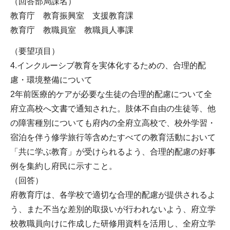
（回答部局課名）
教育庁 教育振興室 支援教育課
教育庁 教職員室 教職員人事課
（要望項目）
4.インクルーシブ教育を実体化するための、合理的配
慮・環境整備について
2年前医療的ケアが必要な生徒の合理的配慮について全
府立高校へ文書で通知された。肢体不自由の生徒等、他
の障害種別についても府内の全府立高校で、校外学習・
宿泊を伴う修学旅行等含めたすべての教育活動において
「共に学ぶ教育」が受けられるよう、合理的配慮の好事
例を集約し府民に示すこと。
（回答）
府教育庁は、各学校で適切な合理的配慮が提供されるよ
う、また不当な差別的取扱いが行われないよう、府立学
校教職員向けに作成した研修用資料を活用し、全府立学