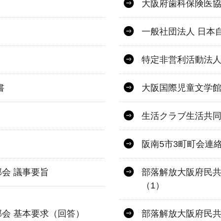
大阪府歯科保険医協
一般社団法人 日本
特定非営利活動法人
書
大阪国際児童文学館
生活クラブ生活共同
阪南5市3町町会連
会 議事要旨
部落解放大阪府民共
（1）
会 基本要求（回答）
部落解放大阪府民共