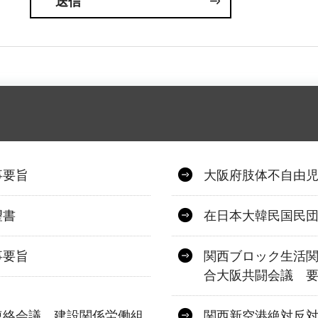
事要旨
大阪府肢体不自由児
望書
在日本大韓民国民
事要旨
関西ブロック生活
合大阪共闘会議 
連絡会議 建設関係労働組
関西新空港絶対反