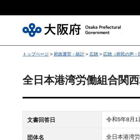
大
トップページ
>
府政運営・統計
>
広聴
>
広聴（府民の声・
全日本港湾労働組合関西
令和5年8月
文書回答日
全日本港湾労
団体名