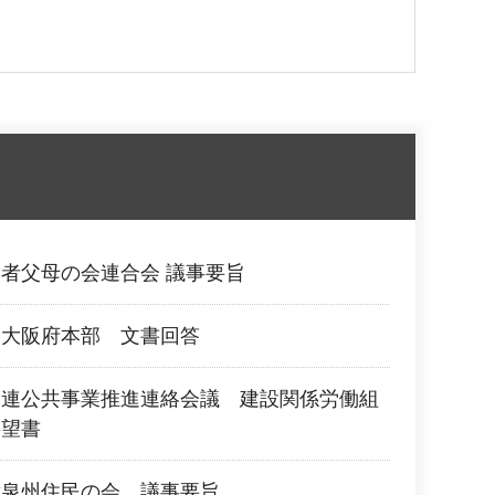
者父母の会連合会 議事要旨
団大阪府本部 文書回答
関連公共事業推進連絡会議 建設関係労働組
要望書
対泉州住民の会 議事要旨