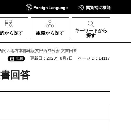
Foreign
Language
閲覧補助
機能
キーワードから
的から探す
組織から探す
探す
合関西地方本部建設支部西成分会 文書回答
更新日：2023年8月7日
ページID：14117
印刷
文書回答