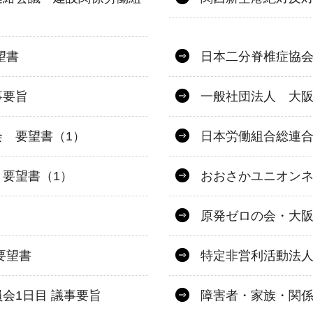
望書
日本二分脊椎症協
事要旨
一般社団法人 大阪
 要望書（1）
日本労働組合総連合
要望書（1）
おおさかユニオン
原発ゼロの会・大阪
要望書
特定非営利活動法人
会1日目 議事要旨
障害者・家族・関係