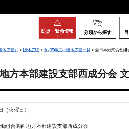
阪府
防災・
緊急情報
分類から探す
目
団体広聴）
>
団体広聴
>
令和5年度の団体広聴一覧
> 全日本港湾労働組
地方本部建設支部西成分会 
1日（火曜日）
働組合関西地方本部建設支部西成分会