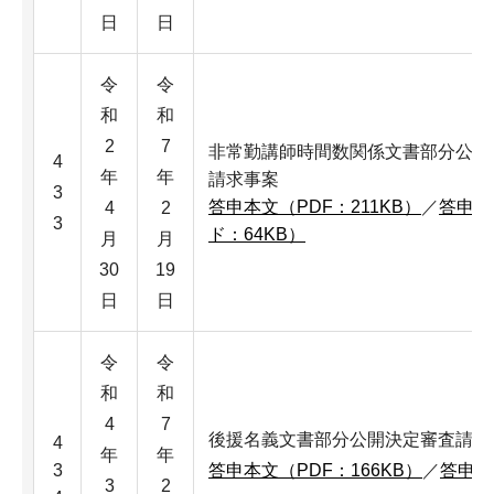
日
日
令
令
和
和
2
7
非常勤講師時間数関係文書部分公開
4
年
年
請求事案
3
答申本文（PDF：211KB）
／
答申本
4
2
3
ド：64KB）
月
月
30
19
日
日
令
令
和
和
4
7
後援名義文書部分公開決定審査請求
4
年
年
3
答申本文（PDF：166KB）
／
答申本
3
2