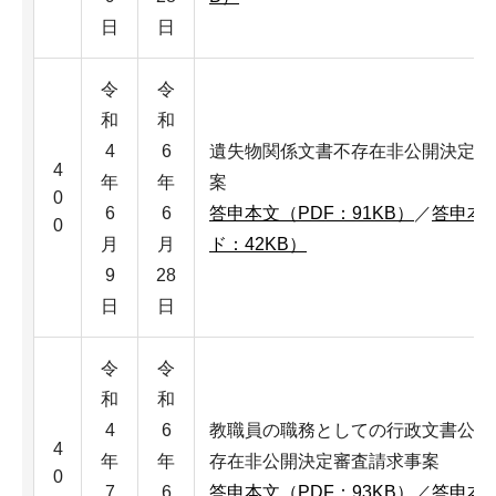
日
日
令
令
和
和
4
6
遺失物関係文書不存在非公開決定審
4
年
年
案
0
6
6
答申本文（PDF：91KB）
／
答申本
0
月
月
ド：42KB）
9
28
日
日
令
令
和
和
4
6
教職員の職務としての行政文書公開
4
年
年
存在非公開決定審査請求事案
0
7
6
答申本文（PDF：93KB）
／
答申本