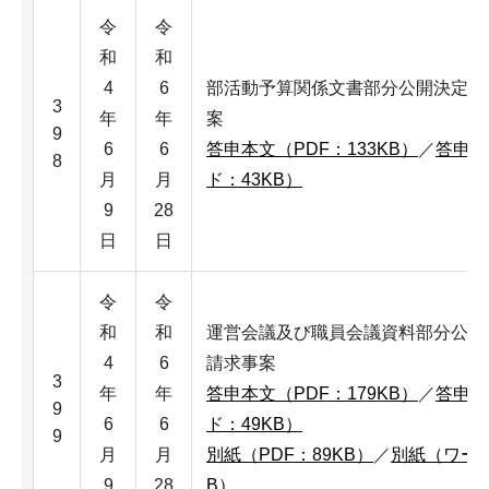
令
令
和
和
4
6
部活動予算関係文書部分公開決定審
3
年
年
案
9
6
6
答申本文（PDF：133KB）
／
答申本
8
月
月
ド：43KB）
9
28
日
日
令
令
和
和
運営会議及び職員会議資料部分公開
4
6
請求事案
3
年
年
答申本文（PDF：179KB）
／
答申本
9
6
6
ド：49KB）
9
月
月
別紙（PDF：89KB）
／
別紙（ワード
9
28
B）