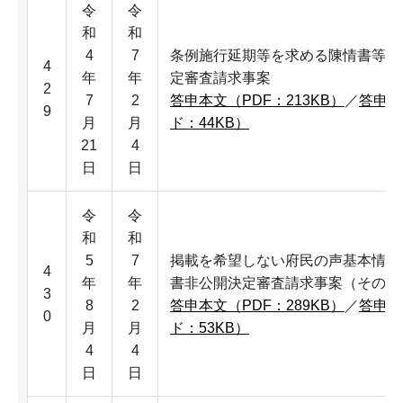
令
令
和
和
4
7
条例施行延期等を求める陳情書等部
4
年
年
定審査請求事案
2
7
2
答申本文（PDF：213KB）
／
答申本
9
月
月
ド：44KB）
21
4
日
日
令
令
和
和
5
7
掲載を希望しない府民の声基本情報
4
年
年
書非公開決定審査請求事案（その1
3
8
2
答申本文（PDF：289KB）
／
答申本
0
月
月
ド：53KB）
4
4
日
日