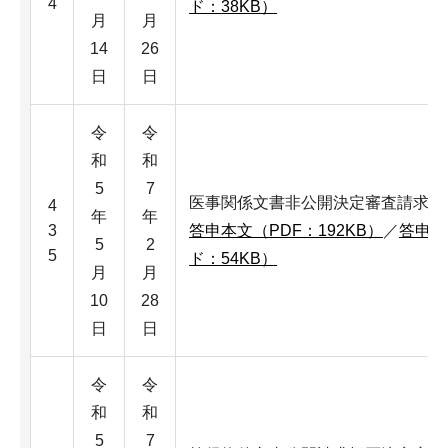
4
ド：38KB）
月
月
14
26
日
日
令
令
和
和
5
7
医事関係文書非公開決定審査請求事
4
年
年
3
答申本文（PDF：192KB）
／
答申本
5
2
5
ド：54KB）
月
月
10
28
日
日
令
令
和
和
5
7