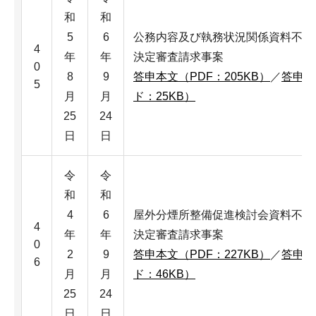
和
和
5
6
公務内容及び執務状況関係資料不存
4
年
年
決定審査請求事案
0
8
9
答申本文（PDF：205KB）
／
答申本
5
月
月
ド：25KB）
25
24
日
日
令
令
和
和
4
6
屋外分煙所整備促進検討会資料不存
4
年
年
決定審査請求事案
0
2
9
答申本文（PDF：227KB）
／
答申本
6
月
月
ド：46KB）
25
24
日
日