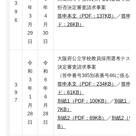
3
年
年
拒否決定審査請求事案
9
3
4
答申本文（PDF：137KB）
／
答申本
6
月
月
ド：26KB）
29
30
日
日
大阪府公立学校教員採用選考テスト
令
令
決定審査請求事案
和
和
（答申番号385別表番号46に係る事
3
6
答申本文（PDF：234KB）
／
答申本
3
年
年
9
ド：61KB）
1
6
7
別紙1（PDF：100KB）
／
別紙1（
月
月
7KB）
28
28
別紙2（PDF：69KB）
／
別紙2（ワ
日
日
B）