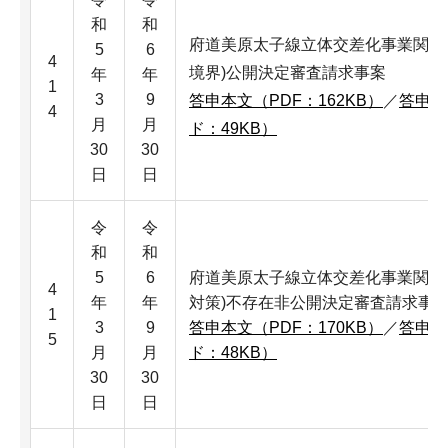
和
和
府道美原太子線立体交差化事業関係
5
6
4
境界)公開決定審査請求事案
年
年
1
3
9
答申本文（PDF：162KB）
／
答申本
4
月
月
ド：49KB）
30
30
日
日
令
令
和
和
5
6
府道美原太子線立体交差化事業関係
4
年
年
対策)不存在非公開決定審査請求事
1
3
9
答申本文（PDF：170KB）
／
答申本
5
月
月
ド：48KB）
30
30
日
日