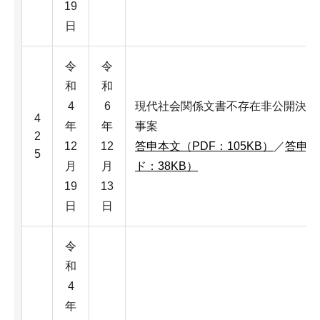
19
日
令
令
和
和
4
6
現代社会関係文書不存在非公開決定
4
年
年
事案
2
12
12
答申本文（PDF：105KB）
／
答申本
5
月
月
ド：38KB）
19
13
日
日
令
和
4
年