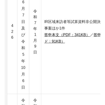
6
月
令
7
和
日
IR区域来訪者等試算資料非公開決
7
4
及
事案ほか1件
年
2
1
び
答申本文（PDF：341KB）
／
答申本
6
月
令
ド：91KB）
9
和
日
5
年
10
月
6
日
令
令