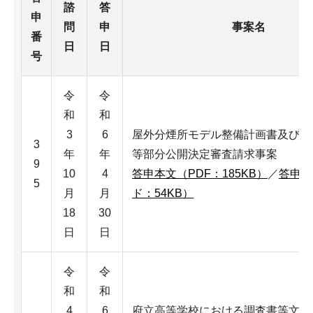
諮
答
申
問
申
事案名
番
日
日
号
令
令
和
和
3
6
屋外分煙所モデル整備計画書及び決
3
年
年
等部分公開決定審査請求事案
9
10
4
答申本文（PDF：185KB）
／
答申本
5
月
月
ド：54KB）
18
30
日
日
令
令
和
和
4
6
府立高等学校における調査書等文書