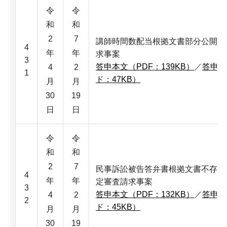
令
令
和
和
2
7
講師時間数配当根拠文書部分公開決
4
年
年
求事案
3
答申本文（PDF：139KB）
／
答申本
4
2
1
ド：47KB）
月
月
30
19
日
日
令
令
和
和
2
7
民事訴訟被告答弁書根拠文書不存在
4
年
年
定審査請求事案
3
答申本文（PDF：132KB）
／
答申本
4
2
2
ド：45KB）
月
月
30
19