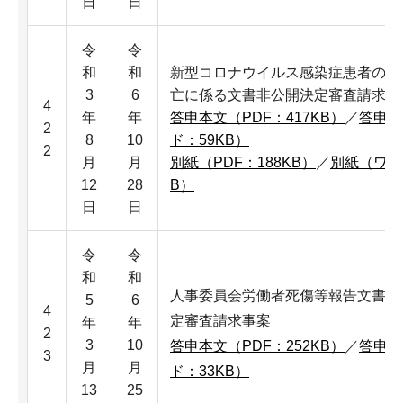
日
日
令
令
和
和
新型コロナウイルス感染症患者の発
3
6
亡に係る文書非公開決定審査請求事
4
年
年
答申本文（PDF：417KB）
／
答申本
2
8
10
ド：59KB）
2
月
月
別紙（PDF：188KB）
／
別紙（ワー
12
28
B）
日
日
令
令
和
和
人事委員会労働者死傷等報告文書部
5
6
4
定審査請求事案
年
年
2
3
10
答申本文（PDF：252KB）
／
答申本
3
月
月
ド：33KB）
13
25