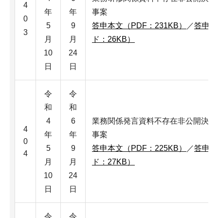
4
年
年
事案
0
5
9
答申本文（PDF：231KB）
／
答申本
3
月
月
ド：26KB）
10
24
日
日
令
令
和
和
4
6
業務関係発言資料不存在非公開決定
4
年
年
事案
0
5
9
答申本文（PDF：225KB）
／
答申本
4
月
月
ド：27KB）
10
24
日
日
令
令