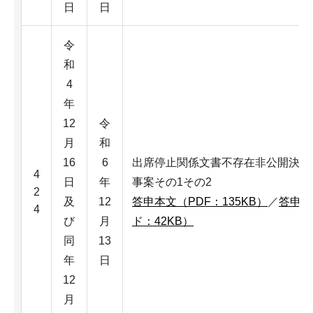
日
日
令
和
4
年
12
令
月
和
16
6
出席停止関係文書不存在非公開決定
4
日
年
事案その1その2
2
及
12
答申本文（PDF：135KB）
／
答申本
4
び
月
ド：42KB）
同
13
年
日
12
月