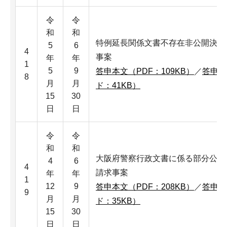
令
令
和
和
特例延長関係文書不存在非公開決定
5
6
4
事案
年
年
1
5
9
答申本文（PDF：109KB）
／
答申本
8
月
月
ド：41KB）
15
30
日
日
令
令
和
和
大阪府警察行政文書に係る部分公開
4
6
4
請求事案
年
年
1
12
9
答申本文（PDF：208KB）
／
答申本
9
月
月
ド：35KB）
15
30
日
日