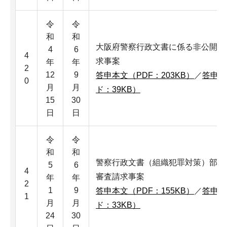
令
令
和
和
大阪府警察行政文書に係る非公開決
4
6
4
求事案
年
年
2
12
9
答申本文（PDF：203KB）
／
答申本
0
月
月
ド：39KB）
15
30
日
日
令
令
和
和
警察行政文書（組織犯罪対策）部分
5
6
4
審査請求事案
年
年
2
1
9
答申本文（PDF：155KB）
／
答申本
1
月
月
ド：33KB）
24
30