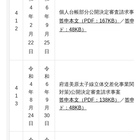
4
6
個人台帳部分公開決定審査請求事案
4
年
年
1
答申本文（PDF：167KB）
／
答申本
2
9
2
ド：48KB）
月
月
22
25
日
日
令
令
和
和
4
6
府道美原太子線立体交差化事業関係
4
年
年
対策)公開決定審査請求事案
1
8
9
答申本文（PDF：138KB）
／
答申本
3
月
月
ド：48KB）
24
30
日
日
令
令