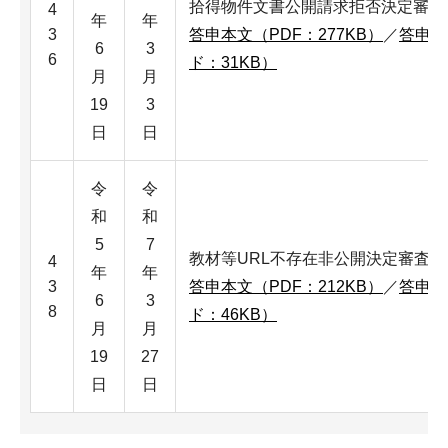
拾得物件文書公開請求拒否決定審査
4
年
年
3
答申本文（PDF：277KB）
／
答申本
6
3
6
ド：31KB）
月
月
19
3
日
日
令
令
和
和
5
7
教材等URL不存在非公開決定審査
4
年
年
3
答申本文（PDF：212KB）
／
答申本
6
3
8
ド：46KB）
月
月
19
27
日
日