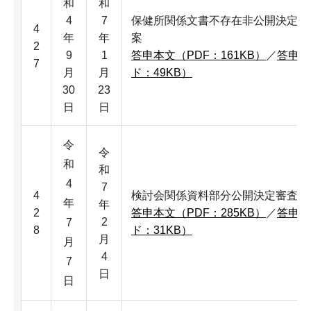
和
和
4
7
保健所関係文書不存在非公開決定審
4
年
年
案
2
9
1
答申本文（PDF：161KB）
／
答申本
7
月
月
ド：49KB）
30
23
日
日
令
令
和
和
4
7
4
検討会関係資料部分公開決定審査請
年
年
2
答申本文（PDF：285KB）
／
答申本
2
7
8
ド：31KB）
月
月
4
7
日
日