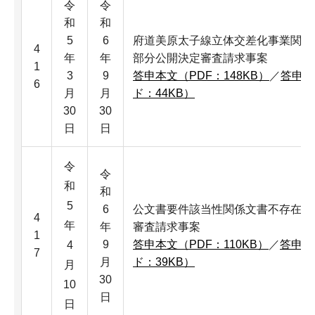
令
令
和
和
5
6
府道美原太子線立体交差化事業関係文
4
年
年
部分公開決定審査請求事案
1
3
9
答申本文（PDF：148KB）
／
答申本
6
月
月
ド：44KB）
30
30
日
日
令
令
和
和
5
6
公文書要件該当性関係文書不存在非
4
年
年
審査請求事案
1
9
答申本文（PDF：110KB）
／
答申本
4
7
月
ド：39KB）
月
30
10
日
日