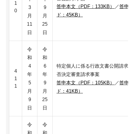
1
答申本文（PDF：133KB）
／
答申本
3
9
0
ド：45KB）
月
月
11
25
日
日
令
令
和
和
4
6
特定個人に係る行政文書公開請求公
4
年
年
否決定審査請求事案
1
5
9
答申本文（PDF：105KB）
／
答申本
1
月
月
ド：41KB）
9
25
日
日
令
令
和
和