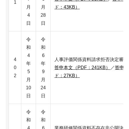
1
月
月
ド：43KB）
4
28
日
日
令
令
和
和
4
6
4
人事評価関係資料請求拒否決定審査
年
年
0
答申本文（PDF：241KB）
／
答申本
5
9
2
ド：27KB）
月
月
10
24
日
日
令
令
和
和
4
6
業務研修関係資料不存在非公開決定