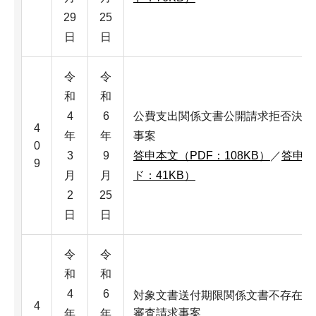
29
25
日
日
令
令
和
和
4
6
公費支出関係文書公開請求拒否決定
4
年
年
事案
0
3
9
答申本文（PDF：108KB）
／
答申本
9
月
月
ド：41KB）
2
25
日
日
令
令
和
和
4
6
対象文書送付期限関係文書不存在非
4
審査請求事案
年
年