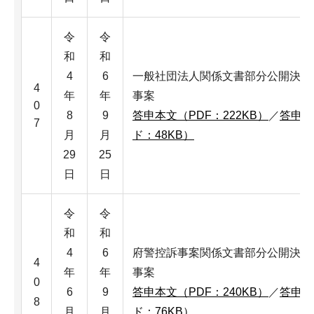
令
令
和
和
4
6
一般社団法人関係文書部分公開決定
4
年
年
事案
0
8
9
答申本文（PDF：222KB）
／
答申本
7
月
月
ド：48KB）
29
25
日
日
令
令
和
和
4
6
府警控訴事案関係文書部分公開決定
4
年
年
事案
0
6
9
答申本文（PDF：240KB）
／
答申本
8
月
月
ド：76KB）