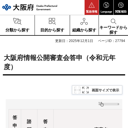
大阪府
緊急情報
Language
閲覧補助
キーワードから
分類から探す
目的から探す
組織から探す
探す
更新日：2025年12月1日
ページID：27794
大阪府情報公開審査会答申（令和元年
度）
画面サイズで表示
答
諮
答
申