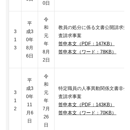
0日
令
平
和
教員の処分に係る文書公開請求拒
3
成3
元
査請求事案
1
0年
年
答申本文（PDF：147KB）
3
8月
8月
答申本文（ワード：78KB）
6日
2日
令
平
和
成3
特定職員の人事異動関係文書非公
3
元
0年
査請求事案
1
年
11
答申本文（PDF：143KB）
2
7月
月6
答申本文（ワード：70KB）
26
日
日