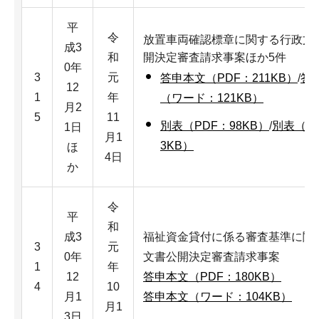
平
令
放置車両確認標章に関する行政文
成3
和
開決定審査請求事案ほか5件
0年
3
元
答申本文（PDF：211KB）
/
答
12
1
年
（ワード：121KB）
月2
5
11
別表（PDF：98KB）
/
別表（ワ
1日
月1
3KB）
ほ
4日
か
令
平
和
成3
福祉資金貸付に係る審査基準に関
3
元
0年
文書公開決定審査請求事案
1
年
12
答申本文（PDF：180KB）
4
10
月1
答申本文（ワード：104KB）
月1
3日