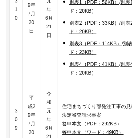
3
元
別表1（PDF：56KB）
/
別表1
9年
1
年
ド：20KB）
7月
0
6月
20
別表2（PDF：33KB）
/
別表2
21
日
ド：20KB）
日
別表3（PDF：114KB）
/
別表3
ド：23KB）
別表4（PDF：41KB）
/
別表4
ド：20KB）
令
平
和
成2
住宅まちづくり部発注工事の見積
3
元
9年
決定審査請求事案
0
年
7月
答申本文（PDF：292KB）
9
6月
20
答申本文（ワード：49KB）
21