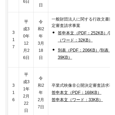
6日
日
一般財団法人に関する行政文書部
平
令
定審査請求事案
成3
和2
3
答申本文（PDF：252KB）
/
答
0年
年
1
（ワード：32KB）
12
3月
7
別表（PDF：206KB）
/
別表（
月2
18
39KB）
6日
日
平
令
成3
3
和2
卒業式映像非公開決定審査請求事
1年
1
年
答申本文（PDF：168KB）
2月
6
2月
答申本文（ワード：33KB）
22
7日
日