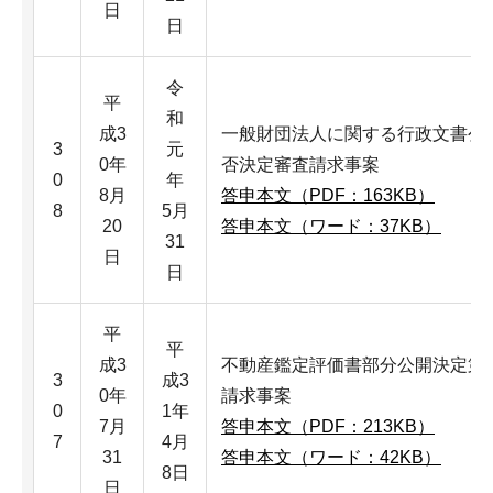
日
日
令
平
和
成3
一般財団法人に関する行政文書公
3
元
0年
否決定審査請求事案
0
年
8月
答申本文（PDF：163KB）
8
5月
20
答申本文（ワード：37KB）
31
日
日
平
平
成3
不動産鑑定評価書部分公開決定第
3
成3
0年
請求事案
0
1年
7月
答申本文（PDF：213KB）
7
4月
31
答申本文（ワード：42KB）
8日
日