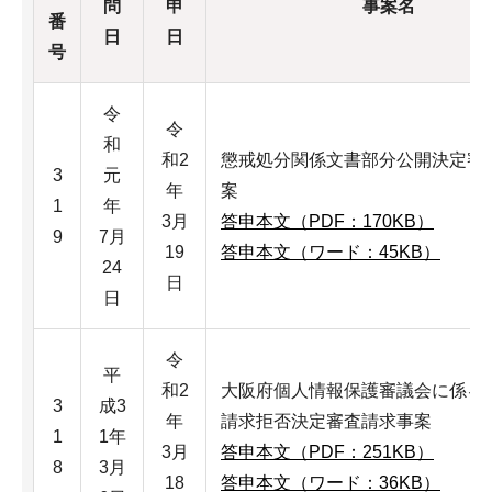
問
申
事案名
番
日
日
号
令
令
和
和2
懲戒処分関係文書部分公開決定審
3
元
年
案
1
年
3月
答申本文（PDF：170KB）
9
7月
19
答申本文（ワード：45KB）
24
日
日
令
平
和2
大阪府個人情報保護審議会に係る
3
成3
年
請求拒否決定審査請求事案
1
1年
3月
答申本文（PDF：251KB）
8
3月
18
答申本文（ワード：36KB）