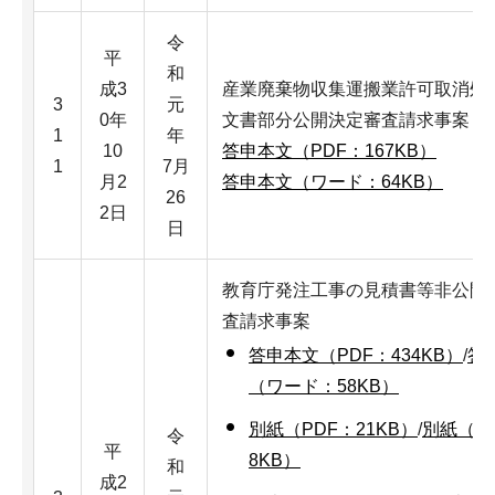
令
平
和
成3
産業廃棄物収集運搬業許可取消処
3
元
0年
文書部分公開決定審査請求事案
1
年
10
答申本文（PDF：167KB）
1
7月
月2
答申本文（ワード：64KB）
26
2日
日
教育庁発注工事の見積書等非公開
査請求事案
答申本文（PDF：434KB）
/
答
（ワード：58KB）
別紙（PDF：21KB）
/
別紙（ワ
令
平
8KB）
和
成2