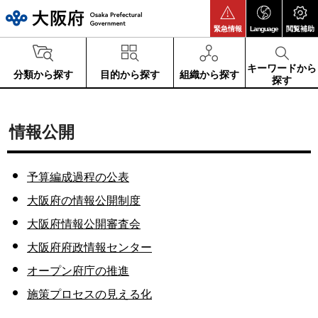
大阪府
緊急情報
Language
閲覧補助
キーワードから
分類から探す
目的から探す
組織から探す
探す
情報公開
予算編成過程の公表
大阪府の情報公開制度
大阪府情報公開審査会
大阪府府政情報センター
オープン府庁の推進
施策プロセスの見える化