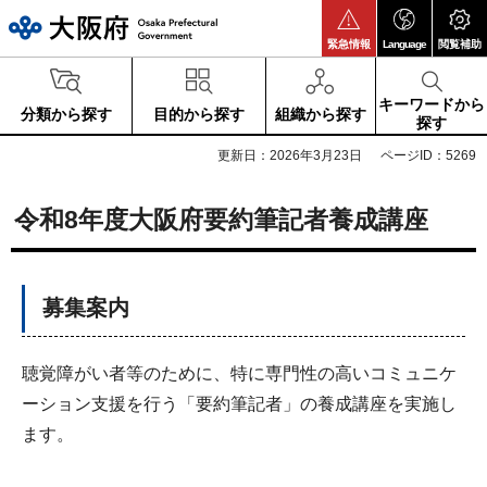
大阪府
緊急情報
Language
閲覧補助
キーワードから
分類から探す
目的から探す
組織から探す
探す
更新日：2026年3月23日
ページID：5269
令和8年度大阪府要約筆記者養成講座
募集案内
聴覚障がい者等のために、特に専門性の高いコミュニケ
ーション支援を行う「要約筆記者」の養成講座を実施し
ます。