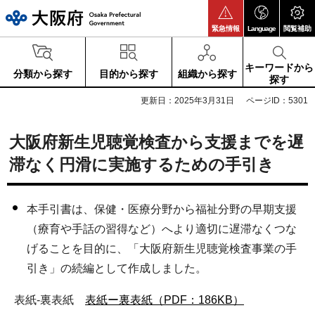
大阪府
緊急情報
Language
閲覧補助
キーワードから
分類から探す
目的から探す
組織から探す
探す
更新日：2025年3月31日
ページID：5301
大阪府新生児聴覚検査から支援までを遅
滞なく円滑に実施するための手引き
本手引書は、保健・医療分野から福祉分野の早期支援
（療育や手話の習得など）へより適切に遅滞なくつな
げることを目的に、「大阪府新生児聴覚検査事業の手
引き」の続編として作成しました。
表紙-裏表紙
表紙ー裏表紙（PDF：186KB）